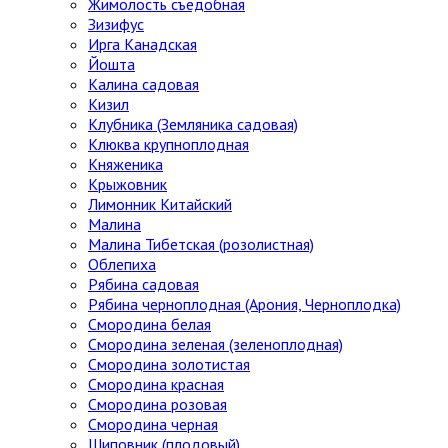
Жимолость съедобная
Зизифус
Ирга Канадская
Йошта
Калина садовая
Кизил
Клубника (Земляника садовая)
Клюква крупноплодная
Княженика
Крыжовник
Лимонник Китайский
Малина
Малина Тибетская (розолистная)
Облепиха
Рябина садовая
Рябина черноплодная (Арония, Черноплодка)
Смородина белая
Смородина зеленая (зеленоплодная)
Смородина золотистая
Смородина красная
Смородина розовая
Смородина черная
Шиповник (плодовый)