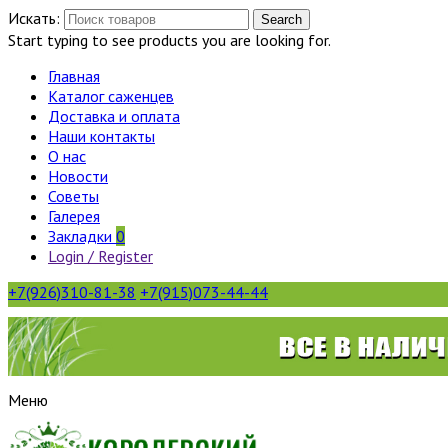
Искать:
Search
Start typing to see products you are looking for.
Главная
Каталог саженцев
Доставка и оплата
Наши контакты
О нас
Новости
Советы
Галерея
Закладки
0
Login / Register
+7(926)310-81-38
+7(915)073-44-44
Меню