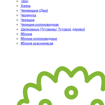
Тёрн
Хурма
Черевишня (Дюк)
Черемуха
Черешня
Черешня колоновидная
Шелковица (Тутовник/ Тутовое дерево)
Яблоня
Яблони колоновидные
Яблоня красномясая