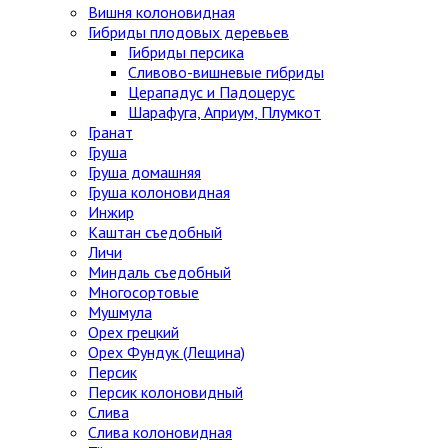
Вишня колоновидная
Гибриды плодовых деревьев
Гибриды персика
Сливово-вишневые гибриды
Церападус и Падоцерус
Шарафуга, Априум, Плумкот
Гранат
Груша
Груша домашняя
Груша колоновидная
Инжир
Каштан съедобный
Личи
Миндаль съедобный
Многосортовые
Мушмула
Орех грецкий
Орех Фундук (Лещина)
Персик
Персик колоновидный
Слива
Слива колоновидная