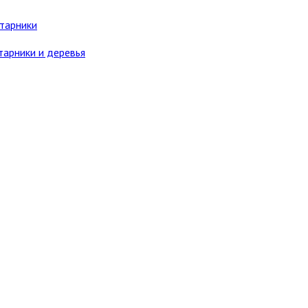
старники
тарники и деревья