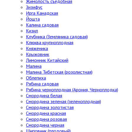
Жимолость съедобная
Зизифус
Ирга Канадская
Йошта
Калина садовая
Кизил
Клубника (Земляника садовая)
Клюква крупноплодная
Княженика
Крыжовник
Лимонник Китайский
Малина
Малина Тибетская (розолистная)
Облепиха
Рябина садовая
Рябина черноплодная (Арония, Черноплодка)
Смородина белая
Смородина зеленая (зеленоплодная)
Смородина золотистая
Смородина красная
Смородина розовая
Смородина черная
Шиповник (плодовый)