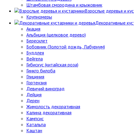
Штамбовая смородина и крыжовник
Взрослые деревья и ку
Крупномеры
Декоративные кус
Акация
Альбиция (шелковое дерево)
Бересклет
Бобовник (Золотой дождь, Лабурнум)
Буддлея
Вейгела
Гибискус (китайская роза)
Гинкго билоба
Глициния
Гортензия
Девичий виноград
Дейция
Дерен
Жимолость декоративная
Калина декоративная
Кампсис
Катальпа
Каштан