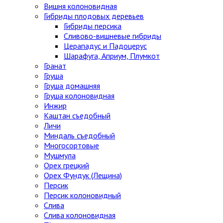
Вишня колоновидная
Гибриды плодовых деревьев
Гибриды персика
Сливово-вишневые гибриды
Церападус и Падоцерус
Шарафуга, Априум, Плумкот
Гранат
Груша
Груша домашняя
Груша колоновидная
Инжир
Каштан съедобный
Личи
Миндаль съедобный
Многосортовые
Мушмула
Орех грецкий
Орех Фундук (Лещина)
Персик
Персик колоновидный
Слива
Слива колоновидная