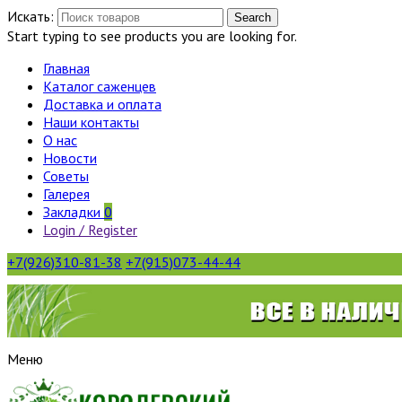
Искать:
Search
Start typing to see products you are looking for.
Главная
Каталог саженцев
Доставка и оплата
Наши контакты
О нас
Новости
Советы
Галерея
Закладки
0
Login / Register
+7(926)310-81-38
+7(915)073-44-44
Меню