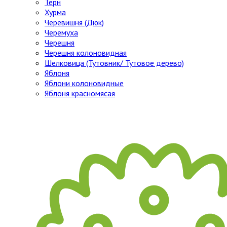
Тёрн
Хурма
Черевишня (Дюк)
Черемуха
Черешня
Черешня колоновидная
Шелковица (Тутовник/ Тутовое дерево)
Яблоня
Яблони колоновидные
Яблоня красномясая