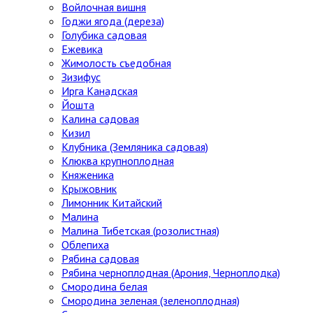
Войлочная вишня
Годжи ягода (дереза)
Голубика садовая
Ежевика
Жимолость съедобная
Зизифус
Ирга Канадская
Йошта
Калина садовая
Кизил
Клубника (Земляника садовая)
Клюква крупноплодная
Княженика
Крыжовник
Лимонник Китайский
Малина
Малина Тибетская (розолистная)
Облепиха
Рябина садовая
Рябина черноплодная (Арония, Черноплодка)
Смородина белая
Смородина зеленая (зеленоплодная)