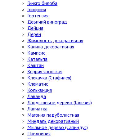
Гинкго билоба
Глициния
Гортензия
Девичий виноград
Дейция
Дерен
Жимолость декоративная
Калина декоративная
Кампсис
Катальпа
Каштан
Керрия японская
Клекачка (Стафилея)
Клематис
Кольквиция
Лаванда
Ландышевое дерево (Галезия)
Лапчатка
Магония падуболистная
Миндаль декоративный
Мыльное дерево (Сапиндус)
Павловния