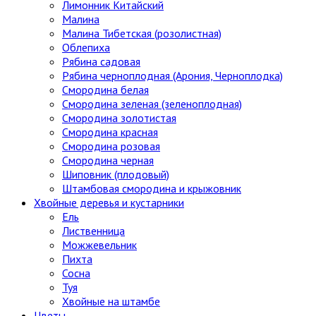
Лимонник Китайский
Малина
Малина Тибетская (розолистная)
Облепиха
Рябина садовая
Рябина черноплодная (Арония, Черноплодка)
Смородина белая
Смородина зеленая (зеленоплодная)
Смородина золотистая
Смородина красная
Смородина розовая
Смородина черная
Шиповник (плодовый)
Штамбовая смородина и крыжовник
Хвойные деревья и кустарники
Ель
Лиственница
Можжевельник
Пихта
Сосна
Туя
Хвойные на штамбе
Цветы