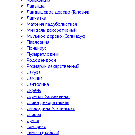
Лаванда
Ландышевое дерево (Галезия)
Лапчатка
Магония падуболистная
Миндаль декоративный
Мыльное дерево (Сапиндус)
Павловния
Понцирус
Пузыреплодник
Рододендрон
Розмарин лекарственный
Сакура
Самшит
Сантолина
Сирень
Скумпия (кожевенная)
Слива декоративная
Смородина Альпийская
Спирея
Сумах
Тамарикс
Тимьян (чабрец)