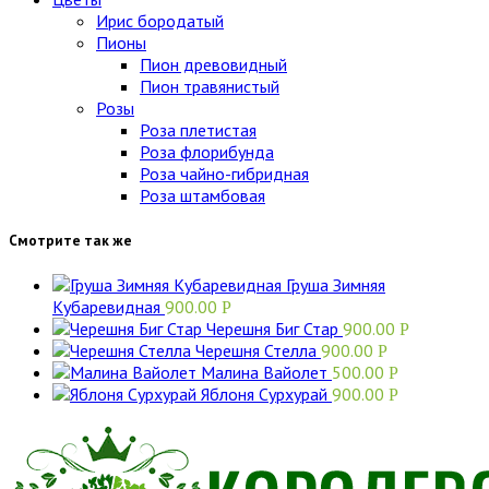
Ирис бородатый
Пионы
Пион древовидный
Пион травянистый
Розы
Роза плетистая
Роза флорибунда
Роза чайно-гибридная
Роза штамбовая
Смотрите так же
Груша Зимняя
Кубаревидная
900.00
Р
Черешня Биг Стар
900.00
Р
Черешня Стелла
900.00
Р
Малина Вайолет
500.00
Р
Яблоня Сурхурай
900.00
Р