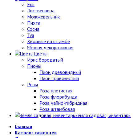
Ель
Лиственница
Можжевельник
Пихта
Сосна
Туя
Хвойные на штамбе
Яблоня декоративная
Цветы
Ирис бородатый
Пионы
Пион древовидный
Пион травянистый
Розы
Роза плетистая
Роза флорибунда
Роза чайно-гибридная
Роза штамбовая
Земля садовая, инвентарь
Главная
Каталог саженцев