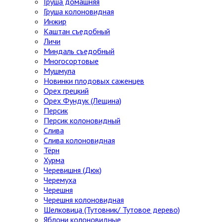
Груша домашняя
Груша колоновидная
Инжир
Каштан съедобный
Личи
Миндаль съедобный
Многосортовые
Мушмула
Новинки плодовых саженцев
Орех грецкий
Орех Фундук (Лещина)
Персик
Персик колоновидный
Слива
Слива колоновидная
Тёрн
Хурма
Черевишня (Дюк)
Черемуха
Черешня
Черешня колоновидная
Шелковица (Тутовник/ Тутовое дерево)
Яблони колоновидные