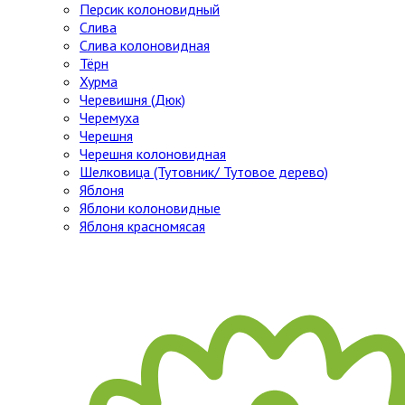
Персик колоновидный
Слива
Слива колоновидная
Тёрн
Хурма
Черевишня (Дюк)
Черемуха
Черешня
Черешня колоновидная
Шелковица (Тутовник/ Тутовое дерево)
Яблоня
Яблони колоновидные
Яблоня красномясая