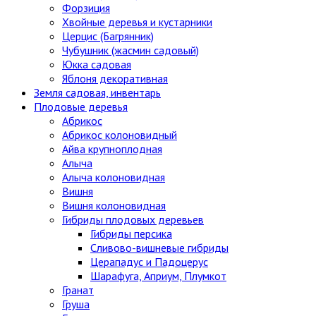
Форзиция
Хвойные деревья и кустарники
Церцис (Багрянник)
Чубушник (жасмин садовый)
Юкка садовая
Яблоня декоративная
Земля садовая, инвентарь
Плодовые деревья
Абрикос
Абрикос колоновидный
Айва крупноплодная
Алыча
Алыча колоновидная
Вишня
Вишня колоновидная
Гибриды плодовых деревьев
Гибриды персика
Сливово-вишневые гибриды
Церападус и Падоцерус
Шарафуга, Априум, Плумкот
Гранат
Груша