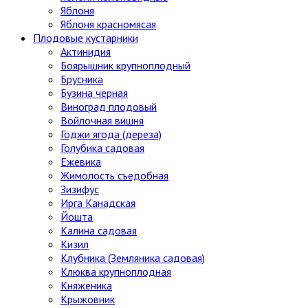
Яблоня
Яблоня красномясая
Плодовые кустарники
Актинидия
Боярышник крупноплодный
Брусника
Бузина черная
Виноград плодовый
Войлочная вишня
Годжи ягода (дереза)
Голубика садовая
Ежевика
Жимолость съедобная
Зизифус
Ирга Канадская
Йошта
Калина садовая
Кизил
Клубника (Земляника садовая)
Клюква крупноплодная
Княженика
Крыжовник