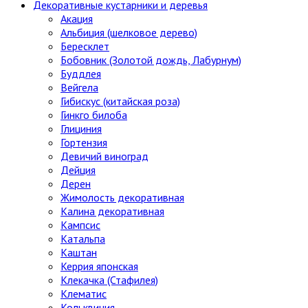
Декоративные кустарники и деревья
Акация
Альбиция (шелковое дерево)
Бересклет
Бобовник (Золотой дождь, Лабурнум)
Буддлея
Вейгела
Гибискус (китайская роза)
Гинкго билоба
Глициния
Гортензия
Девичий виноград
Дейция
Дерен
Жимолость декоративная
Калина декоративная
Кампсис
Катальпа
Каштан
Керрия японская
Клекачка (Стафилея)
Клематис
Кольквиция