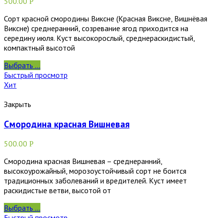
500.00
Р
Сорт красной смородины Виксне (Красная Виксне, Вишнёвая
Виксне) среднеранний, созревание ягод приходится на
середину июля. Куст высокорослый, среднераскидистый,
компактный высотой
Выбрать ...
Быстрый просмотр
Хит
Закрыть
Смородина красная Вишневая
500.00
Р
Смородина красная Вишневая – среднеранний,
высокоурожайный, морозоустойчивый сорт не боится
традиционных заболеваний и вредителей. Куст имеет
раскидистые ветви, высотой от
Выбрать ...
Быстрый просмотр