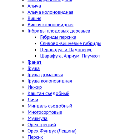
Алыча
Алыча колоновидная
Вишня
Вишня колоновидная
Гибриды плодовых деревьев
Гибриды персика
Сливово-вишневые гибриды
Церападус и Падоцерус
Шарафуга, Априум, Плумкот
Гранат
Груша
Груша домашняя
Груша колоновидная
Инжир
Каштан съедобный
Личи
Миндаль съедобный
Многосортовые
Мушмула
Орех грецкий
Орех Фундук (Лещина)
Персик