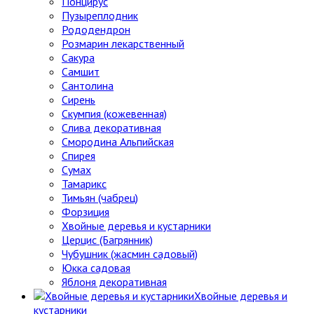
Понцирус
Пузыреплодник
Рододендрон
Розмарин лекарственный
Сакура
Самшит
Сантолина
Сирень
Скумпия (кожевенная)
Слива декоративная
Смородина Альпийская
Спирея
Сумах
Тамарикс
Тимьян (чабрец)
Форзиция
Хвойные деревья и кустарники
Церцис (Багрянник)
Чубушник (жасмин садовый)
Юкка садовая
Яблоня декоративная
Хвойные деревья и
кустарники