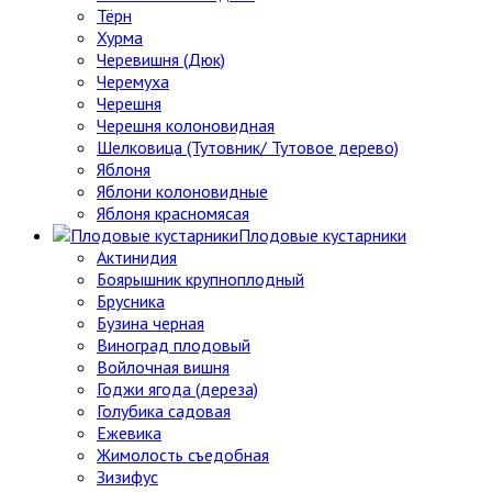
Тёрн
Хурма
Черевишня (Дюк)
Черемуха
Черешня
Черешня колоновидная
Шелковица (Тутовник/ Тутовое дерево)
Яблоня
Яблони колоновидные
Яблоня красномясая
Плодовые кустарники
Актинидия
Боярышник крупноплодный
Брусника
Бузина черная
Виноград плодовый
Войлочная вишня
Годжи ягода (дереза)
Голубика садовая
Ежевика
Жимолость съедобная
Зизифус