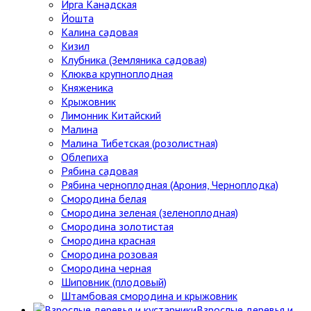
Ирга Канадская
Йошта
Калина садовая
Кизил
Клубника (Земляника садовая)
Клюква крупноплодная
Княженика
Крыжовник
Лимонник Китайский
Малина
Малина Тибетская (розолистная)
Облепиха
Рябина садовая
Рябина черноплодная (Арония, Черноплодка)
Смородина белая
Смородина зеленая (зеленоплодная)
Смородина золотистая
Смородина красная
Смородина розовая
Смородина черная
Шиповник (плодовый)
Штамбовая смородина и крыжовник
Взрослые деревья и