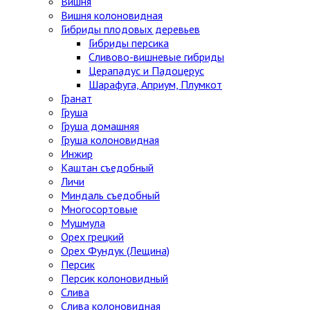
Вишня
Вишня колоновидная
Гибриды плодовых деревьев
Гибриды персика
Сливово-вишневые гибриды
Церападус и Падоцерус
Шарафуга, Априум, Плумкот
Гранат
Груша
Груша домашняя
Груша колоновидная
Инжир
Каштан съедобный
Личи
Миндаль съедобный
Многосортовые
Мушмула
Орех грецкий
Орех Фундук (Лещина)
Персик
Персик колоновидный
Слива
Слива колоновидная