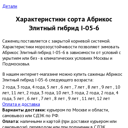
Детали
Характеристики сорта Абрикос
Элитный гибрид I-05-6
Саженец поставляется с закрытой корневой системой.
Характеристики морозоустойчивости позволяют зимовать
Абрикос Элитный гибрид I-05-6 в зависимости от условий с
укрытием или без - в климатических условиях Москвы и
Подмосковья.
В нашем интернет-магазине можно купить саженцы Абрикос
Элитный гибрид I-05-6 следующего возраста:
2 года
,
3 года
,
4 года
,
5 лет
,
6 лет
,
7 лет
,
8 лет
,
9 лет
,
10
лет
,
11 лет
,
2 года
,
3 года
,
10 лет
,
3 года
,
2 года
,
2 года
,
4
года
,
5 лет
,
6 лет
,
7 лет
,
8 лет
,
9 лет
,
11 лет
,
12 лет
Оплата и доставка
Варианты доставки:
курьером по Москве и области,
самовывоз или СДЭК по РФ.
Оплата:
наличными и картой (при доставке курьером или
самовывозе), переводом или при получении в СДЭК.