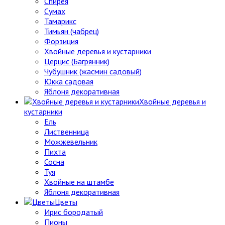
Спирея
Сумах
Тамарикс
Тимьян (чабрец)
Форзиция
Хвойные деревья и кустарники
Церцис (Багрянник)
Чубушник (жасмин садовый)
Юкка садовая
Яблоня декоративная
Хвойные деревья и
кустарники
Ель
Лиственница
Можжевельник
Пихта
Сосна
Туя
Хвойные на штамбе
Яблоня декоративная
Цветы
Ирис бородатый
Пионы