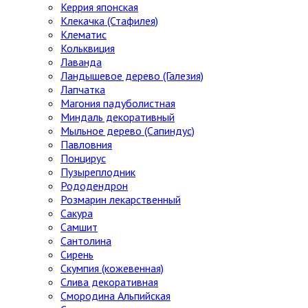
Керрия японская
Клекачка (Стафилея)
Клематис
Кольквиция
Лаванда
Ландышевое дерево (Галезия)
Лапчатка
Магония падуболистная
Миндаль декоративный
Мыльное дерево (Сапиндус)
Павловния
Понцирус
Пузыреплодник
Рододендрон
Розмарин лекарственный
Сакура
Самшит
Сантолина
Сирень
Скумпия (кожевенная)
Слива декоративная
Смородина Альпийская