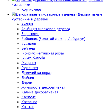
кустарники
Крупномеры
Декоративные
кустарники и деревья
Акация
Альбиция (шелковое дерево)
Бересклет
Бобовник (Золотой дождь, Лабурнум)
Буддлея
Вейгела
Гибискус (китайская роза)
Гинкго билоба
Глициния
Гортензия
Девичий виноград
Дейция
Дерен
Жимолость декоративная
Калина декоративная
Кампсис
Катальпа
Каштан