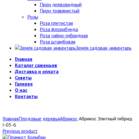
Пион древовидный
Пион травянистый
Розы
Роза плетистая
Роза флорибунда
Роза чайно-гибридная
Роза штамбовая
Земля садовая, инвентарь
Главная
Каталог саженцев
Доставка и оплата
Советы
Галерея
О нас
Контакты
Главная
Плодовые деревья
Абрикос
Абрикос Элитный гибрид
I-05-6
Previous product