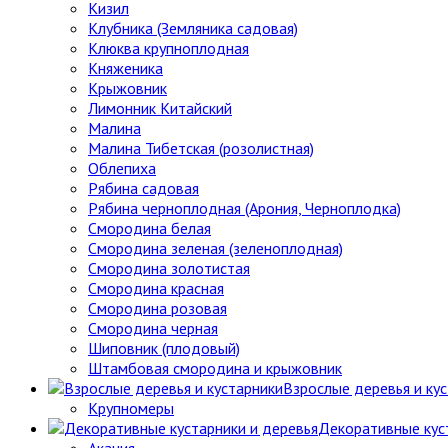
Кизил
Клубника (Земляника садовая)
Клюква крупноплодная
Княженика
Крыжовник
Лимонник Китайский
Малина
Малина Тибетская (розолистная)
Облепиха
Рябина садовая
Рябина черноплодная (Арония, Черноплодка)
Смородина белая
Смородина зеленая (зеленоплодная)
Смородина золотистая
Смородина красная
Смородина розовая
Смородина черная
Шиповник (плодовый)
Штамбовая смородина и крыжовник
Взрослые деревья и ку
Крупномеры
Декоративные кус
Акация