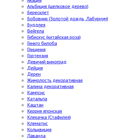
Альбиция (шелковое дерево)
Бересклет
Бобовник (Золотой дождь, Лабурнум)
Буддлея
Вейгела
Гибискус (китайская роза)
Гинкго билоба
Глициния
Гортензия
Девичий виноград
Дейция
Дерен
Жимолость декоративная
Калина декоративная
Кампсис
Катальпа
Каштан
Керрия японская
Клекачка (Стафилея)
Клематис
Кольквиция
Лаванда