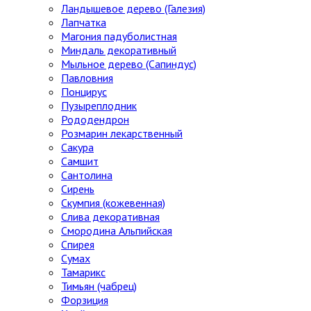
Ландышевое дерево (Галезия)
Лапчатка
Магония падуболистная
Миндаль декоративный
Мыльное дерево (Сапиндус)
Павловния
Понцирус
Пузыреплодник
Рододендрон
Розмарин лекарственный
Сакура
Самшит
Сантолина
Сирень
Скумпия (кожевенная)
Слива декоративная
Смородина Альпийская
Спирея
Сумах
Тамарикс
Тимьян (чабрец)
Форзиция