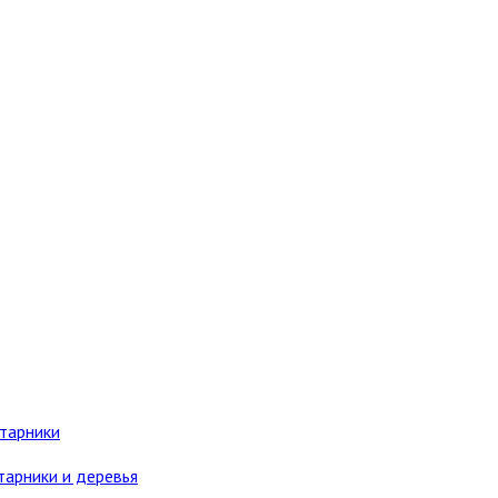
старники
тарники и деревья