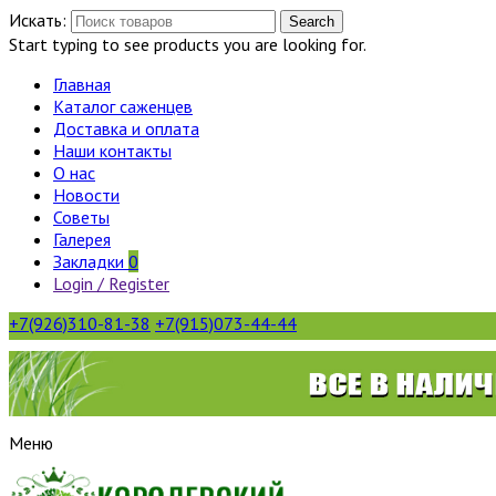
Искать:
Search
Start typing to see products you are looking for.
Главная
Каталог саженцев
Доставка и оплата
Наши контакты
О нас
Новости
Советы
Галерея
Закладки
0
Login / Register
+7(926)310-81-38
+7(915)073-44-44
Меню