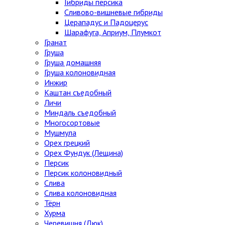
Гибриды персика
Сливово-вишневые гибриды
Церападус и Падоцерус
Шарафуга, Априум, Плумкот
Гранат
Груша
Груша домашняя
Груша колоновидная
Инжир
Каштан съедобный
Личи
Миндаль съедобный
Многосортовые
Мушмула
Орех грецкий
Орех Фундук (Лещина)
Персик
Персик колоновидный
Слива
Слива колоновидная
Тёрн
Хурма
Черевишня (Дюк)