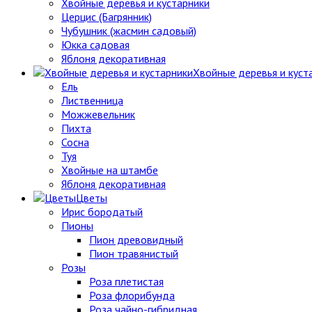
Хвойные деревья и кустарники
Церцис (Багрянник)
Чубушник (жасмин садовый)
Юкка садовая
Яблоня декоративная
Хвойные деревья и куст
Ель
Лиственница
Можжевельник
Пихта
Сосна
Туя
Хвойные на штамбе
Яблоня декоративная
Цветы
Ирис бородатый
Пионы
Пион древовидный
Пион травянистый
Розы
Роза плетистая
Роза флорибунда
Роза чайно-гибридная