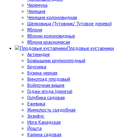
Черемуха
Черешня
Черешня колоновидная
Шелковица (Тутовник/ Тутовое дерево)
Яблоня
Яблони колоновидные
Яблоня красномясая
Плодовые кустарники
Актинидия
Боярышник крупноплодный
Брусника
Бузина черная
Виноград плодовый
Войлочная вишня
Годжи ягода (дереза)
Голубика садовая
Ежевика
Жимолость съедобная
Зизифус
Ирга Канадская
Йошта
Калина садовая