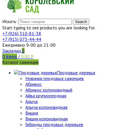
Искать:
Search
Start typing to see products you are looking for.
+7 (926)
310-81-38
+7 (915)
073-44-44
Ежедневно 9-00 до 21-00
Закладки
0
0
items
/
0.00
Р
Каталог саженцев
Плодовые деревья
Новинки плодовых саженцев
Абрикос
Абрикос колоновидный
Айва крупноплодная
Алыча
Алыча колоновидная
Вишня
Вишня колоновидная
Гибриды плодовых деревьев