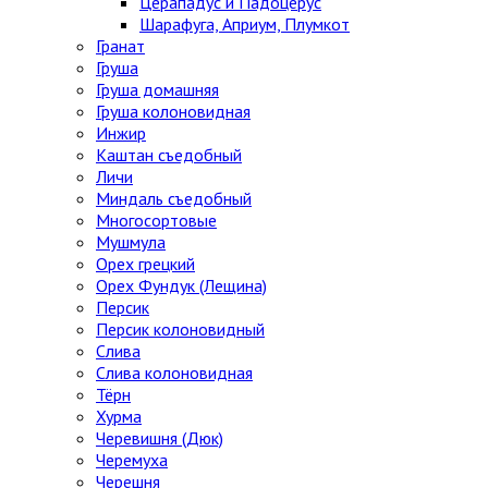
Церападус и Падоцерус
Шарафуга, Априум, Плумкот
Гранат
Груша
Груша домашняя
Груша колоновидная
Инжир
Каштан съедобный
Личи
Миндаль съедобный
Многосортовые
Мушмула
Орех грецкий
Орех Фундук (Лещина)
Персик
Персик колоновидный
Слива
Слива колоновидная
Тёрн
Хурма
Черевишня (Дюк)
Черемуха
Черешня