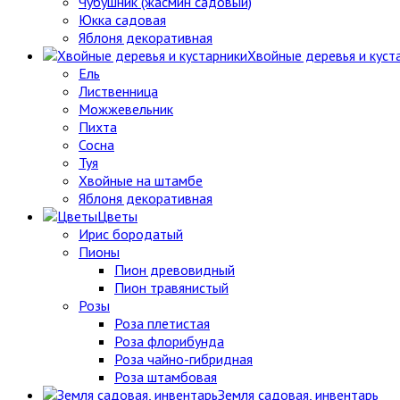
Чубушник (жасмин садовый)
Юкка садовая
Яблоня декоративная
Хвойные деревья и куст
Ель
Лиственница
Можжевельник
Пихта
Сосна
Туя
Хвойные на штамбе
Яблоня декоративная
Цветы
Ирис бородатый
Пионы
Пион древовидный
Пион травянистый
Розы
Роза плетистая
Роза флорибунда
Роза чайно-гибридная
Роза штамбовая
Земля садовая, инвентарь