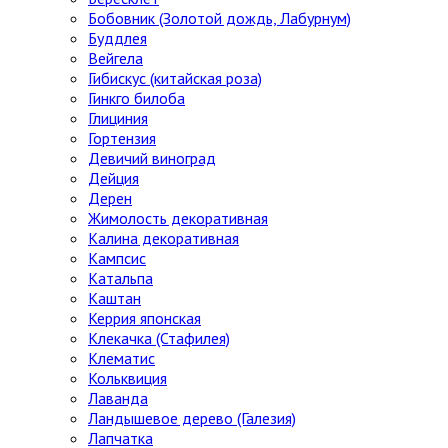
Бобовник (Золотой дождь, Лабурнум)
Буддлея
Вейгела
Гибискус (китайская роза)
Гинкго билоба
Глициния
Гортензия
Девичий виноград
Дейция
Дерен
Жимолость декоративная
Калина декоративная
Кампсис
Катальпа
Каштан
Керрия японская
Клекачка (Стафилея)
Клематис
Кольквиция
Лаванда
Ландышевое дерево (Галезия)
Лапчатка