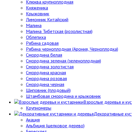
Клюква крупноплодная
Княженика
Крыжовник
Лимонник Китайский
Малина
Малина Тибетская (розолистная)
Облепиха
Рябина садовая
Рябина черноплодная (Арония, Черноплодка)
Смородина белая
Смородина зеленая (зеленоплодная)
Смородина золотистая
Смородина красная
Смородина розовая
Смородина черная
Шиповник (плодовый)
Штамбовая смородина и крыжовник
Взрослые деревья и ку
Крупномеры
Декоративные кус
Акация
Альбиция (шелковое дерево)
Бересклет