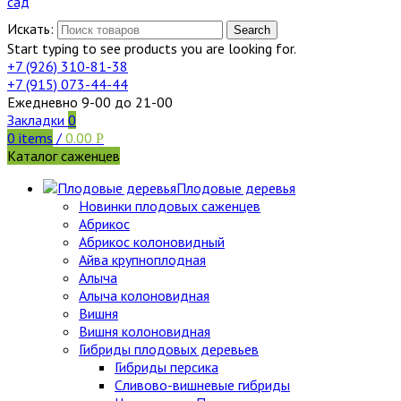
Искать:
Search
Start typing to see products you are looking for.
+7 (926)
310-81-38
+7 (915)
073-44-44
Ежедневно 9-00 до 21-00
Закладки
0
0
items
/
0.00
Р
Каталог саженцев
Плодовые деревья
Новинки плодовых саженцев
Абрикос
Абрикос колоновидный
Айва крупноплодная
Алыча
Алыча колоновидная
Вишня
Вишня колоновидная
Гибриды плодовых деревьев
Гибриды персика
Сливово-вишневые гибриды