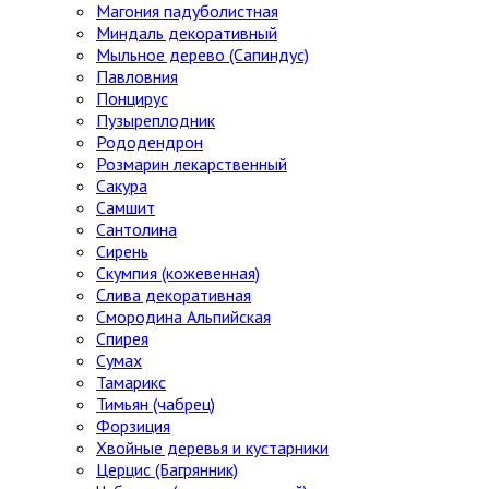
Магония падуболистная
Миндаль декоративный
Мыльное дерево (Сапиндус)
Павловния
Понцирус
Пузыреплодник
Рододендрон
Розмарин лекарственный
Сакура
Самшит
Сантолина
Сирень
Скумпия (кожевенная)
Слива декоративная
Смородина Альпийская
Спирея
Сумах
Тамарикс
Тимьян (чабрец)
Форзиция
Хвойные деревья и кустарники
Церцис (Багрянник)