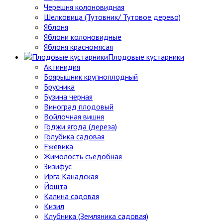
Черешня колоновидная
Шелковица (Тутовник/ Тутовое дерево)
Яблоня
Яблони колоновидные
Яблоня красномясая
Плодовые кустарники
Актинидия
Боярышник крупноплодный
Брусника
Бузина черная
Виноград плодовый
Войлочная вишня
Годжи ягода (дереза)
Голубика садовая
Ежевика
Жимолость съедобная
Зизифус
Ирга Канадская
Йошта
Калина садовая
Кизил
Клубника (Земляника садовая)