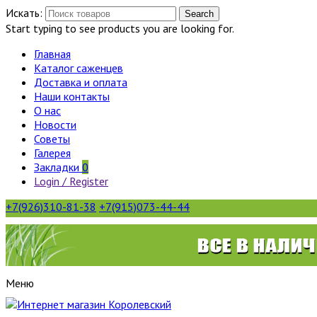
Искать:
Search
Start typing to see products you are looking for.
Главная
Каталог саженцев
Доставка и оплата
Наши контакты
О нас
Новости
Советы
Галерея
Закладки
0
Login / Register
+7(926)310-81-38
+7(915)073-44-44
Меню