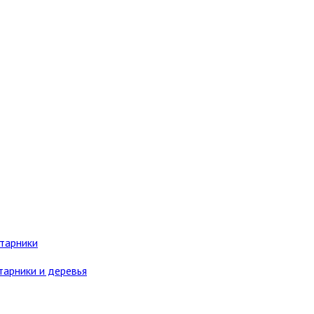
старники
тарники и деревья