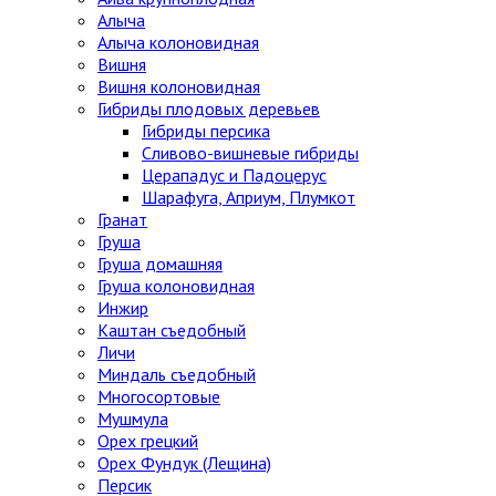
Алыча
Алыча колоновидная
Вишня
Вишня колоновидная
Гибриды плодовых деревьев
Гибриды персика
Сливово-вишневые гибриды
Церападус и Падоцерус
Шарафуга, Априум, Плумкот
Гранат
Груша
Груша домашняя
Груша колоновидная
Инжир
Каштан съедобный
Личи
Миндаль съедобный
Многосортовые
Мушмула
Орех грецкий
Орех Фундук (Лещина)
Персик