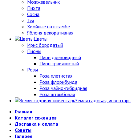
Можжевельник
Пихта
Сосна
Туя
Хвойные на штамбе
Яблоня декоративная
Цветы
Ирис бородатый
Пионы
Пион древовидный
Пион травянистый
Розы
Роза плетистая
Роза флорибунда
Роза чайно-гибридная
Роза штамбовая
Земля садовая, инвентарь
Главная
Каталог саженцев
Доставка и оплата
Советы
Галерея