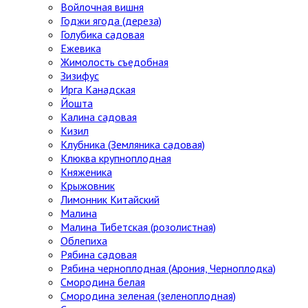
Войлочная вишня
Годжи ягода (дереза)
Голубика садовая
Ежевика
Жимолость съедобная
Зизифус
Ирга Канадская
Йошта
Калина садовая
Кизил
Клубника (Земляника садовая)
Клюква крупноплодная
Княженика
Крыжовник
Лимонник Китайский
Малина
Малина Тибетская (розолистная)
Облепиха
Рябина садовая
Рябина черноплодная (Арония, Черноплодка)
Смородина белая
Смородина зеленая (зеленоплодная)