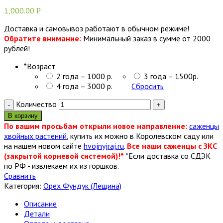
1,000.00
Р
Доставка и самовывоз работают в обычном режиме!
Обратите внимание:
Минимальный заказ в сумме от 2000
рублей!
*
Возраст
2 года – 1000 р.
3 года – 1500р.
4 года – 3000 р.
Сбросить
Количество
В корзину
По вашим просьбам открыли новое направление:
саженцы
хвойных растений
, купить их можно в Королевском саду или
на нашем новом сайте
hvojnyjraj.ru
.
Все наши саженцы с ЗКС
(закрытой корневой системой)!*
*Если доставка со СДЭК
по РФ - извлекаем их из горшков.
Сравнить
Категория:
Орех Фундук (Лещина)
Описание
Детали