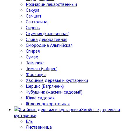
Розмарин лекарственный
Сакура
Самшит
Сантолина
Сирень
Скумпия (кожевенная)
Слива декоративная
Смородина Альпийская
Спирея
Сумах
Тамарикс
Тимьян (чабрец)
Форзиция
Хвойные деревья и кустарники
Церцис (Багрянник)
Чубушник (жасмин садовый)
Юкка садовая
Яблоня декоративная
Хвойные деревья и
кустарники
Ель
Лиственница