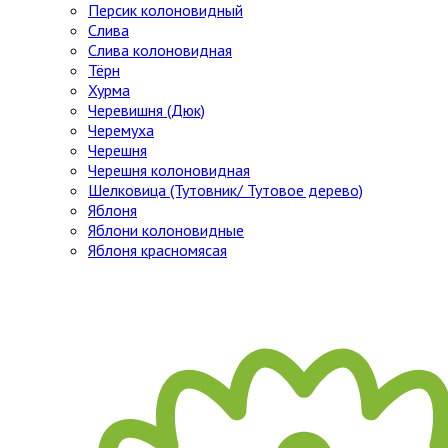
Персик колоновидный
Слива
Слива колоновидная
Тёрн
Хурма
Черевишня (Дюк)
Черемуха
Черешня
Черешня колоновидная
Шелковица (Тутовник/ Тутовое дерево)
Яблоня
Яблони колоновидные
Яблоня красномясая