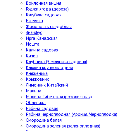
Войлочная вишня
Годжи ягода (дереза)
Голубика садовая
Ежевика
Жимолость съедобная
Зизифус
Ирга Канадская
Йошта
Калина садовая
Кизил
Клубника (Земляника садовая)
Клюква крупноплодная
Княженика
Крыжовник
Лимонник Китайский
Малина
Малина Тибетская (розолистная)
Облепиха
Рябина садовая
Рябина черноплодная (Арония, Черноплодка)
Смородина белая
Смородина зеленая (зеленоплодная)