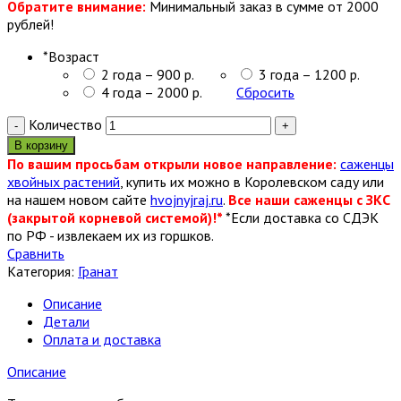
Обратите внимание:
Минимальный заказ в сумме от 2000
рублей!
*
Возраст
2 года – 900 р.
3 года – 1200 р.
4 года – 2000 р.
Сбросить
Количество
В корзину
По вашим просьбам открыли новое направление:
саженцы
хвойных растений
, купить их можно в Королевском саду или
на нашем новом сайте
hvojnyjraj.ru
.
Все наши саженцы с ЗКС
(закрытой корневой системой)!*
*Если доставка со СДЭК
по РФ - извлекаем их из горшков.
Сравнить
Категория:
Гранат
Описание
Детали
Оплата и доставка
Описание