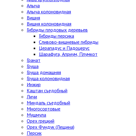
Алыча
Алыча колоновидная
Вишня
Вишня колоновидная
Гибриды плодовых деревьев
Гибриды персика
Сливово-вишневые гибриды
Церападус и Падоцерус
Шарафуга, Априум, Плумкот
Гранат
Груша
Груша домашняя
Груша колоновидная
Инжир
Каштан съедобный
Личи
Миндаль съедобный
Многосортовые
Мушмула
Орех грецкий
Орех Фундук (Лещина)
Персик