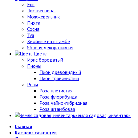
Ель
Лиственница
Можжевельник
Пихта
Сосна
Туя
Хвойные на штамбе
Яблоня декоративная
Цветы
Ирис бородатый
Пионы
Пион древовидный
Пион травянистый
Розы
Роза плетистая
Роза флорибунда
Роза чайно-гибридная
Роза штамбовая
Земля садовая, инвентарь
Главная
Каталог саженцев