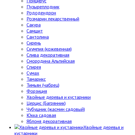
Понцирус
Пузыреплодник
Рододендрон
Розмарин лекарственный
Сакура
Самшит
Сантолина
Сирень
Скумпия (кожевенная)
Слива декоративная
Смородина Альпийская
Спирея
Сумах
Тамарикс
Тимьян (чабрец)
Форзиция
Хвойные деревья и кустарники
Церцис (Багрянник)
Чубушник (жасмин садовый)
Юкка садовая
Яблоня декоративная
Хвойные деревья и
кустарники