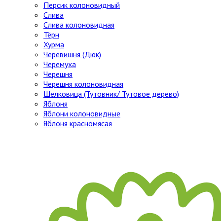
Персик колоновидный
Слива
Слива колоновидная
Тёрн
Хурма
Черевишня (Дюк)
Черемуха
Черешня
Черешня колоновидная
Шелковица (Тутовник/ Тутовое дерево)
Яблоня
Яблони колоновидные
Яблоня красномясая