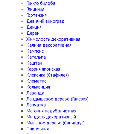
Гинкго билоба
Глициния
Гортензия
Девичий виноград
Дейция
Дерен
Жимолость декоративная
Калина декоративная
Кампсис
Катальпа
Каштан
Керрия японская
Клекачка (Стафилея)
Клематис
Кольквиция
Лаванда
Ландышевое дерево (Галезия)
Лапчатка
Магония падуболистная
Миндаль декоративный
Мыльное дерево (Сапиндус)
Павловния