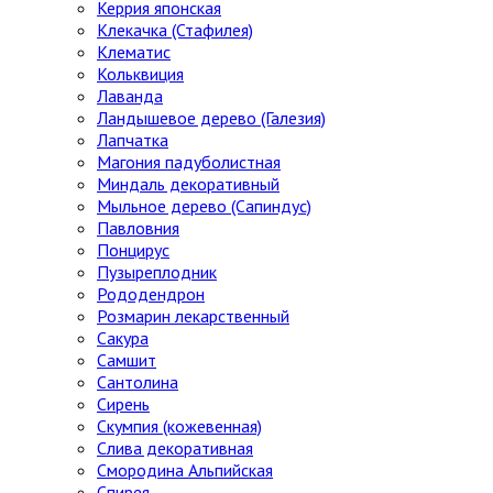
Керрия японская
Клекачка (Стафилея)
Клематис
Кольквиция
Лаванда
Ландышевое дерево (Галезия)
Лапчатка
Магония падуболистная
Миндаль декоративный
Мыльное дерево (Сапиндус)
Павловния
Понцирус
Пузыреплодник
Рододендрон
Розмарин лекарственный
Сакура
Самшит
Сантолина
Сирень
Скумпия (кожевенная)
Слива декоративная
Смородина Альпийская
Спирея