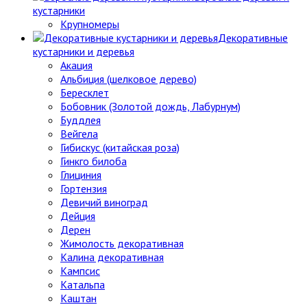
кустарники
Крупномеры
Декоративные
кустарники и деревья
Акация
Альбиция (шелковое дерево)
Бересклет
Бобовник (Золотой дождь, Лабурнум)
Буддлея
Вейгела
Гибискус (китайская роза)
Гинкго билоба
Глициния
Гортензия
Девичий виноград
Дейция
Дерен
Жимолость декоративная
Калина декоративная
Кампсис
Катальпа
Каштан