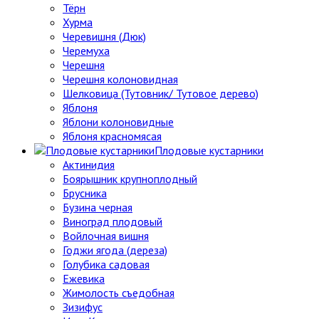
Тёрн
Хурма
Черевишня (Дюк)
Черемуха
Черешня
Черешня колоновидная
Шелковица (Тутовник/ Тутовое дерево)
Яблоня
Яблони колоновидные
Яблоня красномясая
Плодовые кустарники
Актинидия
Боярышник крупноплодный
Брусника
Бузина черная
Виноград плодовый
Войлочная вишня
Годжи ягода (дереза)
Голубика садовая
Ежевика
Жимолость съедобная
Зизифус