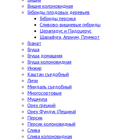
Вишня колоновидная
Гибриды плодовых деревьев
Гибриды персика
Сливово-вишневые гибриды
Церападус и Падоцерус
Шарафуга, Априум, Плумкот
Гранат
Груша
Груша домашняя
Груша колоновидная
Инжир
Каштан съедобный
Личи
Миндаль съедобный
Многосортовые
Мушмула
Орех грецкий
Орех Фундук (Лещина)
Персик
Персик колоновидный
Слива
Слива колоновидная