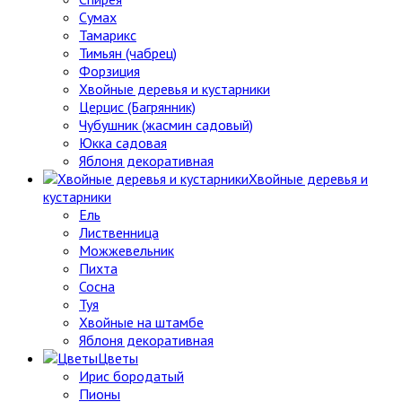
Сумах
Тамарикс
Тимьян (чабрец)
Форзиция
Хвойные деревья и кустарники
Церцис (Багрянник)
Чубушник (жасмин садовый)
Юкка садовая
Яблоня декоративная
Хвойные деревья и
кустарники
Ель
Лиственница
Можжевельник
Пихта
Сосна
Туя
Хвойные на штамбе
Яблоня декоративная
Цветы
Ирис бородатый
Пионы