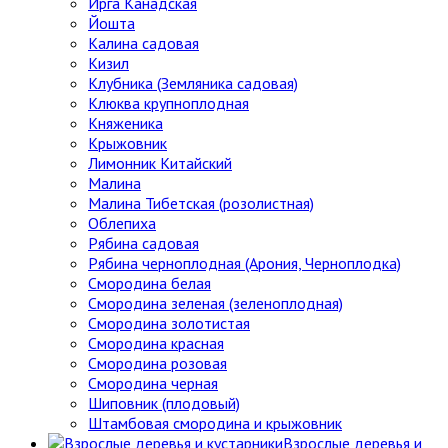
Ирга Канадская
Йошта
Калина садовая
Кизил
Клубника (Земляника садовая)
Клюква крупноплодная
Княженика
Крыжовник
Лимонник Китайский
Малина
Малина Тибетская (розолистная)
Облепиха
Рябина садовая
Рябина черноплодная (Арония, Черноплодка)
Смородина белая
Смородина зеленая (зеленоплодная)
Смородина золотистая
Смородина красная
Смородина розовая
Смородина черная
Шиповник (плодовый)
Штамбовая смородина и крыжовник
Взрослые деревья и