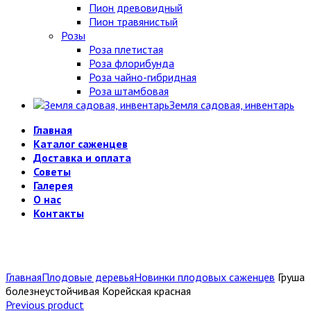
Пион древовидный
Пион травянистый
Розы
Роза плетистая
Роза флорибунда
Роза чайно-гибридная
Роза штамбовая
Земля садовая, инвентарь
Главная
Каталог саженцев
Доставка и оплата
Советы
Галерея
О нас
Контакты
Главная
Плодовые деревья
Новинки плодовых саженцев
Груша
болезнеустойчивая Корейская красная
Previous product