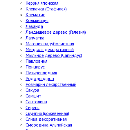
Керрия японская
Клекачка (Стафилея)
Клематис
Кольквиция
Лаванда
Ландышевое дерево (Галезия)
Лапчатка
Магония падуболистная
Миндаль декоративный
Мыльное дерево (Сапиндус)
Павловния
Понцирус
Пузыреплодник
Рододендрон
Розмарин лекарственный
Сакура
Самшит
Сантолина
Сирень
Скумпия (кожевенная)
Слива декоративная
Смородина Альпийская