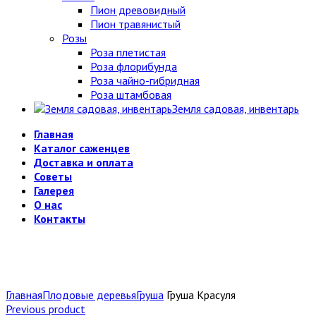
Пион древовидный
Пион травянистый
Розы
Роза плетистая
Роза флорибунда
Роза чайно-гибридная
Роза штамбовая
Земля садовая, инвентарь
Главная
Каталог саженцев
Доставка и оплата
Советы
Галерея
О нас
Контакты
Главная
Плодовые деревья
Груша
Груша Красуля
Previous product