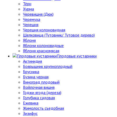
Тёрн
Хурма
Черевишня (Дюк)
Черемуха
Черешня
Черешня колоновидная
Шелковица (Тутовник/ Тутовое дерево)
Яблоня
Яблони колоновидные
Яблоня красномясая
Плодовые кустарники
Актинидия
Боярышник крупноплодный
Брусника
Бузина черная
Виноград плодовый
Войлочная вишня
Годжи ягода (дереза)
Голубика садовая
Ежевика
Жимолость съедобная
Зизифус