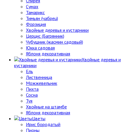
Спирея
Сумах
Тамарикс
Тимьян (чабрец)
Форзиция
Хвойные деревья и кустарники
Церцис (Багрянник)
Чубушник (жасмин садовый)
Юкка садовая
Яблоня декоративная
Хвойные деревья и
кустарники
Ель
Лиственница
Можжевельник
Пихта
Сосна
Туя
Хвойные на штамбе
Яблоня декоративная
Цветы
Ирис бородатый
Пионы