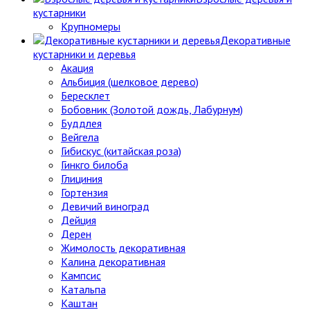
кустарники
Крупномеры
Декоративные
кустарники и деревья
Акация
Альбиция (шелковое дерево)
Бересклет
Бобовник (Золотой дождь, Лабурнум)
Буддлея
Вейгела
Гибискус (китайская роза)
Гинкго билоба
Глициния
Гортензия
Девичий виноград
Дейция
Дерен
Жимолость декоративная
Калина декоративная
Кампсис
Катальпа
Каштан