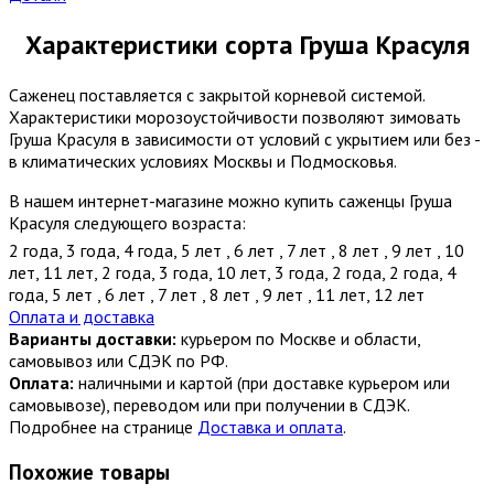
Характеристики сорта Груша Красуля
Саженец поставляется с закрытой корневой системой.
Характеристики морозоустойчивости позволяют зимовать
Груша Красуля в зависимости от условий с укрытием или без -
в климатических условиях Москвы и Подмосковья.
В нашем интернет-магазине можно купить саженцы Груша
Красуля следующего возраста:
2 года
,
3 года
,
4 года
,
5 лет
,
6 лет
,
7 лет
,
8 лет
,
9 лет
,
10
лет
,
11 лет
,
2 года
,
3 года
,
10 лет
,
3 года
,
2 года
,
2 года
,
4
года
,
5 лет
,
6 лет
,
7 лет
,
8 лет
,
9 лет
,
11 лет
,
12 лет
Оплата и доставка
Варианты доставки:
курьером по Москве и области,
самовывоз или СДЭК по РФ.
Оплата:
наличными и картой (при доставке курьером или
самовывозе), переводом или при получении в СДЭК.
Подробнее на странице
Доставка и оплата
.
Похожие товары