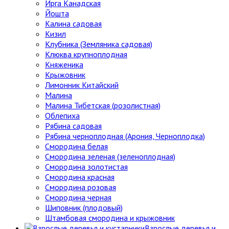
Ирга Канадская
Йошта
Калина садовая
Кизил
Клубника (Земляника садовая)
Клюква крупноплодная
Княженика
Крыжовник
Лимонник Китайский
Малина
Малина Тибетская (розолистная)
Облепиха
Рябина садовая
Рябина черноплодная (Арония, Черноплодка)
Смородина белая
Смородина зеленая (зеленоплодная)
Смородина золотистая
Смородина красная
Смородина розовая
Смородина черная
Шиповник (плодовый)
Штамбовая смородина и крыжовник
Взрослые деревья и