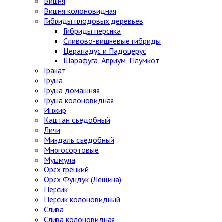
Вишня
Вишня колоновидная
Гибриды плодовых деревьев
Гибриды персика
Сливово-вишневые гибриды
Церападус и Падоцерус
Шарафуга, Априум, Плумкот
Гранат
Груша
Груша домашняя
Груша колоновидная
Инжир
Каштан съедобный
Личи
Миндаль съедобный
Многосортовые
Мушмула
Орех грецкий
Орех Фундук (Лещина)
Персик
Персик колоновидный
Слива
Слива колоновидная