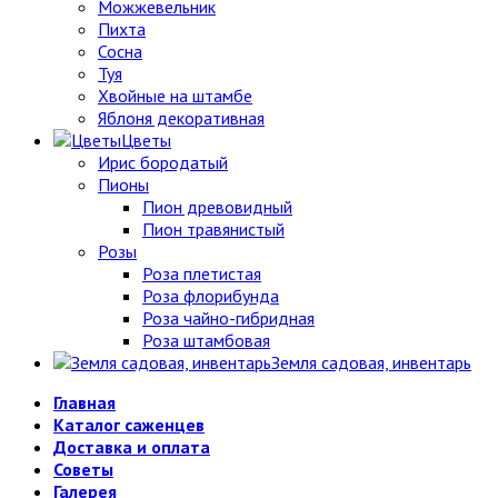
Можжевельник
Пихта
Сосна
Туя
Хвойные на штамбе
Яблоня декоративная
Цветы
Ирис бородатый
Пионы
Пион древовидный
Пион травянистый
Розы
Роза плетистая
Роза флорибунда
Роза чайно-гибридная
Роза штамбовая
Земля садовая, инвентарь
Главная
Каталог саженцев
Доставка и оплата
Советы
Галерея