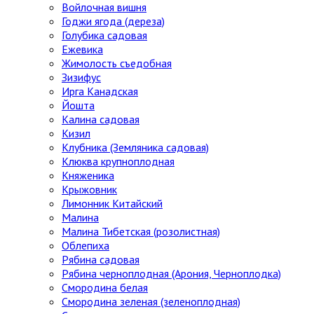
Войлочная вишня
Годжи ягода (дереза)
Голубика садовая
Ежевика
Жимолость съедобная
Зизифус
Ирга Канадская
Йошта
Калина садовая
Кизил
Клубника (Земляника садовая)
Клюква крупноплодная
Княженика
Крыжовник
Лимонник Китайский
Малина
Малина Тибетская (розолистная)
Облепиха
Рябина садовая
Рябина черноплодная (Арония, Черноплодка)
Смородина белая
Смородина зеленая (зеленоплодная)