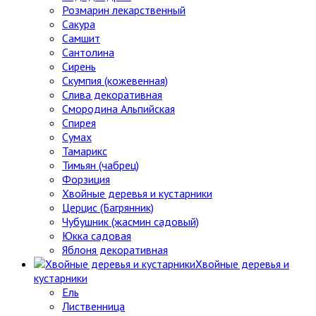
Розмарин лекарственный
Сакура
Самшит
Сантолина
Сирень
Скумпия (кожевенная)
Слива декоративная
Смородина Альпийская
Спирея
Сумах
Тамарикс
Тимьян (чабрец)
Форзиция
Хвойные деревья и кустарники
Церцис (Багрянник)
Чубушник (жасмин садовый)
Юкка садовая
Яблоня декоративная
Хвойные деревья и
кустарники
Ель
Лиственница