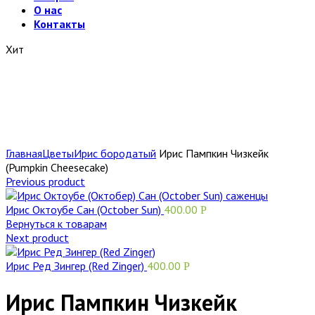
О нас
Контакты
Хит
Главная
Цветы
Ирис бородатый
Ирис Пампкин Чизкейк
(Pumpkin Cheesecake)
Previous product
Ирис Октоубе Сан (October Sun)
400.00
Р
Вернуться к товарам
Next product
Ирис Ред Зингер (Red Zinger)
400.00
Р
Ирис Пампкин Чизкейк