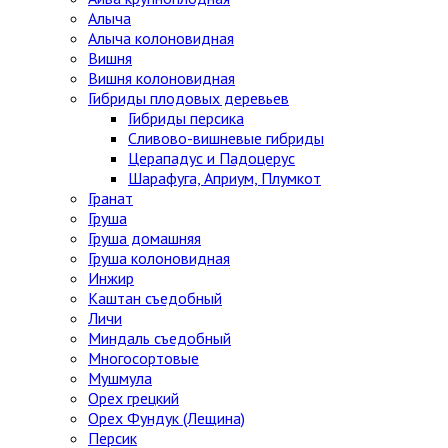
Алыча
Алыча колоновидная
Вишня
Вишня колоновидная
Гибриды плодовых деревьев
Гибриды персика
Сливово-вишневые гибриды
Церападус и Падоцерус
Шарафуга, Априум, Плумкот
Гранат
Груша
Груша домашняя
Груша колоновидная
Инжир
Каштан съедобный
Личи
Миндаль съедобный
Многосортовые
Мушмула
Орех грецкий
Орех Фундук (Лещина)
Персик