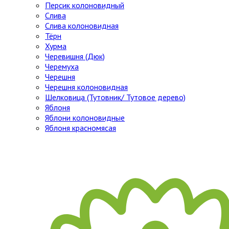
Персик колоновидный
Слива
Слива колоновидная
Тёрн
Хурма
Черевишня (Дюк)
Черемуха
Черешня
Черешня колоновидная
Шелковица (Тутовник/ Тутовое дерево)
Яблоня
Яблони колоновидные
Яблоня красномясая