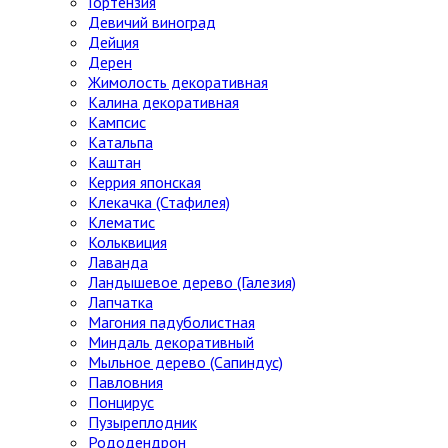
Гортензия
Девичий виноград
Дейция
Дерен
Жимолость декоративная
Калина декоративная
Кампсис
Катальпа
Каштан
Керрия японская
Клекачка (Стафилея)
Клематис
Кольквиция
Лаванда
Ландышевое дерево (Галезия)
Лапчатка
Магония падуболистная
Миндаль декоративный
Мыльное дерево (Сапиндус)
Павловния
Понцирус
Пузыреплодник
Рододендрон