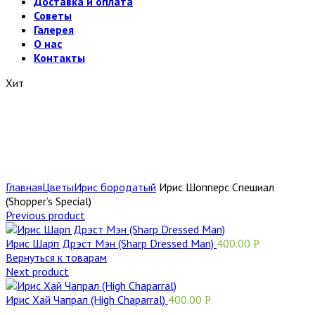
Доставка и оплата
Советы
Галерея
О нас
Контакты
Хит
Главная
Цветы
Ирис бородатый
Ирис Шопперс Спешиал
(Shopper’s Special)
Previous product
Ирис Шарп Дрэст Мэн (Sharp Dressed Man)
400.00
Р
Вернуться к товарам
Next product
Ирис Хай Чапрал (High Chaparral)
400.00
Р