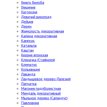
Гинкго билоба
Глициния
Гортензия
Девичий виноград
Дейция
Дерен
Жимолость декоративная
Калина декоративная
Кампсис
Катальпа
Каштан
Керрия японская
Клекачка (Стафилея)
Клематис
Кольквиция
Лаванда
Ландышевое дерево (Галезия)
Лапчатка
Магония падуболистная
Миндаль декоративный
Мыльное дерево (Сапиндус)
Павловния