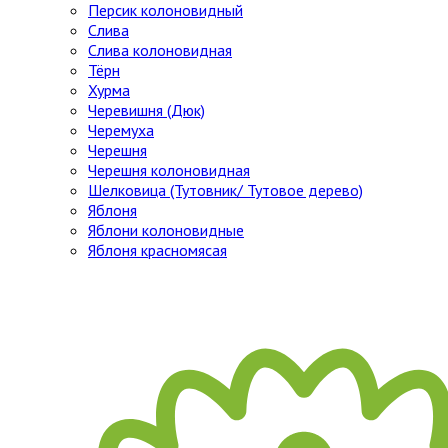
Персик колоновидный
Слива
Слива колоновидная
Тёрн
Хурма
Черевишня (Дюк)
Черемуха
Черешня
Черешня колоновидная
Шелковица (Тутовник/ Тутовое дерево)
Яблоня
Яблони колоновидные
Яблоня красномясая