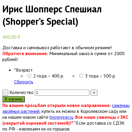
Ирис Шопперс Спешиал
(Shopper’s Special)
400.00
Р
Доставка и самовывоз работают в обычном режиме!
Обратите внимание:
Минимальный заказ в сумме от 2000
рублей!
*
Возраст
2 года – 400 р.
3 года – 500 р.
Сбросить
Количество
В корзину
По вашим просьбам открыли новое направление:
саженцы
хвойных растений
, купить их можно в Королевском саду или
на нашем новом сайте
hvojnyjraj.ru
.
Все наши саженцы с ЗКС
(закрытой корневой системой)!*
*Если доставка со СДЭК
по РФ - извлекаем их из горшков.