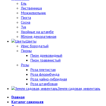
Ель
Лиственница
Можжевельник
Пихта
Сосна
Туя
Хвойные на штамбе
Яблоня декоративная
Цветы
Ирис бородатый
Пионы
Пион древовидный
Пион травянистый
Розы
Роза плетистая
Роза флорибунда
Роза чайно-гибридная
Роза штамбовая
Земля садовая, инвентарь
Главная
Каталог саженцев