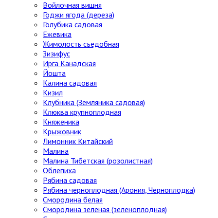
Войлочная вишня
Годжи ягода (дереза)
Голубика садовая
Ежевика
Жимолость съедобная
Зизифус
Ирга Канадская
Йошта
Калина садовая
Кизил
Клубника (Земляника садовая)
Клюква крупноплодная
Княженика
Крыжовник
Лимонник Китайский
Малина
Малина Тибетская (розолистная)
Облепиха
Рябина садовая
Рябина черноплодная (Арония, Черноплодка)
Смородина белая
Смородина зеленая (зеленоплодная)