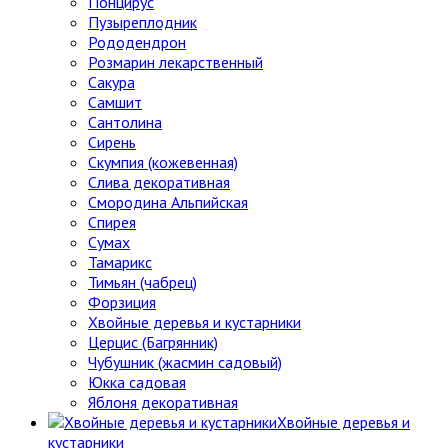
Понцирус
Пузыреплодник
Рододендрон
Розмарин лекарственный
Сакура
Самшит
Сантолина
Сирень
Скумпия (кожевенная)
Слива декоративная
Смородина Альпийская
Спирея
Сумах
Тамарикс
Тимьян (чабрец)
Форзиция
Хвойные деревья и кустарники
Церцис (Багрянник)
Чубушник (жасмин садовый)
Юкка садовая
Яблоня декоративная
Хвойные деревья и
кустарники