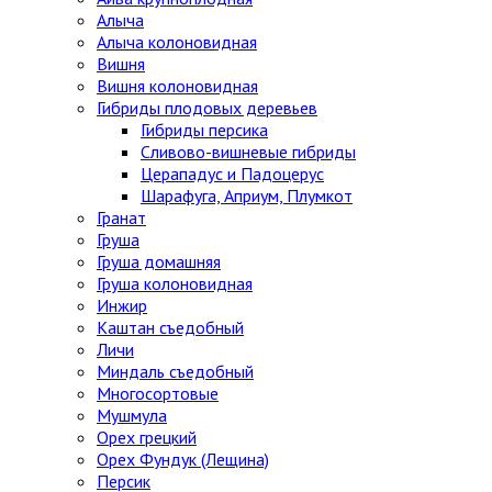
Алыча
Алыча колоновидная
Вишня
Вишня колоновидная
Гибриды плодовых деревьев
Гибриды персика
Сливово-вишневые гибриды
Церападус и Падоцерус
Шарафуга, Априум, Плумкот
Гранат
Груша
Груша домашняя
Груша колоновидная
Инжир
Каштан съедобный
Личи
Миндаль съедобный
Многосортовые
Мушмула
Орех грецкий
Орех Фундук (Лещина)
Персик