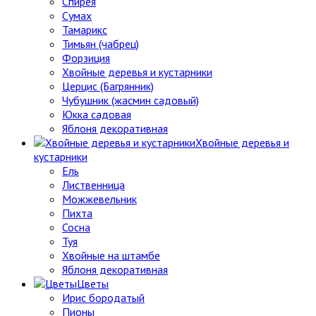
Спирея
Сумах
Тамарикс
Тимьян (чабрец)
Форзиция
Хвойные деревья и кустарники
Церцис (Багрянник)
Чубушник (жасмин садовый)
Юкка садовая
Яблоня декоративная
Хвойные деревья и
кустарники
Ель
Лиственница
Можжевельник
Пихта
Сосна
Туя
Хвойные на штамбе
Яблоня декоративная
Цветы
Ирис бородатый
Пионы