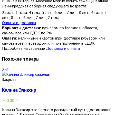
В нашем интернет-магазине можно купить саженцы Калина
Ленинградская отборная следующего возраста:
2 года
,
3 года
,
4 года
,
5 лет
,
6 лет
,
7 лет
,
8 лет
,
4 года
,
5
лет
,
8 лет
,
6 лет
,
7 лет
,
2 года
Оплата и доставка
Варианты доставки:
курьером по Москве и области,
самовывоз или СДЭК по РФ.
Оплата:
наличными и картой (при доставке курьером или
самовывозе), переводом или при получении в СДЭК.
Подробнее на странице
Доставка и оплата
.
Похожие товары
Хит
Закрыть
Калина Эликсир
700.00
Р
Калина Эликсир это немного раскидистый куст, достигающий
высоты 2,5 метра. Сорт зимостойкий и с относительной