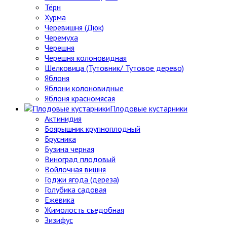
Тёрн
Хурма
Черевишня (Дюк)
Черемуха
Черешня
Черешня колоновидная
Шелковица (Тутовник/ Тутовое дерево)
Яблоня
Яблони колоновидные
Яблоня красномясая
Плодовые кустарники
Актинидия
Боярышник крупноплодный
Брусника
Бузина черная
Виноград плодовый
Войлочная вишня
Годжи ягода (дереза)
Голубика садовая
Ежевика
Жимолость съедобная
Зизифус