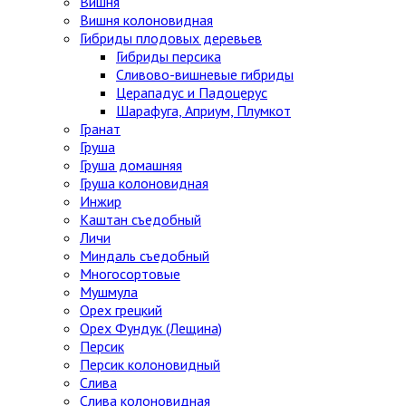
Вишня
Вишня колоновидная
Гибриды плодовых деревьев
Гибриды персика
Сливово-вишневые гибриды
Церападус и Падоцерус
Шарафуга, Априум, Плумкот
Гранат
Груша
Груша домашняя
Груша колоновидная
Инжир
Каштан съедобный
Личи
Миндаль съедобный
Многосортовые
Мушмула
Орех грецкий
Орех Фундук (Лещина)
Персик
Персик колоновидный
Слива
Слива колоновидная