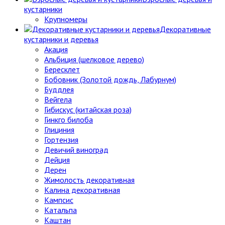
кустарники
Крупномеры
Декоративные
кустарники и деревья
Акация
Альбиция (шелковое дерево)
Бересклет
Бобовник (Золотой дождь, Лабурнум)
Буддлея
Вейгела
Гибискус (китайская роза)
Гинкго билоба
Глициния
Гортензия
Девичий виноград
Дейция
Дерен
Жимолость декоративная
Калина декоративная
Кампсис
Катальпа
Каштан