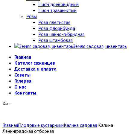
Пион древовидный
Пион травянистый
Розы
Роза плетистая
Роза флорибунда
Роза чайно-гибридная
Роза штамбовая
Земля садовая, инвентарь
Главная
Каталог саженцев
Доставка и оплата
Советы
Галерея
О нас
Контакты
Хит
Главная
Плодовые кустарники
Калина садовая
Калина
Ленинградская отборная