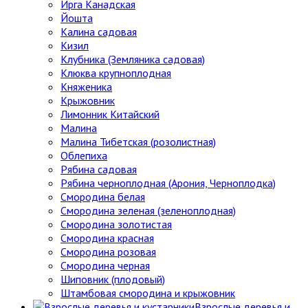
Ирга Канадская
Йошта
Калина садовая
Кизил
Клубника (Земляника садовая)
Клюква крупноплодная
Княженика
Крыжовник
Лимонник Китайский
Малина
Малина Тибетская (розолистная)
Облепиха
Рябина садовая
Рябина черноплодная (Арония, Черноплодка)
Смородина белая
Смородина зеленая (зеленоплодная)
Смородина золотистая
Смородина красная
Смородина розовая
Смородина черная
Шиповник (плодовый)
Штамбовая смородина и крыжовник
Взрослые деревья и