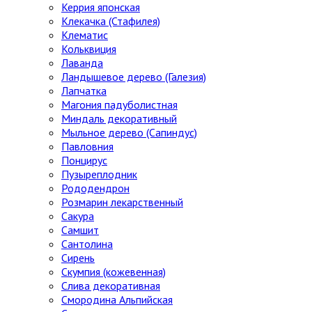
Керрия японская
Клекачка (Стафилея)
Клематис
Кольквиция
Лаванда
Ландышевое дерево (Галезия)
Лапчатка
Магония падуболистная
Миндаль декоративный
Мыльное дерево (Сапиндус)
Павловния
Понцирус
Пузыреплодник
Рододендрон
Розмарин лекарственный
Сакура
Самшит
Сантолина
Сирень
Скумпия (кожевенная)
Слива декоративная
Смородина Альпийская