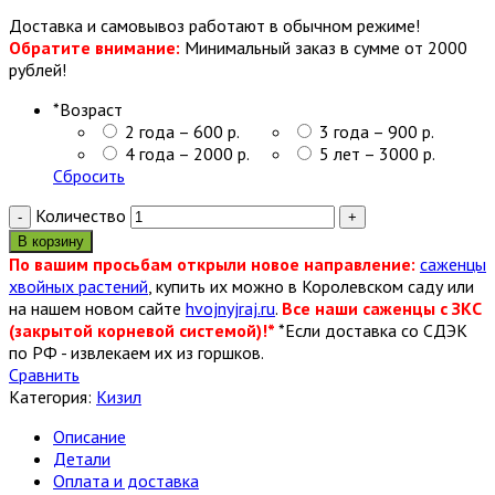
Доставка и самовывоз работают в обычном режиме!
Обратите внимание:
Минимальный заказ в сумме от 2000
рублей!
*
Возраст
2 года – 600 р.
3 года – 900 р.
4 года – 2000 р.
5 лет – 3000 р.
Сбросить
Количество
В корзину
По вашим просьбам открыли новое направление:
саженцы
хвойных растений
, купить их можно в Королевском саду или
на нашем новом сайте
hvojnyjraj.ru
.
Все наши саженцы с ЗКС
(закрытой корневой системой)!*
*Если доставка со СДЭК
по РФ - извлекаем их из горшков.
Сравнить
Категория:
Кизил
Описание
Детали
Оплата и доставка