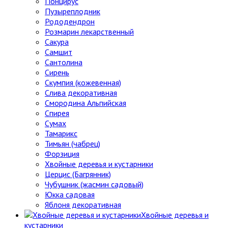
Понцирус
Пузыреплодник
Рододендрон
Розмарин лекарственный
Сакура
Самшит
Сантолина
Сирень
Скумпия (кожевенная)
Слива декоративная
Смородина Альпийская
Спирея
Сумах
Тамарикс
Тимьян (чабрец)
Форзиция
Хвойные деревья и кустарники
Церцис (Багрянник)
Чубушник (жасмин садовый)
Юкка садовая
Яблоня декоративная
Хвойные деревья и
кустарники