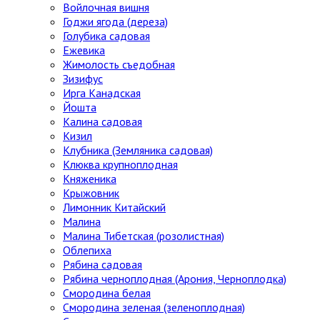
Войлочная вишня
Годжи ягода (дереза)
Голубика садовая
Ежевика
Жимолость съедобная
Зизифус
Ирга Канадская
Йошта
Калина садовая
Кизил
Клубника (Земляника садовая)
Клюква крупноплодная
Княженика
Крыжовник
Лимонник Китайский
Малина
Малина Тибетская (розолистная)
Облепиха
Рябина садовая
Рябина черноплодная (Арония, Черноплодка)
Смородина белая
Смородина зеленая (зеленоплодная)