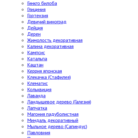
Гинкго билоба
Глициния
Гортензия
Девичий виноград
Дейция
Дерен
Жимолость декоративная
Калина декоративная
Кампсис
Катальпа
Каштан
Керрия японская
Клекачка (Стафилея)
Клематис
Кольквиция
Лаванда
Ландышевое дерево (Галезия)
Лапчатка
Магония падуболистная
Миндаль декоративный
Мыльное дерево (Сапиндус)
Павловния