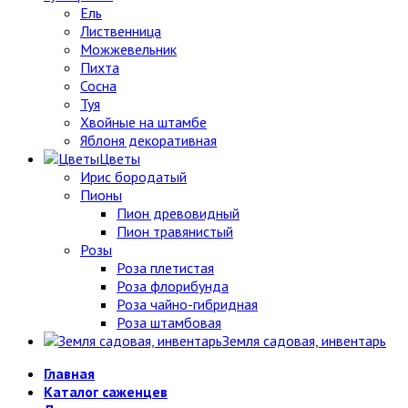
Ель
Лиственница
Можжевельник
Пихта
Сосна
Туя
Хвойные на штамбе
Яблоня декоративная
Цветы
Ирис бородатый
Пионы
Пион древовидный
Пион травянистый
Розы
Роза плетистая
Роза флорибунда
Роза чайно-гибридная
Роза штамбовая
Земля садовая, инвентарь
Главная
Каталог саженцев