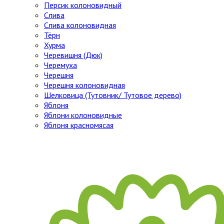
Персик колоновидный
Слива
Слива колоновидная
Тёрн
Хурма
Черевишня (Дюк)
Черемуха
Черешня
Черешня колоновидная
Шелковица (Тутовник/ Тутовое дерево)
Яблоня
Яблони колоновидные
Яблоня красномясая