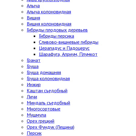
Алыча
Алыча колоновидная
Вишня
Вишня колоновидная
Гибриды плодовых деревьев
Гибриды персика
Сливово-вишневые гибриды
Церападус и Падоцерус
Шарафуга, Априум, Плумкот
Гранат
Груша
Груша домашняя
Груша колоновидная
Инжир
Каштан съедобный
Личи
Миндаль съедобный
Многосортовые
Мушмула
Орех грецкий
Орех Фундук (Лещина)
Персик