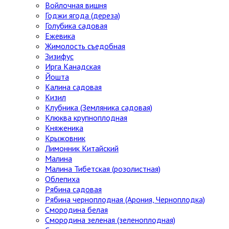
Войлочная вишня
Годжи ягода (дереза)
Голубика садовая
Ежевика
Жимолость съедобная
Зизифус
Ирга Канадская
Йошта
Калина садовая
Кизил
Клубника (Земляника садовая)
Клюква крупноплодная
Княженика
Крыжовник
Лимонник Китайский
Малина
Малина Тибетская (розолистная)
Облепиха
Рябина садовая
Рябина черноплодная (Арония, Черноплодка)
Смородина белая
Смородина зеленая (зеленоплодная)