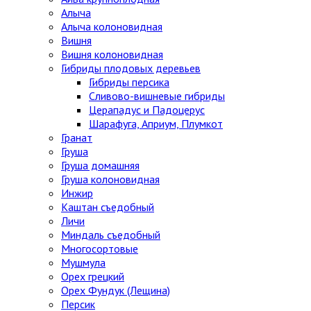
Алыча
Алыча колоновидная
Вишня
Вишня колоновидная
Гибриды плодовых деревьев
Гибриды персика
Сливово-вишневые гибриды
Церападус и Падоцерус
Шарафуга, Априум, Плумкот
Гранат
Груша
Груша домашняя
Груша колоновидная
Инжир
Каштан съедобный
Личи
Миндаль съедобный
Многосортовые
Мушмула
Орех грецкий
Орех Фундук (Лещина)
Персик