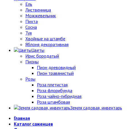
Ель
Лиственница
Можжевельник
Пихта
Сосна
Туя
Хвойные на штамбе
Яблоня декоративная
Цветы
Ирис бородатый
Пионы
Пион древовидный
Пион травянистый
Розы
Роза плетистая
Роза флорибунда
Роза чайно-гибридная
Роза штамбовая
Земля садовая, инвентарь
Главная
Каталог саженцев