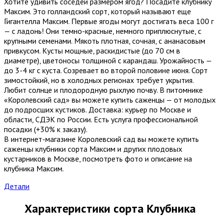
Хотите удивить соседей размером ягод? Посадите клубнику
Максим. Это голландский сорт, который называют еще
Гигантелла Максим. Первые ягоды могут достигать веса 100 г
— с ладонь! Они темно-красные, немного приплюснутые, с
крупными семенами. Мякоть плотная, сочная, с ананасовым
привкусом. Кусты мощные, раскидистые (до 70 см в
диаметре), цветоносы толщиной с карандаш. Урожайность —
до 3-4 кг с куста. Созревает во второй половине июня. Сорт
зимостойкий, но в холодных регионах требует укрытия.
Любит солнце и плодородную рыхлую почву. В питомнике
«Королевский сад» вы можете купить саженцы — от молодых
до подросших кустиков. Доставка: курьер по Москве и
области, СДЭК по России. Есть услуга профессиональной
посадки (+30% к заказу).
В интернет-магазине Королевский сад вы можете купить
саженцы клубники сорта Максим и других плодовых
кустарников в Москве, посмотреть фото и описание на
клубника Максим.
Детали
Характеристики сорта Клубника