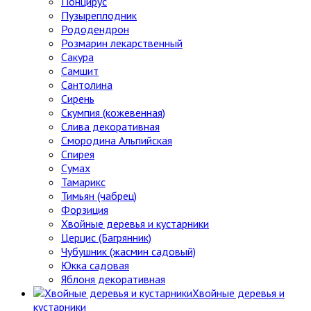
Понцирус
Пузыреплодник
Рододендрон
Розмарин лекарственный
Сакура
Самшит
Сантолина
Сирень
Скумпия (кожевенная)
Слива декоративная
Смородина Альпийская
Спирея
Сумах
Тамарикс
Тимьян (чабрец)
Форзиция
Хвойные деревья и кустарники
Церцис (Багрянник)
Чубушник (жасмин садовый)
Юкка садовая
Яблоня декоративная
Хвойные деревья и
кустарники