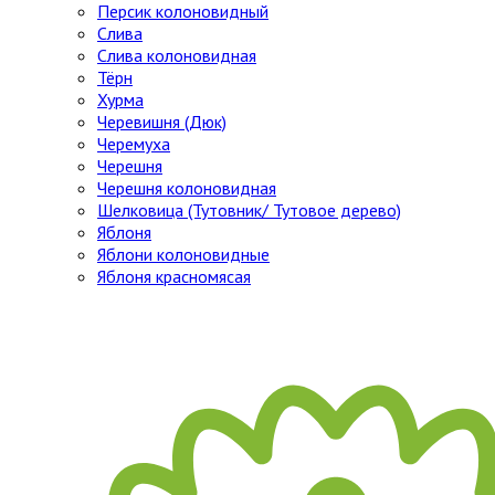
Персик колоновидный
Слива
Слива колоновидная
Тёрн
Хурма
Черевишня (Дюк)
Черемуха
Черешня
Черешня колоновидная
Шелковица (Тутовник/ Тутовое дерево)
Яблоня
Яблони колоновидные
Яблоня красномясая