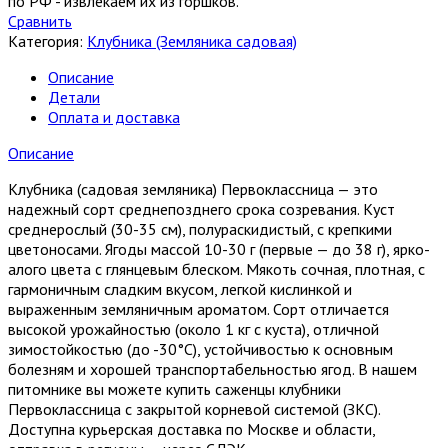
по РФ - извлекаем их из горшков.
Сравнить
Категория:
Клубника (Земляника садовая)
Описание
Детали
Оплата и доставка
Описание
Клубника (садовая земляника) Первоклассница — это
надежный сорт среднепозднего срока созревания. Куст
среднерослый (30-35 см), полураскидистый, с крепкими
цветоносами. Ягоды массой 10-30 г (первые — до 38 г), ярко-
алого цвета с глянцевым блеском. Мякоть сочная, плотная, с
гармоничным сладким вкусом, легкой кислинкой и
выраженным земляничным ароматом. Сорт отличается
высокой урожайностью (около 1 кг с куста), отличной
зимостойкостью (до -30°C), устойчивостью к основным
болезням и хорошей транспортабельностью ягод. В нашем
питомнике вы можете купить саженцы клубники
Первоклассница с закрытой корневой системой (ЗКС).
Доступна курьерская доставка по Москве и области,