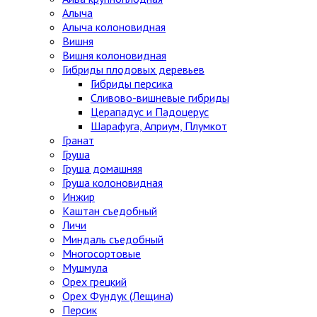
Алыча
Алыча колоновидная
Вишня
Вишня колоновидная
Гибриды плодовых деревьев
Гибриды персика
Сливово-вишневые гибриды
Церападус и Падоцерус
Шарафуга, Априум, Плумкот
Гранат
Груша
Груша домашняя
Груша колоновидная
Инжир
Каштан съедобный
Личи
Миндаль съедобный
Многосортовые
Мушмула
Орех грецкий
Орех Фундук (Лещина)
Персик