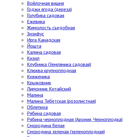
Войлочная вишня
Годжи ягода (дереза)
Голубика садовая
Ежевика
Жимолость съедобная
Зизифус
Ирга Канадская
Йошта
Калина садовая
Кизил
Клубника (Земляника садовая)
Клюква крупноплодная
Княженика
Крыжовник
Лимонник Китайский
Малина
Малина Тибетская (розолистная)
Облепиха
Рябина садовая
Рябина черноплодная (Арония, Черноплодка)
Смородина белая
Смородина зеленая (зеленоплодная)