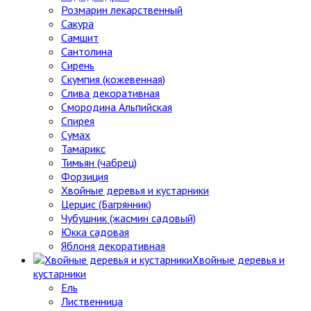
Розмарин лекарственный
Сакура
Самшит
Сантолина
Сирень
Скумпия (кожевенная)
Слива декоративная
Смородина Альпийская
Спирея
Сумах
Тамарикс
Тимьян (чабрец)
Форзиция
Хвойные деревья и кустарники
Церцис (Багрянник)
Чубушник (жасмин садовый)
Юкка садовая
Яблоня декоративная
Хвойные деревья и
кустарники
Ель
Лиственница