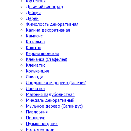
Гортензия
Девичий виноград
Дейция
Дерен
Жимолость декоративная
Калина декоративная
Кампсис
Катальпа
Каштан
Керрия японская
Клекачка (Стафилея)
Клематис
Кольквиция
Лаванда
Ландышевое дерево (Галезия)
Лапчатка
Магония падуболистная
Миндаль декоративный
Мыльное дерево (Сапиндус)
Павловния
Понцирус
Пузыреплодник
Рододендрон