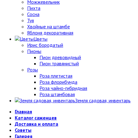
Можжевельник
Пихта
Сосна
Туя
Хвойные на штамбе
Яблоня декоративная
Цветы
Ирис бородатый
Пионы
Пион древовидный
Пион травянистый
Розы
Роза плетистая
Роза флорибунда
Роза чайно-гибридная
Роза штамбовая
Земля садовая, инвентарь
Главная
Каталог саженцев
Доставка и оплата
Советы
Галерея