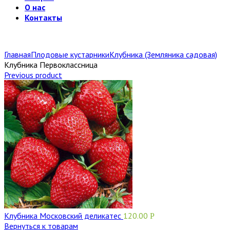
О нас
Контакты
Главная
Плодовые кустарники
Клубника (Земляника садовая)
Клубника Первоклассница
Previous product
Клубника Московский деликатес
120.00
Р
Вернуться к товарам