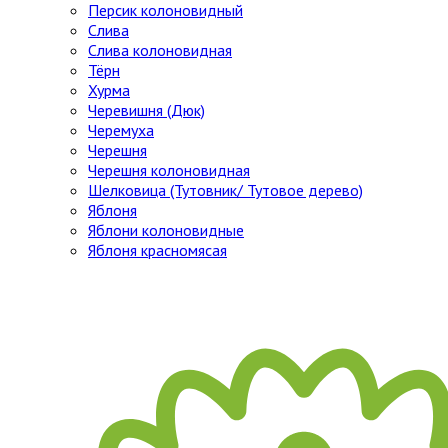
Персик колоновидный
Слива
Слива колоновидная
Тёрн
Хурма
Черевишня (Дюк)
Черемуха
Черешня
Черешня колоновидная
Шелковица (Тутовник/ Тутовое дерево)
Яблоня
Яблони колоновидные
Яблоня красномясая