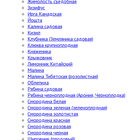
Жимолость съедобная
Зизифус
Ирга Канадская
Йошта
Калина садовая
Кизил
Клубника (Земляника садовая)
Клюква крупноплодная
Княженика
Крыжовник
Лимонник Китайский
Малина
Малина Тибетская (розолистная)
Облепиха
Рябина садовая
Рябина черноплодная (Арония, Черноплодка)
Смородина белая
Смородина зеленая (зеленоплодная)
Смородина золотистая
Смородина красная
Смородина розовая
Смородина черная
Шиповник (плодовый)