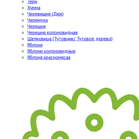
Тёрн
Хурма
Черевишня (Дюк)
Черемуха
Черешня
Черешня колоновидная
Шелковица (Тутовник/ Тутовое дерево)
Яблоня
Яблони колоновидные
Яблоня красномясая