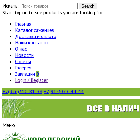
Искать:
Search
Start typing to see products you are looking for.
Главная
Каталог саженцев
Доставка и оплата
Наши контакты
О нас
Новости
Советы
Галерея
Закладки
0
Login / Register
+7(926)310-81-38
+7(915)073-44-44
Меню