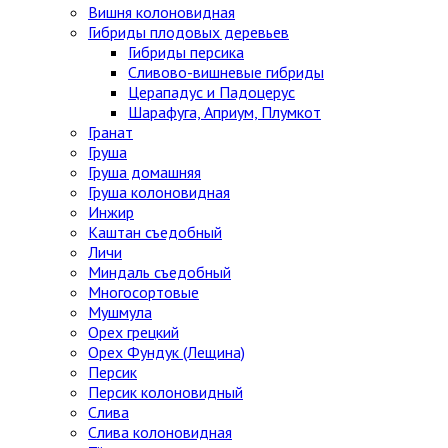
Вишня колоновидная
Гибриды плодовых деревьев
Гибриды персика
Сливово-вишневые гибриды
Церападус и Падоцерус
Шарафуга, Априум, Плумкот
Гранат
Груша
Груша домашняя
Груша колоновидная
Инжир
Каштан съедобный
Личи
Миндаль съедобный
Многосортовые
Мушмула
Орех грецкий
Орех Фундук (Лещина)
Персик
Персик колоновидный
Слива
Слива колоновидная