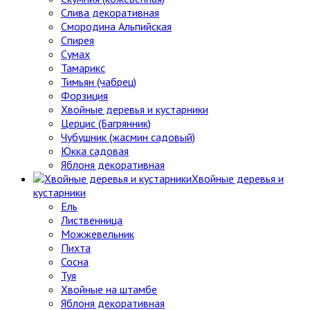
Слива декоративная
Смородина Альпийская
Спирея
Сумах
Тамарикс
Тимьян (чабрец)
Форзиция
Хвойные деревья и кустарники
Церцис (Багрянник)
Чубушник (жасмин садовый)
Юкка садовая
Яблоня декоративная
Хвойные деревья и
кустарники
Ель
Лиственница
Можжевельник
Пихта
Сосна
Туя
Хвойные на штамбе
Яблоня декоративная