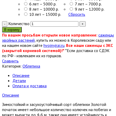
6 лет – 5000 р.
7 лет – 7000 р.
8 лет – 10000 р.
9 лет – 12000 р.
10 лет – 15000 р.
Сбросить
Количество
В корзину
По вашим просьбам открыли новое направление:
саженцы
хвойных растений
, купить их можно в Королевском саду или
на нашем новом сайте
hvojnyjraj.ru
.
Все наши саженцы с ЗКС
(закрытой корневой системой)!*
*Если доставка со СДЭК
по РФ - извлекаем их из горшков.
Сравнить
Категория:
Облепиха
Описание
Детали
Оплата и доставка
Описание
Зимостойкий и засухоустойчивый сорт облепихи Золотой
початок имеет небольшое количество колючек на побегах и
может вырасти до 4-6 м, также она имеет устойчивость к