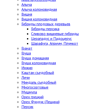
Алыча
Алыча колоновидная
Вишня
Вишня колоновидная
Гибриды плодовых деревьев
Гибриды персика
Сливово-вишневые гибриды
Церападус и Падоцерус
Шарафуга, Априум, Плумкот
Гранат
Груша
Груша домашняя
Груша колоновидная
Инжир
Каштан съедобный
Личи
Миндаль съедобный
Многосортовые
Мушмула
Орех грецкий
Орех Фундук (Лещина)
Персик