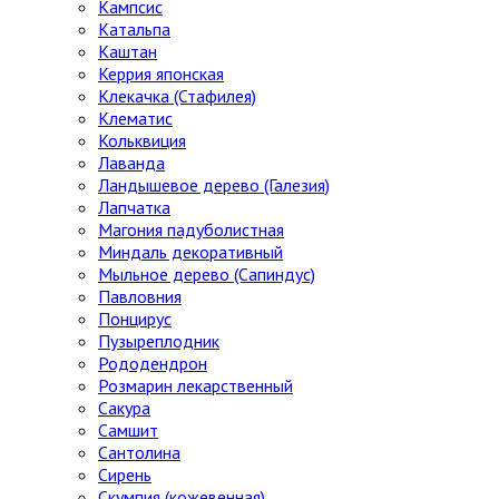
Кампсис
Катальпа
Каштан
Керрия японская
Клекачка (Стафилея)
Клематис
Кольквиция
Лаванда
Ландышевое дерево (Галезия)
Лапчатка
Магония падуболистная
Миндаль декоративный
Мыльное дерево (Сапиндус)
Павловния
Понцирус
Пузыреплодник
Рододендрон
Розмарин лекарственный
Сакура
Самшит
Сантолина
Сирень
Скумпия (кожевенная)