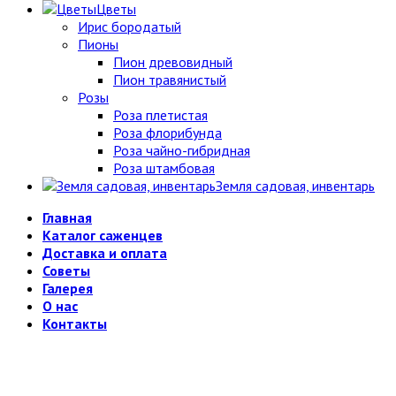
Цветы
Ирис бородатый
Пионы
Пион древовидный
Пион травянистый
Розы
Роза плетистая
Роза флорибунда
Роза чайно-гибридная
Роза штамбовая
Земля садовая, инвентарь
Главная
Каталог саженцев
Доставка и оплата
Советы
Галерея
О нас
Контакты