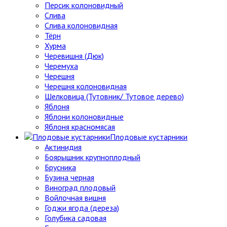
Персик колоновидный
Слива
Слива колоновидная
Тёрн
Хурма
Черевишня (Дюк)
Черемуха
Черешня
Черешня колоновидная
Шелковица (Тутовник/ Тутовое дерево)
Яблоня
Яблони колоновидные
Яблоня красномясая
Плодовые кустарники
Актинидия
Боярышник крупноплодный
Брусника
Бузина черная
Виноград плодовый
Войлочная вишня
Годжи ягода (дереза)
Голубика садовая