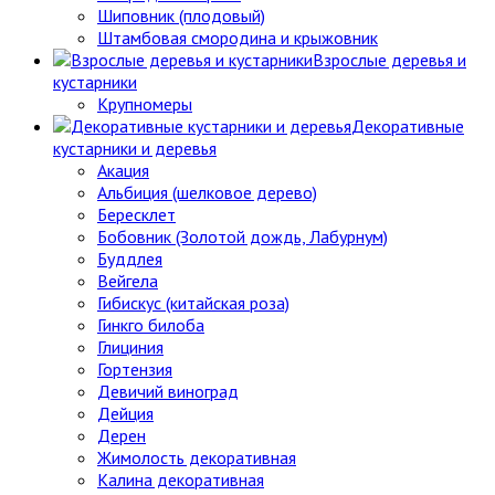
Шиповник (плодовый)
Штамбовая смородина и крыжовник
Взрослые деревья и
кустарники
Крупномеры
Декоративные
кустарники и деревья
Акация
Альбиция (шелковое дерево)
Бересклет
Бобовник (Золотой дождь, Лабурнум)
Буддлея
Вейгела
Гибискус (китайская роза)
Гинкго билоба
Глициния
Гортензия
Девичий виноград
Дейция
Дерен
Жимолость декоративная
Калина декоративная