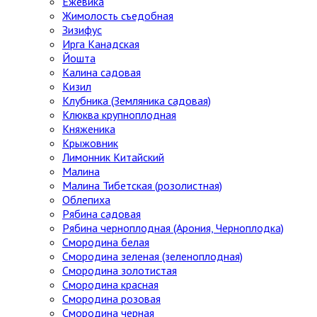
Ежевика
Жимолость съедобная
Зизифус
Ирга Канадская
Йошта
Калина садовая
Кизил
Клубника (Земляника садовая)
Клюква крупноплодная
Княженика
Крыжовник
Лимонник Китайский
Малина
Малина Тибетская (розолистная)
Облепиха
Рябина садовая
Рябина черноплодная (Арония, Черноплодка)
Смородина белая
Смородина зеленая (зеленоплодная)
Смородина золотистая
Смородина красная
Смородина розовая
Смородина черная