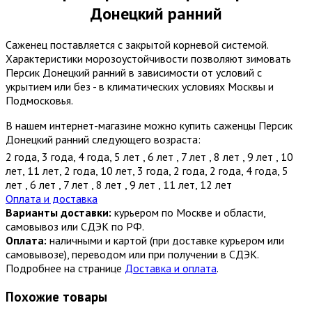
Донецкий ранний
Саженец поставляется с закрытой корневой системой.
Характеристики морозоустойчивости позволяют зимовать
Персик Донецкий ранний в зависимости от условий с
укрытием или без - в климатических условиях Москвы и
Подмосковья.
В нашем интернет-магазине можно купить саженцы Персик
Донецкий ранний следующего возраста:
2 года
,
3 года
,
4 года
,
5 лет
,
6 лет
,
7 лет
,
8 лет
,
9 лет
,
10
лет
,
11 лет
,
2 года
,
10 лет
,
3 года
,
2 года
,
2 года
,
4 года
,
5
лет
,
6 лет
,
7 лет
,
8 лет
,
9 лет
,
11 лет
,
12 лет
Оплата и доставка
Варианты доставки:
курьером по Москве и области,
самовывоз или СДЭК по РФ.
Оплата:
наличными и картой (при доставке курьером или
самовывозе), переводом или при получении в СДЭК.
Подробнее на странице
Доставка и оплата
.
Похожие товары