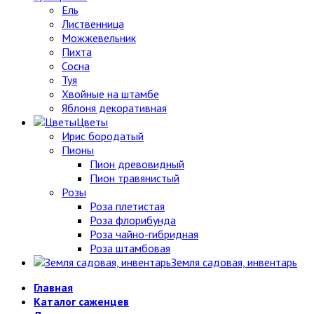
Ель
Лиственница
Можжевельник
Пихта
Сосна
Туя
Хвойные на штамбе
Яблоня декоративная
Цветы
Ирис бородатый
Пионы
Пион древовидный
Пион травянистый
Розы
Роза плетистая
Роза флорибунда
Роза чайно-гибридная
Роза штамбовая
Земля садовая, инвентарь
Главная
Каталог саженцев