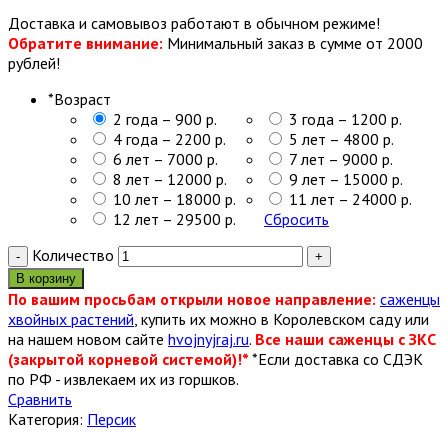
Доставка и самовывоз работают в обычном режиме!
Обратите внимание:
Минимальный заказ в сумме от 2000
рублей!
*
Возраст
2 года – 900 р.
3 года – 1200 р.
4 года – 2200 р.
5 лет – 4800 р.
6 лет – 7000 р.
7 лет – 9000 р.
8 лет – 12000 р.
9 лет – 15000 р.
10 лет – 18000 р.
11 лет – 24000 р.
12 лет – 29500 р.
Сбросить
Количество
В корзину
По вашим просьбам открыли новое направление:
саженцы
хвойных растений
, купить их можно в Королевском саду или
на нашем новом сайте
hvojnyjraj.ru
.
Все наши саженцы с ЗКС
(закрытой корневой системой)!*
*Если доставка со СДЭК
по РФ - извлекаем их из горшков.
Сравнить
Категория:
Персик