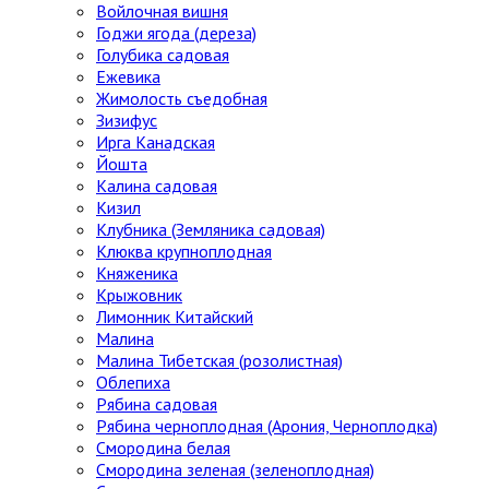
Войлочная вишня
Годжи ягода (дереза)
Голубика садовая
Ежевика
Жимолость съедобная
Зизифус
Ирга Канадская
Йошта
Калина садовая
Кизил
Клубника (Земляника садовая)
Клюква крупноплодная
Княженика
Крыжовник
Лимонник Китайский
Малина
Малина Тибетская (розолистная)
Облепиха
Рябина садовая
Рябина черноплодная (Арония, Черноплодка)
Смородина белая
Смородина зеленая (зеленоплодная)