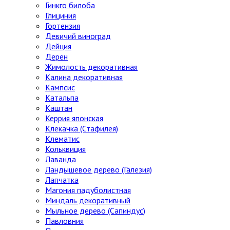
Гинкго билоба
Глициния
Гортензия
Девичий виноград
Дейция
Дерен
Жимолость декоративная
Калина декоративная
Кампсис
Катальпа
Каштан
Керрия японская
Клекачка (Стафилея)
Клематис
Кольквиция
Лаванда
Ландышевое дерево (Галезия)
Лапчатка
Магония падуболистная
Миндаль декоративный
Мыльное дерево (Сапиндус)
Павловния