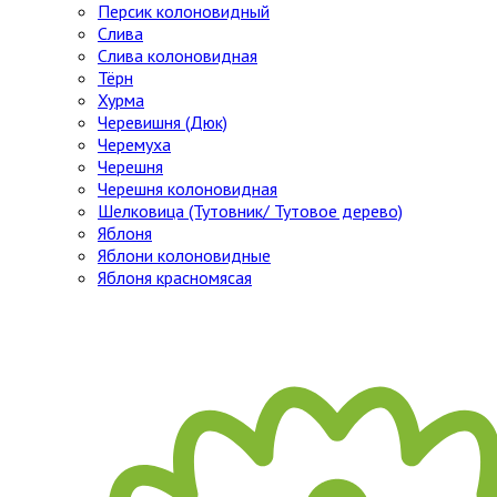
Персик колоновидный
Слива
Слива колоновидная
Тёрн
Хурма
Черевишня (Дюк)
Черемуха
Черешня
Черешня колоновидная
Шелковица (Тутовник/ Тутовое дерево)
Яблоня
Яблони колоновидные
Яблоня красномясая