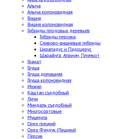
Алыча
Алыча колоновидная
Вишня
Вишня колоновидная
Гибриды плодовых деревьев
Гибриды персика
Сливово-вишневые гибриды
Церападус и Падоцерус
Шарафуга, Априум, Плумкот
Гранат
Груша
Груша домашняя
Груша колоновидная
Инжир
Каштан съедобный
Личи
Миндаль съедобный
Многосортовые
Мушмула
Орех грецкий
Орех Фундук (Лещина)
Персик