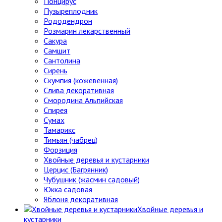
Понцирус
Пузыреплодник
Рододендрон
Розмарин лекарственный
Сакура
Самшит
Сантолина
Сирень
Скумпия (кожевенная)
Слива декоративная
Смородина Альпийская
Спирея
Сумах
Тамарикс
Тимьян (чабрец)
Форзиция
Хвойные деревья и кустарники
Церцис (Багрянник)
Чубушник (жасмин садовый)
Юкка садовая
Яблоня декоративная
Хвойные деревья и
кустарники