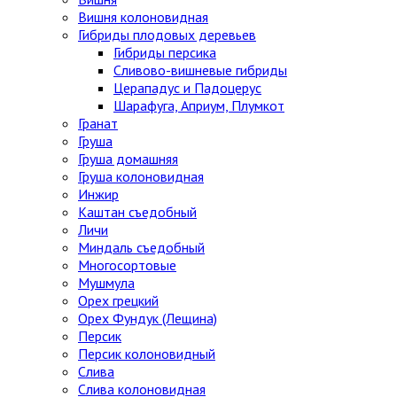
Вишня колоновидная
Гибриды плодовых деревьев
Гибриды персика
Сливово-вишневые гибриды
Церападус и Падоцерус
Шарафуга, Априум, Плумкот
Гранат
Груша
Груша домашняя
Груша колоновидная
Инжир
Каштан съедобный
Личи
Миндаль съедобный
Многосортовые
Мушмула
Орех грецкий
Орех Фундук (Лещина)
Персик
Персик колоновидный
Слива
Слива колоновидная