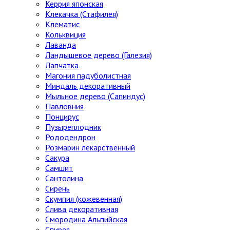
Керрия японская
Клекачка (Стафилея)
Клематис
Кольквиция
Лаванда
Ландышевое дерево (Галезия)
Лапчатка
Магония падуболистная
Миндаль декоративный
Мыльное дерево (Сапиндус)
Павловния
Понцирус
Пузыреплодник
Рододендрон
Розмарин лекарственный
Сакура
Самшит
Сантолина
Сирень
Скумпия (кожевенная)
Слива декоративная
Смородина Альпийская
Спирея