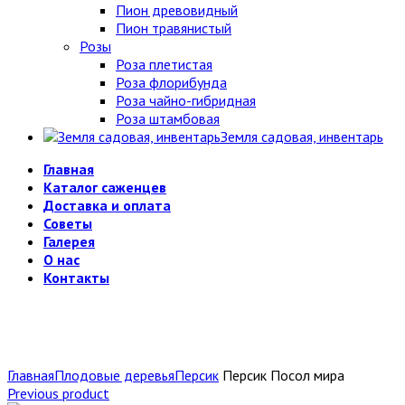
Пион древовидный
Пион травянистый
Розы
Роза плетистая
Роза флорибунда
Роза чайно-гибридная
Роза штамбовая
Земля садовая, инвентарь
Главная
Каталог саженцев
Доставка и оплата
Советы
Галерея
О нас
Контакты
Главная
Плодовые деревья
Персик
Персик Посол мира
Previous product