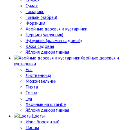
Сумах
Тамарикс
Тимьян (чабрец)
Форзиция
Хвойные деревья и кустарники
Церцис (Багрянник)
Чубушник (жасмин садовый)
Юкка садовая
Яблоня декоративная
Хвойные деревья и
кустарники
Ель
Лиственница
Можжевельник
Пихта
Сосна
Туя
Хвойные на штамбе
Яблоня декоративная
Цветы
Ирис бородатый
Пионы