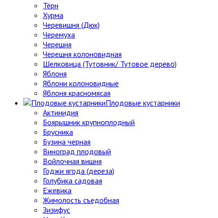
Тёрн
Хурма
Черевишня (Дюк)
Черемуха
Черешня
Черешня колоновидная
Шелковица (Тутовник/ Тутовое дерево)
Яблоня
Яблони колоновидные
Яблоня красномясая
Плодовые кустарники
Актинидия
Боярышник крупноплодный
Брусника
Бузина черная
Виноград плодовый
Войлочная вишня
Годжи ягода (дереза)
Голубика садовая
Ежевика
Жимолость съедобная
Зизифус