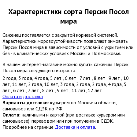
Характеристики сорта Персик Посол
мира
Саженец поставляется с закрытой корневой системой.
Характеристики морозоустойчивости позволяют зимовать
Персик Посол мира в зависимости от условий с укрытием или
без - в климатических условиях Москвы и Подмосковья.
В нашем интернет-магазине можно купить саженцы Персик
Посол мира следующего возраста:
2 года
,
3 года
,
4 года
,
5 лет
,
6 лет
,
7 лет
,
8 лет
,
9 лет
,
10
лет
,
11 лет
,
2 года
,
10 лет
,
3 года
,
2 года
,
2 года
,
4 года
,
5
лет
,
6 лет
,
7 лет
,
8 лет
,
9 лет
,
11 лет
,
12 лет
Оплата и доставка
Варианты доставки:
курьером по Москве и области,
самовывоз или СДЭК по РФ.
Оплата:
наличными и картой (при доставке курьером или
самовывозе), переводом или при получении в СДЭК.
Подробнее на странице
Доставка и оплата
.