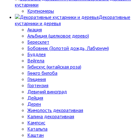
кустарники
Крупномеры
Декоративные
кустарники и деревья
Акация
Альбиция (шелковое дерево)
Бересклет
Бобовник (Золотой дождь, Лабурнум)
Буддлея
Вейгела
Гибискус (китайская роза)
Гинкго билоба
Глициния
Гортензия
Девичий виноград
Дейция
Дерен
Жимолость декоративная
Калина декоративная
Кампсис
Катальпа
Каштан