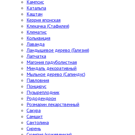
Кампсис
Катальпа
Каштан
Керрия японская
Клекачка (Стафилея)
Клематис
Кольквиция
Лаванда
Ландышевое дерево (Галезия)
Лапчатка
Магония падуболистная
Миндаль декоративный
Мыльное дерево (Сапиндус)
Павловния
Понцирус
Пузыреплодник
Рододендрон
Розмарин лекарственный
Сакура
Самшит
Сантолина
Сирень
Скумпия (кожевенная)