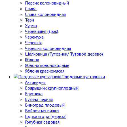
Персик колоновидный
Слива
Слива колоновидная
Тёрн
Хурма
Черевишня (Дюк)
Черемуха
Черешня
Черешня колоновидная
Шелковица (Тутовник/ Тутовое дерево)
Яблоня
Яблони колоновидные
Яблоня красномясая
Плодовые кустарники
Актинидия
Боярышник крупноплодный
Брусника
Бузина черная
Виноград плодовый
Войлочная вишня
Годжи ягода (дереза)
Голубика садовая