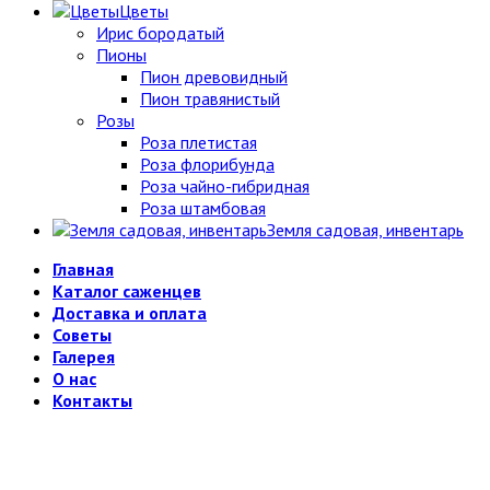
Цветы
Ирис бородатый
Пионы
Пион древовидный
Пион травянистый
Розы
Роза плетистая
Роза флорибунда
Роза чайно-гибридная
Роза штамбовая
Земля садовая, инвентарь
Главная
Каталог саженцев
Доставка и оплата
Советы
Галерея
О нас
Контакты