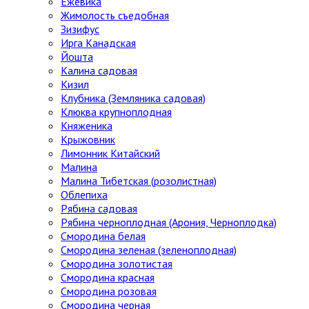
Ежевика
Жимолость съедобная
Зизифус
Ирга Канадская
Йошта
Калина садовая
Кизил
Клубника (Земляника садовая)
Клюква крупноплодная
Княженика
Крыжовник
Лимонник Китайский
Малина
Малина Тибетская (розолистная)
Облепиха
Рябина садовая
Рябина черноплодная (Арония, Черноплодка)
Смородина белая
Смородина зеленая (зеленоплодная)
Смородина золотистая
Смородина красная
Смородина розовая
Смородина черная