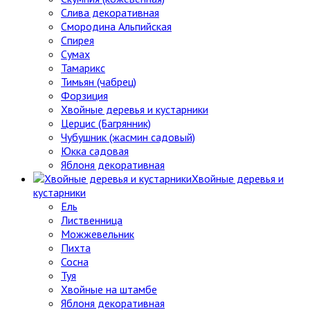
Слива декоративная
Смородина Альпийская
Спирея
Сумах
Тамарикс
Тимьян (чабрец)
Форзиция
Хвойные деревья и кустарники
Церцис (Багрянник)
Чубушник (жасмин садовый)
Юкка садовая
Яблоня декоративная
Хвойные деревья и
кустарники
Ель
Лиственница
Можжевельник
Пихта
Сосна
Туя
Хвойные на штамбе
Яблоня декоративная