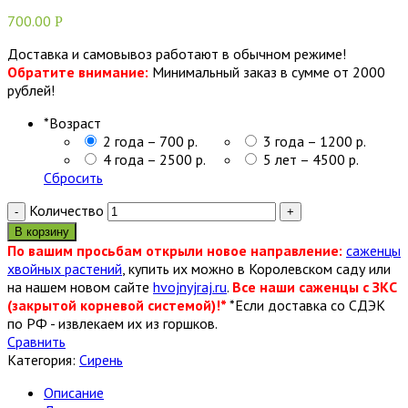
700.00
Р
Доставка и самовывоз работают в обычном режиме!
Обратите внимание:
Минимальный заказ в сумме от 2000
рублей!
*
Возраст
2 года – 700 р.
3 года – 1200 р.
4 года – 2500 р.
5 лет – 4500 р.
Сбросить
Количество
В корзину
По вашим просьбам открыли новое направление:
саженцы
хвойных растений
, купить их можно в Королевском саду или
на нашем новом сайте
hvojnyjraj.ru
.
Все наши саженцы с ЗКС
(закрытой корневой системой)!*
*Если доставка со СДЭК
по РФ - извлекаем их из горшков.
Сравнить
Категория:
Сирень
Описание