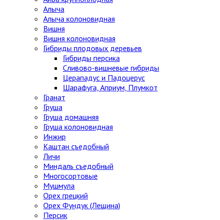
Алыча
Алыча колоновидная
Вишня
Вишня колоновидная
Гибриды плодовых деревьев
Гибриды персика
Сливово-вишневые гибриды
Церападус и Падоцерус
Шарафуга, Априум, Плумкот
Гранат
Груша
Груша домашняя
Груша колоновидная
Инжир
Каштан съедобный
Личи
Миндаль съедобный
Многосортовые
Мушмула
Орех грецкий
Орех Фундук (Лещина)
Персик