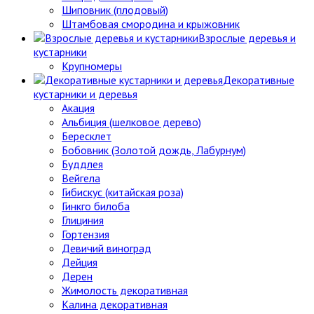
Шиповник (плодовый)
Штамбовая смородина и крыжовник
Взрослые деревья и
кустарники
Крупномеры
Декоративные
кустарники и деревья
Акация
Альбиция (шелковое дерево)
Бересклет
Бобовник (Золотой дождь, Лабурнум)
Буддлея
Вейгела
Гибискус (китайская роза)
Гинкго билоба
Глициния
Гортензия
Девичий виноград
Дейция
Дерен
Жимолость декоративная
Калина декоративная