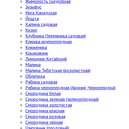
Жимолость съедобная
Зизифус
Ирга Канадская
Йошта
Калина садовая
Кизил
Клубника (Земляника садовая)
Клюква крупноплодная
Княженика
Крыжовник
Лимонник Китайский
Малина
Малина Тибетская (розолистная)
Облепиха
Рябина садовая
Рябина черноплодная (Арония, Черноплодка)
Смородина белая
Смородина зеленая (зеленоплодная)
Смородина золотистая
Смородина красная
Смородина розовая
Смородина черная
Шиповник (плодовый)