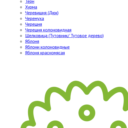
Тёрн
Хурма
Черевишня (Дюк)
Черемуха
Черешня
Черешня колоновидная
Шелковица (Тутовник/ Тутовое дерево)
Яблоня
Яблони колоновидные
Яблоня красномясая