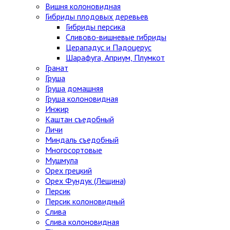
Вишня колоновидная
Гибриды плодовых деревьев
Гибриды персика
Сливово-вишневые гибриды
Церападус и Падоцерус
Шарафуга, Априум, Плумкот
Гранат
Груша
Груша домашняя
Груша колоновидная
Инжир
Каштан съедобный
Личи
Миндаль съедобный
Многосортовые
Мушмула
Орех грецкий
Орех Фундук (Лещина)
Персик
Персик колоновидный
Слива
Слива колоновидная