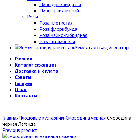
Пион древовидный
Пион травянистый
Розы
Роза плетистая
Роза флорибунда
Роза чайно-гибридная
Роза штамбовая
Земля садовая, инвентарь
Главная
Каталог саженцев
Доставка и оплата
Советы
Галерея
О нас
Контакты
Главная
Плодовые кустарники
Смородина черная
Смородина
черная Легенда
Previous product