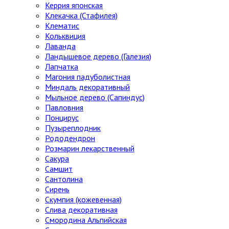
Керрия японская
Клекачка (Стафилея)
Клематис
Кольквиция
Лаванда
Ландышевое дерево (Галезия)
Лапчатка
Магония падуболистная
Миндаль декоративный
Мыльное дерево (Сапиндус)
Павловния
Понцирус
Пузыреплодник
Рододендрон
Розмарин лекарственный
Сакура
Самшит
Сантолина
Сирень
Скумпия (кожевенная)
Слива декоративная
Смородина Альпийская