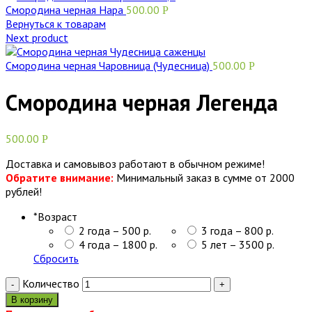
Смородина черная Нара
500.00
Р
Вернуться к товарам
Next product
Смородина черная Чаровница (Чудесница)
500.00
Р
Смородина черная Легенда
500.00
Р
Доставка и самовывоз работают в обычном режиме!
Обратите внимание:
Минимальный заказ в сумме от 2000
рублей!
*
Возраст
2 года – 500 р.
3 года – 800 р.
4 года – 1800 р.
5 лет – 3500 р.
Сбросить
Количество
В корзину