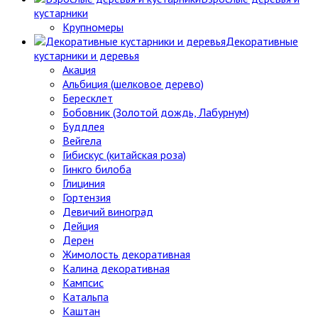
кустарники
Крупномеры
Декоративные
кустарники и деревья
Акация
Альбиция (шелковое дерево)
Бересклет
Бобовник (Золотой дождь, Лабурнум)
Буддлея
Вейгела
Гибискус (китайская роза)
Гинкго билоба
Глициния
Гортензия
Девичий виноград
Дейция
Дерен
Жимолость декоративная
Калина декоративная
Кампсис
Катальпа
Каштан