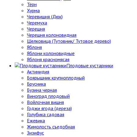
Тёрн
Хурма
Черевишня (Дюк)
Черемуха
Черешня
Черешня колоновидная
Шелковица (Тутовник/ Тутовое дерево)
Яблоня
Яблони колоновидные
Яблоня красномясая
Плодовые кустарники
Актинидия
Боярышник крупноплодный
Брусника
Бузина черная
Виноград плодовый
Войлочная вишня
Годжи ягода (дереза)
Голубика садовая
Ежевика
Жимолость съедобная
Зизифус