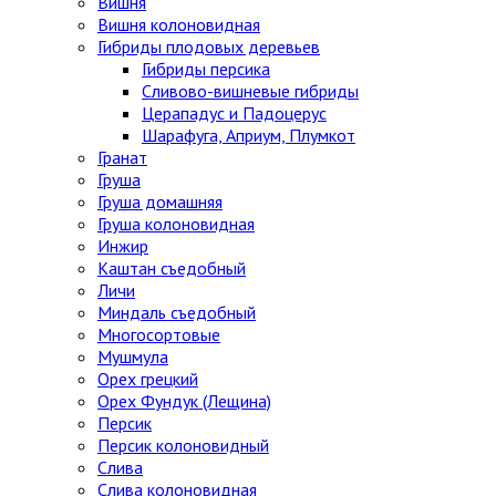
Вишня
Вишня колоновидная
Гибриды плодовых деревьев
Гибриды персика
Сливово-вишневые гибриды
Церападус и Падоцерус
Шарафуга, Априум, Плумкот
Гранат
Груша
Груша домашняя
Груша колоновидная
Инжир
Каштан съедобный
Личи
Миндаль съедобный
Многосортовые
Мушмула
Орех грецкий
Орех Фундук (Лещина)
Персик
Персик колоновидный
Слива
Слива колоновидная