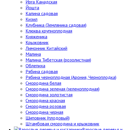
Ирга Канадская
Йошта
Калина садовая
Кизил
Клубника (Земляника садовая)
Клюква крупноплодная
Княженика
Крыжовник
Лимонник Китайский
Малина
Малина Тибетская (розолистная)
Облепиха
Рябина садовая
Рябина черноплодная (Арония, Черноплодка)
Смородина белая
Смородина зеленая (зеленоплодная)
Смородина золотистая
Смородина красная
Смородина розовая
Смородина черная
Шиповник (плодовый)
Штамбовая смородина и крыжовник
Взрослые деревья и