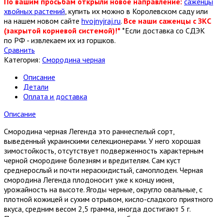
По вашим просьбам открыли новое направление:
саженцы
хвойных растений
, купить их можно в Королевском саду или
на нашем новом сайте
hvojnyjraj.ru
.
Все наши саженцы с ЗКС
(закрытой корневой системой)!*
*Если доставка со СДЭК
по РФ - извлекаем их из горшков.
Сравнить
Категория:
Смородина черная
Описание
Детали
Оплата и доставка
Описание
Смородина черная Легенда это раннеспелый сорт,
выведенный украинскими селекционерами. У него хорошая
зимостойкость, отсутствует подверженность характерным
черной смородине болезням и вредителям. Сам куст
среднерослый и почти нераскидистый, самоплоден. Черная
смородина Легенда плодоносит уже к концу июня,
урожайность на высоте. Ягоды черные, округло овальные, с
плотной кожицей и сухим отрывом, кисло-сладкого приятного
вкуса, средним весом 2,5 грамма, иногда достигают 5 г.