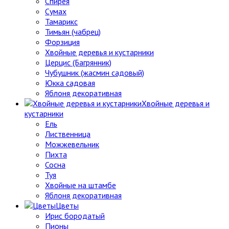
Спирея
Сумах
Тамарикс
Тимьян (чабрец)
Форзиция
Хвойные деревья и кустарники
Церцис (Багрянник)
Чубушник (жасмин садовый)
Юкка садовая
Яблоня декоративная
Хвойные деревья и
кустарники
Ель
Лиственница
Можжевельник
Пихта
Сосна
Туя
Хвойные на штамбе
Яблоня декоративная
Цветы
Ирис бородатый
Пионы