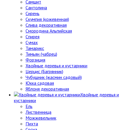
Самшит
Сантолина
Сирень
Скумпия (кожевенная)
Слива декоративная
Смородина Альпийская
Спирея
Сумах
Тамарикс
Тимьян (чабрец)
Форзиция
Хвойные деревья и кустарники
Церцис (Багрянник)
Чубушник (жасмин садовый)
Юкка садовая
Яблоня декоративная
Хвойные деревья и
кустарники
Ель
Лиственница
Можжевельник
Пихта
Сосна