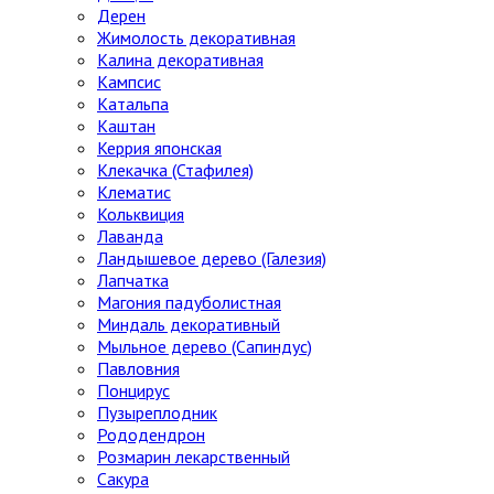
Дерен
Жимолость декоративная
Калина декоративная
Кампсис
Катальпа
Каштан
Керрия японская
Клекачка (Стафилея)
Клематис
Кольквиция
Лаванда
Ландышевое дерево (Галезия)
Лапчатка
Магония падуболистная
Миндаль декоративный
Мыльное дерево (Сапиндус)
Павловния
Понцирус
Пузыреплодник
Рододендрон
Розмарин лекарственный
Сакура