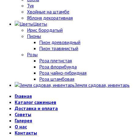
Туя
Хвойные на штамбе
Яблоня декоративная
Цветы
Ирис бородатый
Пионы
Пион древовидный
Пион травянистый
Розы
Роза плетистая
Роза флорибунда
Роза чайно-гибридная
Роза штамбовая
Земля садовая, инвентарь
Главная
Каталог саженцев
Доставка и оплата
Советы
Галерея
О нас
Контакты