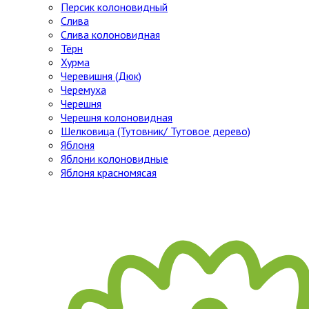
Персик колоновидный
Слива
Слива колоновидная
Тёрн
Хурма
Черевишня (Дюк)
Черемуха
Черешня
Черешня колоновидная
Шелковица (Тутовник/ Тутовое дерево)
Яблоня
Яблони колоновидные
Яблоня красномясая