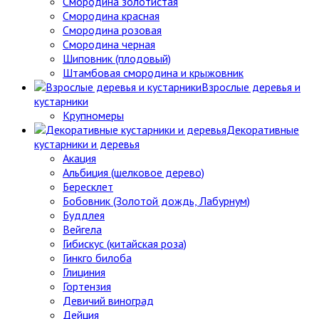
Смородина золотистая
Смородина красная
Смородина розовая
Смородина черная
Шиповник (плодовый)
Штамбовая смородина и крыжовник
Взрослые деревья и
кустарники
Крупномеры
Декоративные
кустарники и деревья
Акация
Альбиция (шелковое дерево)
Бересклет
Бобовник (Золотой дождь, Лабурнум)
Буддлея
Вейгела
Гибискус (китайская роза)
Гинкго билоба
Глициния
Гортензия
Девичий виноград
Дейция