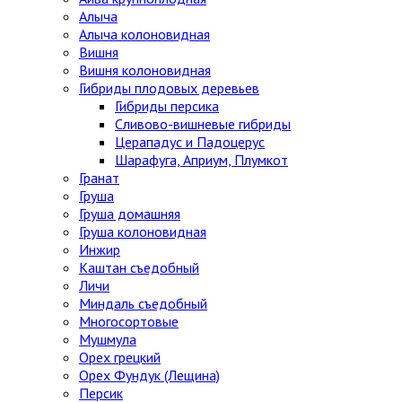
Алыча
Алыча колоновидная
Вишня
Вишня колоновидная
Гибриды плодовых деревьев
Гибриды персика
Сливово-вишневые гибриды
Церападус и Падоцерус
Шарафуга, Априум, Плумкот
Гранат
Груша
Груша домашняя
Груша колоновидная
Инжир
Каштан съедобный
Личи
Миндаль съедобный
Многосортовые
Мушмула
Орех грецкий
Орех Фундук (Лещина)
Персик