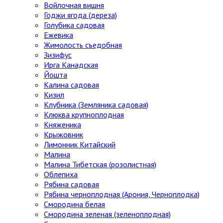
Войлочная вишня
Годжи ягода (дереза)
Голубика садовая
Ежевика
Жимолость съедобная
Зизифус
Ирга Канадская
Йошта
Калина садовая
Кизил
Клубника (Земляника садовая)
Клюква крупноплодная
Княженика
Крыжовник
Лимонник Китайский
Малина
Малина Тибетская (розолистная)
Облепиха
Рябина садовая
Рябина черноплодная (Арония, Черноплодка)
Смородина белая
Смородина зеленая (зеленоплодная)