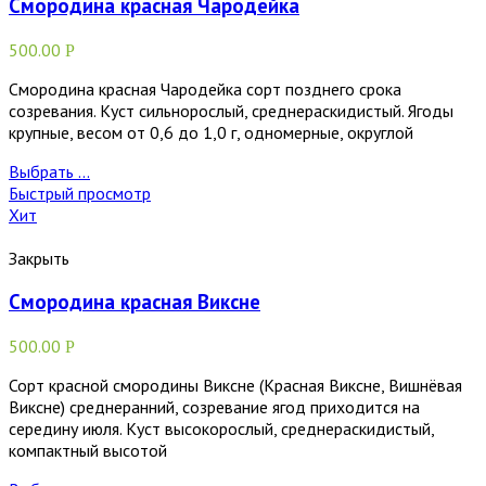
Смородина красная Чародейка
500.00
Р
Смородина красная Чародейка сорт позднего срока
созревания. Куст сильнорослый, среднераскидистый. Ягоды
крупные, весом от 0,6 до 1,0 г, одномерные, округлой
Выбрать ...
Быстрый просмотр
Хит
Закрыть
Смородина красная Виксне
500.00
Р
Сорт красной смородины Виксне (Красная Виксне, Вишнёвая
Виксне) среднеранний, созревание ягод приходится на
середину июля. Куст высокорослый, среднераскидистый,
компактный высотой