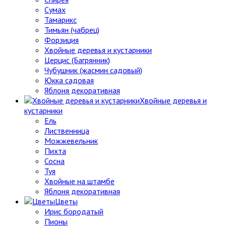
Сумах
Тамарикс
Тимьян (чабрец)
Форзиция
Хвойные деревья и кустарники
Церцис (Багрянник)
Чубушник (жасмин садовый)
Юкка садовая
Яблоня декоративная
Хвойные деревья и
кустарники
Ель
Лиственница
Можжевельник
Пихта
Сосна
Туя
Хвойные на штамбе
Яблоня декоративная
Цветы
Ирис бородатый
Пионы