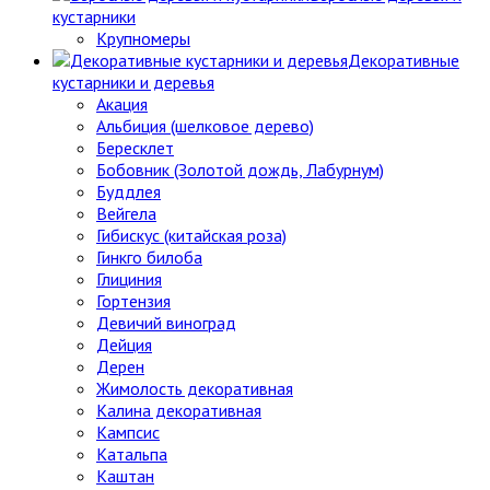
кустарники
Крупномеры
Декоративные
кустарники и деревья
Акация
Альбиция (шелковое дерево)
Бересклет
Бобовник (Золотой дождь, Лабурнум)
Буддлея
Вейгела
Гибискус (китайская роза)
Гинкго билоба
Глициния
Гортензия
Девичий виноград
Дейция
Дерен
Жимолость декоративная
Калина декоративная
Кампсис
Катальпа
Каштан