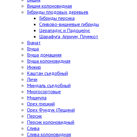
Вишня колоновидная
Гибриды плодовых деревьев
Гибриды персика
Сливово-вишневые гибриды
Церападус и Падоцерус
Шарафуга, Априум, Плумкот
Гранат
Груша
Груша домашняя
Груша колоновидная
Инжир
Каштан съедобный
Личи
Миндаль съедобный
Многосортовые
Мушмула
Орех грецкий
Орех Фундук (Лещина)
Персик
Персик колоновидный
Слива
Слива колоновидная