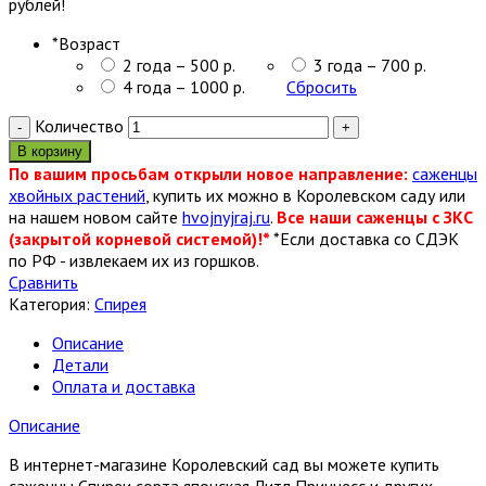
рублей!
*
Возраст
2 года – 500 р.
3 года – 700 р.
4 года – 1000 р.
Сбросить
Количество
В корзину
По вашим просьбам открыли новое направление:
саженцы
хвойных растений
, купить их можно в Королевском саду или
на нашем новом сайте
hvojnyjraj.ru
.
Все наши саженцы с ЗКС
(закрытой корневой системой)!*
*Если доставка со СДЭК
по РФ - извлекаем их из горшков.
Сравнить
Категория:
Спирея
Описание
Детали
Оплата и доставка
Описание
В интернет-магазине Королевский сад вы можете купить
саженцы Спиреи сорта японская Литл Принцесс и других