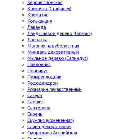
Керрия японская
Клекачка (Стафилея)
Клематис
Кольквиция
Лаванда
Ландышевое дерево (Галезия)
Лапчатка
Магония падуболистная
Миндаль декоративный
Мыльное дерево (Сапиндус)
Павловния
Понцирус
Пузыреплодник
Рододендрон
Розмарин лекарственный
Сакура
Самшит
Сантолина
Сирень
Скумпия (кожевенная)
Слива декоративная
Смородина Альпийская
Спирея