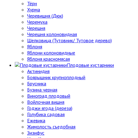
Тёрн
Хурма
Черевишня (Дюк)
Черемуха
Черешня
Черешня колоновидная
Шелковица (Тутовник/ Тутовое дерево)
Яблоня
Яблони колоновидные
Яблоня красномясая
Плодовые кустарники
Актинидия
Боярышник крупноплодный
Брусника
Бузина черная
Виноград плодовый
Войлочная вишня
Годжи ягода (дереза)
Голубика садовая
Ежевика
Жимолость съедобная
Зизифус