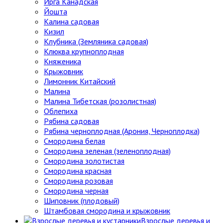
Ирга Канадская
Йошта
Калина садовая
Кизил
Клубника (Земляника садовая)
Клюква крупноплодная
Княженика
Крыжовник
Лимонник Китайский
Малина
Малина Тибетская (розолистная)
Облепиха
Рябина садовая
Рябина черноплодная (Арония, Черноплодка)
Смородина белая
Смородина зеленая (зеленоплодная)
Смородина золотистая
Смородина красная
Смородина розовая
Смородина черная
Шиповник (плодовый)
Штамбовая смородина и крыжовник
Взрослые деревья и