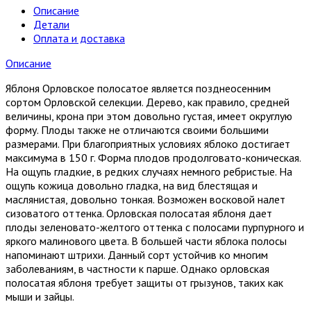
Описание
Детали
Оплата и доставка
Описание
Яблоня Орловское полосатое является позднеосенним
сортом Орловской селекции. Дерево, как правило, средней
величины, крона при этом довольно густая, имеет округлую
форму. Плоды также не отличаются своими большими
размерами. При благоприятных условиях яблоко достигает
максимума в 150 г. Форма плодов продолговато-коническая.
На ощупь гладкие, в редких случаях немного ребристые. На
ощупь кожица довольно гладка, на вид блестящая и
маслянистая, довольно тонкая. Возможен восковой налет
сизоватого оттенка. Орловская полосатая яблоня дает
плоды зеленовато-желтого оттенка с полосами пурпурного и
яркого малинового цвета. В большей части яблока полосы
напоминают штрихи. Данный сорт устойчив ко многим
заболеваниям, в частности к парше. Однако орловская
полосатая яблоня требует защиты от грызунов, таких как
мыши и зайцы.