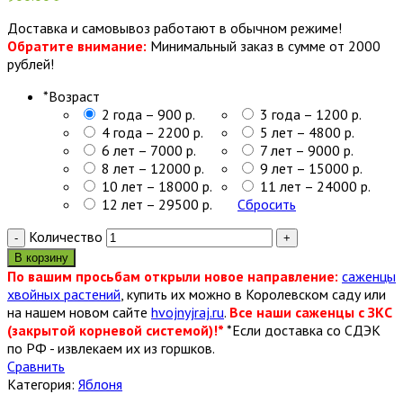
Доставка и самовывоз работают в обычном режиме!
Обратите внимание:
Минимальный заказ в сумме от 2000
рублей!
*
Возраст
2 года – 900 р.
3 года – 1200 р.
4 года – 2200 р.
5 лет – 4800 р.
6 лет – 7000 р.
7 лет – 9000 р.
8 лет – 12000 р.
9 лет – 15000 р.
10 лет – 18000 р.
11 лет – 24000 р.
12 лет – 29500 р.
Сбросить
Количество
В корзину
По вашим просьбам открыли новое направление:
саженцы
хвойных растений
, купить их можно в Королевском саду или
на нашем новом сайте
hvojnyjraj.ru
.
Все наши саженцы с ЗКС
(закрытой корневой системой)!*
*Если доставка со СДЭК
по РФ - извлекаем их из горшков.
Сравнить
Категория:
Яблоня