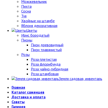
Можжевельник
Пихта
Сосна
Туя
Хвойные на штамбе
Яблоня декоративная
Цветы
Ирис бородатый
Пионы
Пион древовидный
Пион травянистый
Розы
Роза плетистая
Роза флорибунда
Роза чайно-гибридная
Роза штамбовая
Земля садовая, инвентарь
Главная
Каталог саженцев
Доставка и оплата
Советы
Галерея