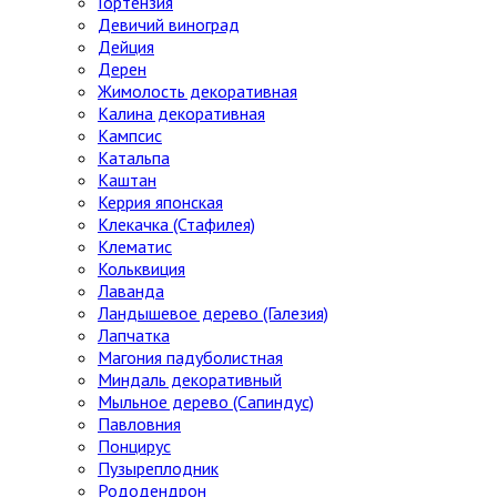
Гортензия
Девичий виноград
Дейция
Дерен
Жимолость декоративная
Калина декоративная
Кампсис
Катальпа
Каштан
Керрия японская
Клекачка (Стафилея)
Клематис
Кольквиция
Лаванда
Ландышевое дерево (Галезия)
Лапчатка
Магония падуболистная
Миндаль декоративный
Мыльное дерево (Сапиндус)
Павловния
Понцирус
Пузыреплодник
Рододендрон