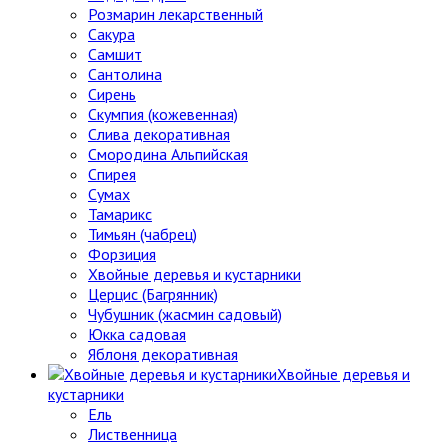
Розмарин лекарственный
Сакура
Самшит
Сантолина
Сирень
Скумпия (кожевенная)
Слива декоративная
Смородина Альпийская
Спирея
Сумах
Тамарикс
Тимьян (чабрец)
Форзиция
Хвойные деревья и кустарники
Церцис (Багрянник)
Чубушник (жасмин садовый)
Юкка садовая
Яблоня декоративная
Хвойные деревья и
кустарники
Ель
Лиственница