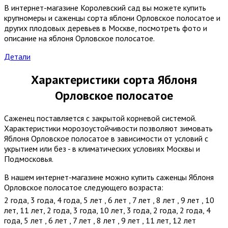
В интернет-магазине Королевский сад вы можете купить
крупномеры и саженцы сорта яблони Орловское полосатое и
других плодовых деревьев в Москве, посмотреть фото и
описание на яблоня Орловское полосатое.
Детали
Характеристики сорта Яблоня
Орловское полосатое
Саженец поставляется с закрытой корневой системой.
Характеристики морозоустойчивости позволяют зимовать
Яблоня Орловское полосатое в зависимости от условий с
укрытием или без - в климатических условиях Москвы и
Подмосковья.
В нашем интернет-магазине можно купить саженцы Яблоня
Орловское полосатое следующего возраста:
2 года
,
3 года
,
4 года
,
5 лет
,
6 лет
,
7 лет
,
8 лет
,
9 лет
,
10
лет
,
11 лет
,
2 года
,
3 года
,
10 лет
,
3 года
,
2 года
,
2 года
,
4
года
,
5 лет
,
6 лет
,
7 лет
,
8 лет
,
9 лет
,
11 лет
,
12 лет