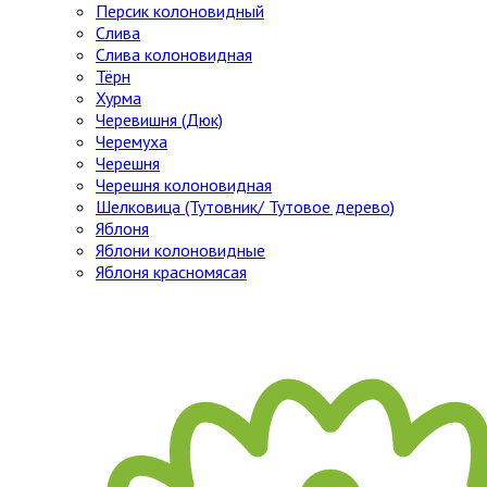
Персик колоновидный
Слива
Слива колоновидная
Тёрн
Хурма
Черевишня (Дюк)
Черемуха
Черешня
Черешня колоновидная
Шелковица (Тутовник/ Тутовое дерево)
Яблоня
Яблони колоновидные
Яблоня красномясая