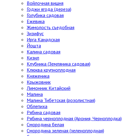
Войлочная вишня
Годжи ягода (дереза)
Голубика садовая
Ежевика
Жимолость съедобная
Зизифус
Ирга Канадская
Йошта
Калина садовая
Кизил
Клубника (Земляника садовая)
Клюква крупноплодная
Княженика
Крыжовник
Лимонник Китайский
Малина
Малина Тибетская (розолистная)
Облепиха
Рябина садовая
Рябина черноплодная (Арония, Черноплодка)
Смородина белая
Смородина зеленая (зеленоплодная)