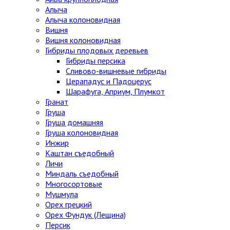
Алыча
Алыча колоновидная
Вишня
Вишня колоновидная
Гибриды плодовых деревьев
Гибриды персика
Сливово-вишневые гибриды
Церападус и Падоцерус
Шарафуга, Априум, Плумкот
Гранат
Груша
Груша домашняя
Груша колоновидная
Инжир
Каштан съедобный
Личи
Миндаль съедобный
Многосортовые
Мушмула
Орех грецкий
Орех Фундук (Лещина)
Персик