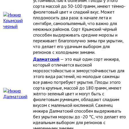
устойчивостью к болезням. Плоды у этого
сорта массой до 30-100 грамм, имеют тёмно-
фиолетовый цвет и сладкий вкус. Может
плодоносить два раза: в начале лета и
сентябре, самоопыляемый, что важно для
неюжных районов. Сорт Крымский чёрный
способен выдерживать средние морозы и
переживает благополучно зимы при укрытии,
что делает его удачным выбором для
регионов с холодными зимами.
Далматский
— это ещё один сорт инжира,
который отличается высокой
морозостойкостью и зимоустойчивостью для
этого вида растений, но молодые саженцы
все равно потребуют укрытия. Плоды этого
сорта крупные, массой до 180 грамм, имеют
жёлто-зеленый цвет и могут быть с
фиолетовым румянцем, обладают сладким
вкусом с маленькой кислинкой. Саженец
инжира Далматский способен выдерживать
без укрытия морозы до -20 °C, что делает его
идеальным выбором для регионов с
умеренными зимами.