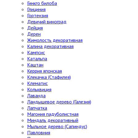
Гинкго билоба
Глициния
Гортензия
Девичий виноград
Дейция
Дерен
Жимолость декоративная
Калина декоративная
Кампсис
Катальпа
Каштан
Керрия японская
Клекачка (Стафилея)
Клематис
Кольквиция
Лаванда
Ландышевое дерево (Галезия)
Лапчатка
Магония падуболистная
Миндаль декоративный
Мыльное дерево (Сапиндус)
Павловния