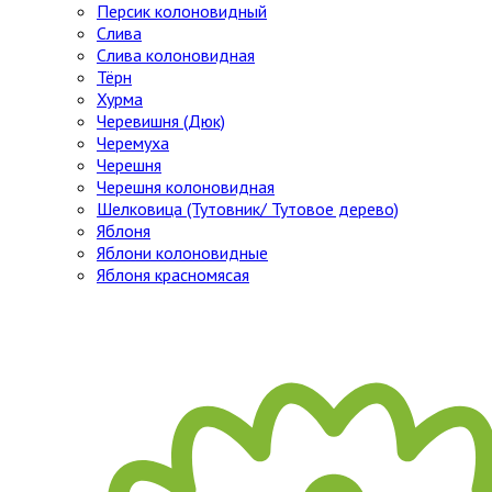
Персик колоновидный
Слива
Слива колоновидная
Тёрн
Хурма
Черевишня (Дюк)
Черемуха
Черешня
Черешня колоновидная
Шелковица (Тутовник/ Тутовое дерево)
Яблоня
Яблони колоновидные
Яблоня красномясая