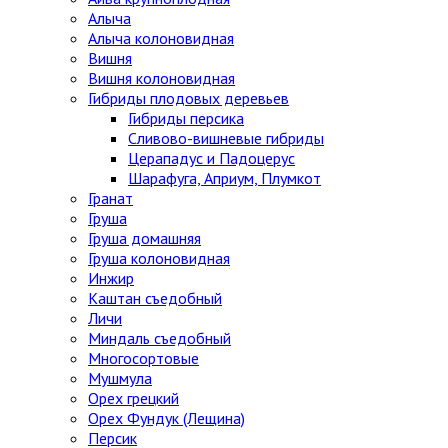
Алыча
Алыча колоновидная
Вишня
Вишня колоновидная
Гибриды плодовых деревьев
Гибриды персика
Сливово-вишневые гибриды
Церападус и Падоцерус
Шарафуга, Априум, Плумкот
Гранат
Груша
Груша домашняя
Груша колоновидная
Инжир
Каштан съедобный
Личи
Миндаль съедобный
Многосортовые
Мушмула
Орех грецкий
Орех Фундук (Лещина)
Персик