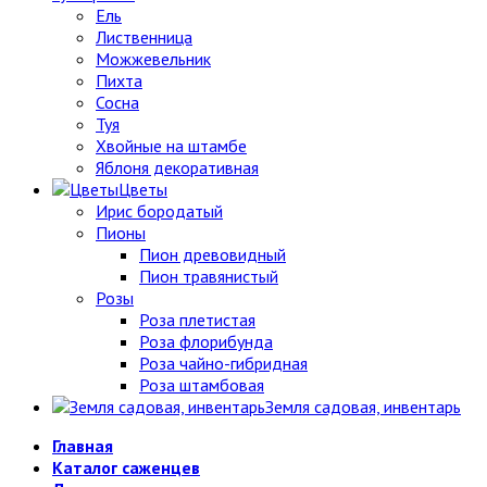
Ель
Лиственница
Можжевельник
Пихта
Сосна
Туя
Хвойные на штамбе
Яблоня декоративная
Цветы
Ирис бородатый
Пионы
Пион древовидный
Пион травянистый
Розы
Роза плетистая
Роза флорибунда
Роза чайно-гибридная
Роза штамбовая
Земля садовая, инвентарь
Главная
Каталог саженцев