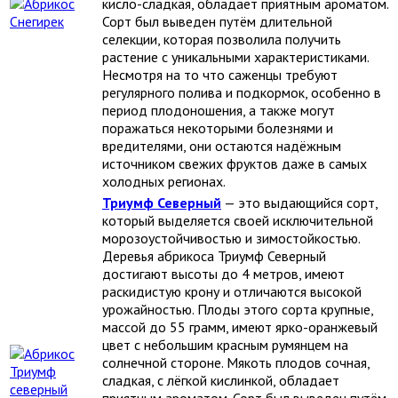
кисло-сладкая, обладает приятным ароматом.
Сорт был выведен путём длительной
селекции, которая позволила получить
растение с уникальными характеристиками.
Несмотря на то что саженцы требуют
регулярного полива и подкормок, особенно в
период плодоношения, а также могут
поражаться некоторыми болезнями и
вредителями, они остаются надёжным
источником свежих фруктов даже в самых
холодных регионах.
Триумф Северный
— это выдающийся сорт,
который выделяется своей исключительной
морозоустойчивостью и зимостойкостью.
Деревья абрикоса Триумф Северный
достигают высоты до 4 метров, имеют
раскидистую крону и отличаются высокой
урожайностью. Плоды этого сорта крупные,
массой до 55 грамм, имеют ярко-оранжевый
цвет с небольшим красным румянцем на
солнечной стороне. Мякоть плодов сочная,
сладкая, с лёгкой кислинкой, обладает
приятным ароматом. Сорт был выведен путём