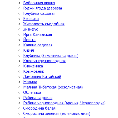
Войлочная вишня
Годжи ягода (дереза)
Голубика садовая
Ежевика
Жимолость съедобная
Зизифус
Ирга Канадская
Йошта
Калина садовая
Кизил
Клубника (Земляника садовая)
Клюква крупноплодная
Княженика
Крыжовник
Лимонник Китайский
Малина
Малина Тибетская (розолистная)
Облепиха
Рябина садовая
Рябина черноплодная (Арония, Черноплодка)
Смородина белая
Смородина зеленая (зеленоплодная)