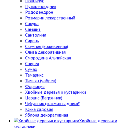
Понцирус
Пузыреплодник
Рододендрон
Розмарин лекарственный
Сакура
Самшит
Сантолина
Сирень
Скумпия (кожевенная)
Слива декоративная
Смородина Альпийская
Спирея
Сумах
Тамарикс
Тимьян (чабрец)
Форзиция
Хвойные деревья и кустарники
Церцис (Багрянник)
Чубушник (жасмин садовый)
Юкка садовая
Яблоня декоративная
Хвойные деревья и
кустарники