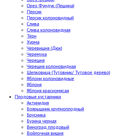
Орех Фундук (Лещина)
Персик
Персик колоновидный
Слива
Слива колоновидная
Тёрн
Хурма
Черевишня (Дюк)
Черемуха
Черешня
Черешня колоновидная
Шелковица (Тутовник/ Тутовое дерево)
Яблони колоновидные
Яблоня
Яблоня красномясая
Плодовые кустарники
Актинидия
Боярышник крупноплодный
Брусника
Бузина черная
Виноград плодовый
Войлочная вишня