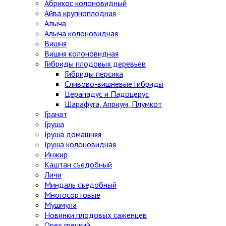
Абрикос колоновидный
Айва крупноплодная
Алыча
Алыча колоновидная
Вишня
Вишня колоновидная
Гибриды плодовых деревьев
Гибриды персика
Сливово-вишневые гибриды
Церападус и Падоцерус
Шарафуга, Априум, Плумкот
Гранат
Груша
Груша домашняя
Груша колоновидная
Инжир
Каштан съедобный
Личи
Миндаль съедобный
Многосортовые
Мушмула
Новинки плодовых саженцев
Орех грецкий