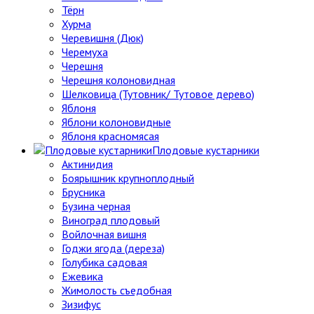
Тёрн
Хурма
Черевишня (Дюк)
Черемуха
Черешня
Черешня колоновидная
Шелковица (Тутовник/ Тутовое дерево)
Яблоня
Яблони колоновидные
Яблоня красномясая
Плодовые кустарники
Актинидия
Боярышник крупноплодный
Брусника
Бузина черная
Виноград плодовый
Войлочная вишня
Годжи ягода (дереза)
Голубика садовая
Ежевика
Жимолость съедобная
Зизифус