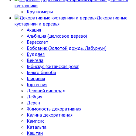
кустарники
Крупномеры
Декоративные
кустарники и деревья
Акация
Альбиция (шелковое дерево)
Бересклет
Бобовник (Золотой дождь, Лабурнум)
Буддлея
Вейгела
Гибискус (китайская роза)
Гинкго билоба
Глициния
Гортензия
Девичий виноград
Дейция
Дерен
Жимолость декоративная
Калина декоративная
Кампсис
Катальпа
Каштан