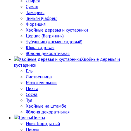
Спирея
Сумах
Тамарикс
Тимьян (чабрец)
Форзиция
Хвойные деревья и кустарники
Церцис (Багрянник)
Чубушник (жасмин садовый)
Юкка садовая
Яблоня декоративная
Хвойные деревья и
кустарники
Ель
Лиственница
Можжевельник
Пихта
Сосна
Туя
Хвойные на штамбе
Яблоня декоративная
Цветы
Ирис бородатый
Пионы