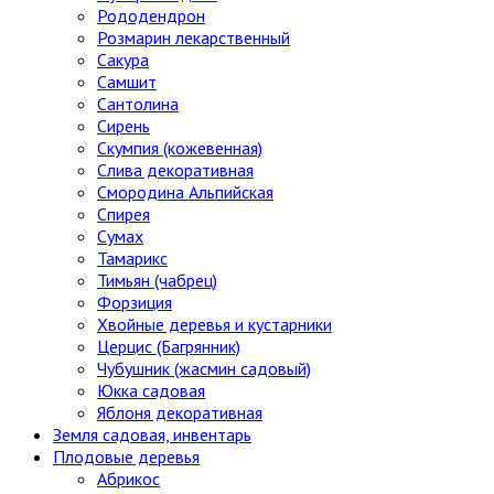
Рододендрон
Розмарин лекарственный
Сакура
Самшит
Сантолина
Сирень
Скумпия (кожевенная)
Слива декоративная
Смородина Альпийская
Спирея
Сумах
Тамарикс
Тимьян (чабрец)
Форзиция
Хвойные деревья и кустарники
Церцис (Багрянник)
Чубушник (жасмин садовый)
Юкка садовая
Яблоня декоративная
Земля садовая, инвентарь
Плодовые деревья
Абрикос