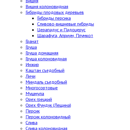
Вишня
Вишня колоновидная
Гибриды плодовых деревьев
Гибриды персика
Сливово-вишневые гибриды
Церападус и Падоцерус
Шарафуга, Априум, Плумкот
Гранат
Груша
Груша домашняя
Груша колоновидная
Инжир
Каштан съедобный
Личи
Миндаль съедобный
Многосортовые
Мушмула
Орех грецкий
Орех Фундук (Лещина)
Персик
Персик колоновидный
Слива
Слива колоновидная