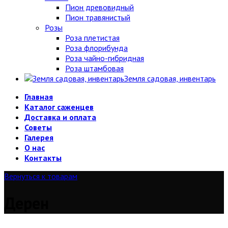
Пион древовидный
Пион травянистый
Розы
Роза плетистая
Роза флорибунда
Роза чайно-гибридная
Роза штамбовая
Земля садовая, инвентарь
Главная
Каталог саженцев
Доставка и оплата
Советы
Галерея
О нас
Контакты
Вернуться к товарам
Дерен