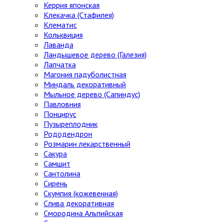
Керрия японская
Клекачка (Стафилея)
Клематис
Кольквиция
Лаванда
Ландышевое дерево (Галезия)
Лапчатка
Магония падуболистная
Миндаль декоративный
Мыльное дерево (Сапиндус)
Павловния
Понцирус
Пузыреплодник
Рододендрон
Розмарин лекарственный
Сакура
Самшит
Сантолина
Сирень
Скумпия (кожевенная)
Слива декоративная
Смородина Альпийская