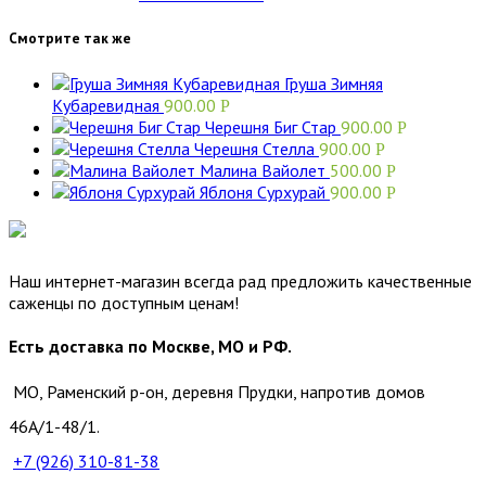
Смотрите так же
Груша Зимняя
Кубаревидная
900.00
Р
Черешня Биг Стар
900.00
Р
Черешня Стелла
900.00
Р
Малина Вайолет
500.00
Р
Яблоня Сурхурай
900.00
Р
Наш интернет-магазин всегда рад предложить качественные
саженцы по доступным ценам!
Есть доставка по Москве, МО и РФ.
МО, Раменский р-он, деревня Прудки, напротив домов
46А/1-48/1.
+7 (926)
310-81-38