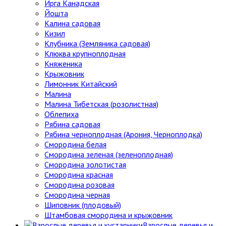
Ирга Канадская
Йошта
Калина садовая
Кизил
Клубника (Земляника садовая)
Клюква крупноплодная
Княженика
Крыжовник
Лимонник Китайский
Малина
Малина Тибетская (розолистная)
Облепиха
Рябина садовая
Рябина черноплодная (Арония, Черноплодка)
Смородина белая
Смородина зеленая (зеленоплодная)
Смородина золотистая
Смородина красная
Смородина розовая
Смородина черная
Шиповник (плодовый)
Штамбовая смородина и крыжовник
Взрослые деревья и