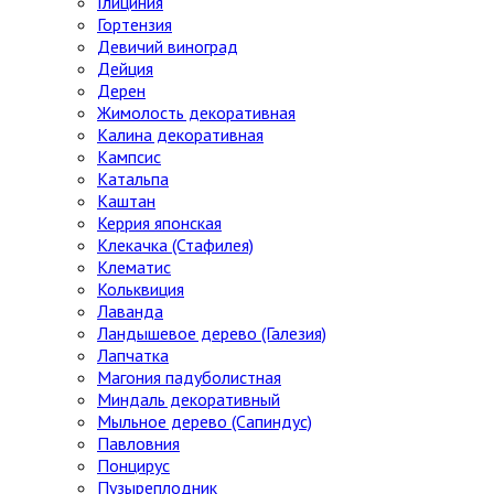
Глициния
Гортензия
Девичий виноград
Дейция
Дерен
Жимолость декоративная
Калина декоративная
Кампсис
Катальпа
Каштан
Керрия японская
Клекачка (Стафилея)
Клематис
Кольквиция
Лаванда
Ландышевое дерево (Галезия)
Лапчатка
Магония падуболистная
Миндаль декоративный
Мыльное дерево (Сапиндус)
Павловния
Понцирус
Пузыреплодник