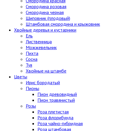
Смородина красная
Смородина розовая
Смородина черная
Шиповник (плодовый)
Штамбовая смородина и крыжовник
Хвойные деревья и кустарники
Ель
Лиственница
Можжевельник
Пихта
Сосна
Туя
Хвойные на штамбе
Цветы
Ирис бородатый
Пионы
Пион древовидный
Пион травянистый
Розы
Роза плетистая
Роза флорибунда
Роза чайно-гибридная
Роза штамбовая