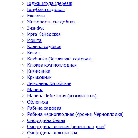
Годжи ягода (дереза)
Голубика садовая
Ежевика
Жимолость съедобная
Зизифус
Ирга Канадская
Йошта
Калина садовая
Кизил
Клубника (Земляника садовая)
Клюква крупноплодная
Княженика
Крыжовник
Лимонник Китайский
Малина
Малина Тибетская (розолистная)
Облепиха
Рябина садовая
Рябина черноплодная (Арония, Черноплодка)
Смородина белая
Смородина зеленая (зеленоплодная)
Смородина золотистая