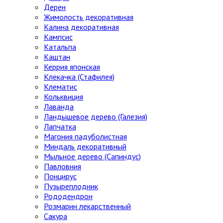
Дерен
Жимолость декоративная
Калина декоративная
Кампсис
Катальпа
Каштан
Керрия японская
Клекачка (Стафилея)
Клематис
Кольквиция
Лаванда
Ландышевое дерево (Галезия)
Лапчатка
Магония падуболистная
Миндаль декоративный
Мыльное дерево (Сапиндус)
Павловния
Понцирус
Пузыреплодник
Рододендрон
Розмарин лекарственный
Сакура