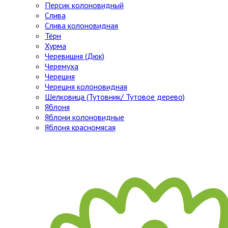
Персик колоновидный
Слива
Слива колоновидная
Тёрн
Хурма
Черевишня (Дюк)
Черемуха
Черешня
Черешня колоновидная
Шелковица (Тутовник/ Тутовое дерево)
Яблоня
Яблони колоновидные
Яблоня красномясая