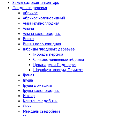
Земля садовая, инвентарь
Плодовые деревья
Абрикос
Абрикос колоновидный
Айва крупноплодная
Алыча
Алыча колоновидная
Вишня
Вишня колоновидная
Гибриды плодовых деревьев
Гибриды персика
Сливово-вишневые гибриды
Церападус и Падоцерус
Шарафуга, Априум, Плумкот
Гранат
Груша
Груша домашняя
Груша колоновидная
Инжир
Каштан съедобный
Личи
Миндаль съедобный