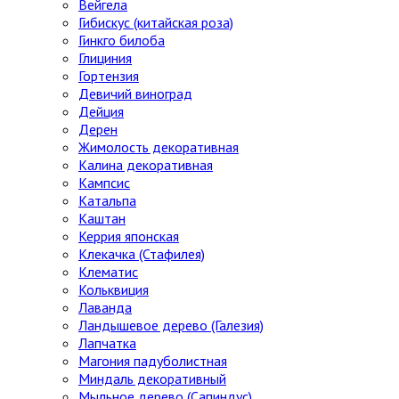
Вейгела
Гибискус (китайская роза)
Гинкго билоба
Глициния
Гортензия
Девичий виноград
Дейция
Дерен
Жимолость декоративная
Калина декоративная
Кампсис
Катальпа
Каштан
Керрия японская
Клекачка (Стафилея)
Клематис
Кольквиция
Лаванда
Ландышевое дерево (Галезия)
Лапчатка
Магония падуболистная
Миндаль декоративный
Мыльное дерево (Сапиндус)