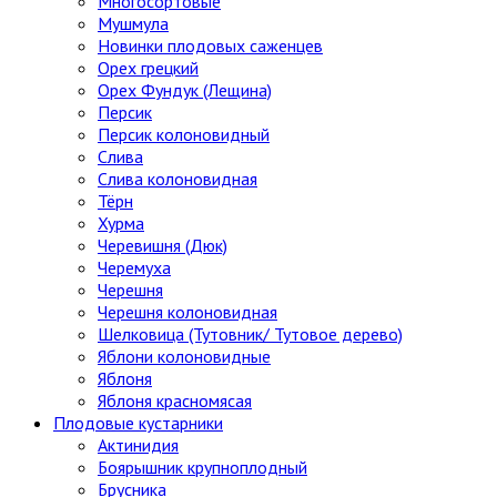
Многосортовые
Мушмула
Новинки плодовых саженцев
Орех грецкий
Орех Фундук (Лещина)
Персик
Персик колоновидный
Слива
Слива колоновидная
Тёрн
Хурма
Черевишня (Дюк)
Черемуха
Черешня
Черешня колоновидная
Шелковица (Тутовник/ Тутовое дерево)
Яблони колоновидные
Яблоня
Яблоня красномясая
Плодовые кустарники
Актинидия
Боярышник крупноплодный
Брусника