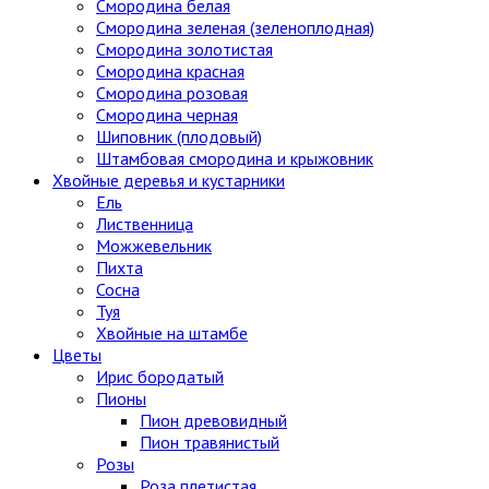
Смородина белая
Смородина зеленая (зеленоплодная)
Смородина золотистая
Смородина красная
Смородина розовая
Смородина черная
Шиповник (плодовый)
Штамбовая смородина и крыжовник
Хвойные деревья и кустарники
Ель
Лиственница
Можжевельник
Пихта
Сосна
Туя
Хвойные на штамбе
Цветы
Ирис бородатый
Пионы
Пион древовидный
Пион травянистый
Розы
Роза плетистая