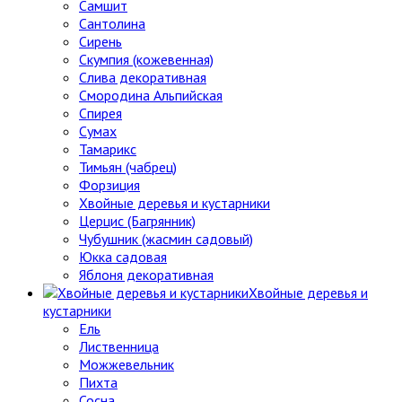
Самшит
Сантолина
Сирень
Скумпия (кожевенная)
Слива декоративная
Смородина Альпийская
Спирея
Сумах
Тамарикс
Тимьян (чабрец)
Форзиция
Хвойные деревья и кустарники
Церцис (Багрянник)
Чубушник (жасмин садовый)
Юкка садовая
Яблоня декоративная
Хвойные деревья и
кустарники
Ель
Лиственница
Можжевельник
Пихта
Сосна