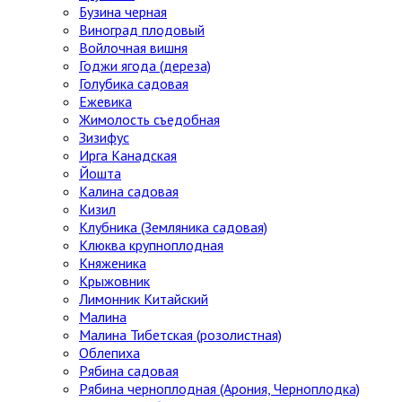
Бузина черная
Виноград плодовый
Войлочная вишня
Годжи ягода (дереза)
Голубика садовая
Ежевика
Жимолость съедобная
Зизифус
Ирга Канадская
Йошта
Калина садовая
Кизил
Клубника (Земляника садовая)
Клюква крупноплодная
Княженика
Крыжовник
Лимонник Китайский
Малина
Малина Тибетская (розолистная)
Облепиха
Рябина садовая
Рябина черноплодная (Арония, Черноплодка)