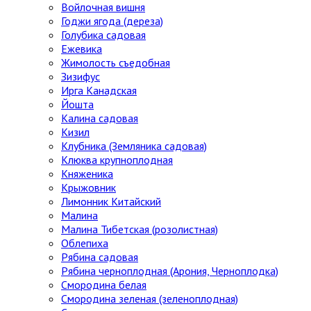
Войлочная вишня
Годжи ягода (дереза)
Голубика садовая
Ежевика
Жимолость съедобная
Зизифус
Ирга Канадская
Йошта
Калина садовая
Кизил
Клубника (Земляника садовая)
Клюква крупноплодная
Княженика
Крыжовник
Лимонник Китайский
Малина
Малина Тибетская (розолистная)
Облепиха
Рябина садовая
Рябина черноплодная (Арония, Черноплодка)
Смородина белая
Смородина зеленая (зеленоплодная)