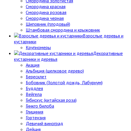
Смородина золотистая
Смородина красная
Смородина розовая
Смородина черная
Шиповник (плодовый)
Штамбовая смородина и крыжовник
Взрослые деревья и
кустарники
Крупномеры
Декоративные
кустарники и деревья
Акация
Альбиция (шелковое дерево)
Бересклет
Бобовник (Золотой дождь, Лабурнум)
Буддлея
Вейгела
Гибискус (китайская роза)
Гинкго билоба
Глициния
Гортензия
Девичий виноград
Дейция