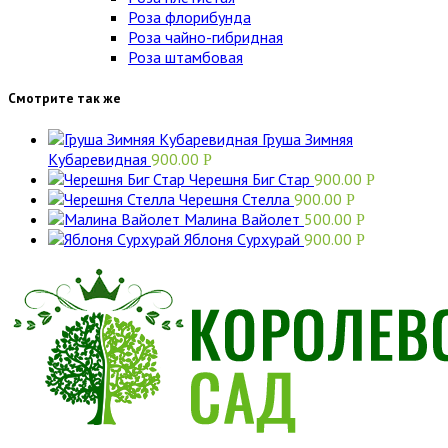
Роза флорибунда
Роза чайно-гибридная
Роза штамбовая
Смотрите так же
Груша Зимняя
Кубаревидная
900.00
Р
Черешня Биг Стар
900.00
Р
Черешня Стелла
900.00
Р
Малина Вайолет
500.00
Р
Яблоня Сурхурай
900.00
Р