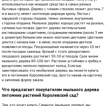
использоваться как моющее средство в самых разных
бытовых сферах. Дерево с тонким стволом, может достичь 7
м в высоту, имеет зонтичную широкую крону. Листья с
наружной стороны гладкие, темно-зеленые, внутренняя
сторона опушена. Мыльное дерево хорошо растет на рыхлых,
суглинистых почвах. Цветет дерево метельчатыми
кистевидными соцветиями, созданными мелкими (около 3 мм
в диаметре) белыми или нежно-желтыми цветками. Цветение
длится с начала мая – в июне, после опадания цветков
появляются плоды. Плодоношение начинается через 10 лет
после посадки саженца. Урожай с этого декоративно-
плодового дерева достигает 30-50 кг плодов. Срок жизни
мыльного дерева 80-100 лет. Растение устойчиво к грибку и
вредителям, неплохо переносит холод. Если вас
заинтересовало это необычное дерево, вы можете купить
его в питомнике Королевский сад, просто нажав на карточку
и заполнив форму заказа.
Что предлагает покупателям мыльного дерева
питомник растений Королевский сад?
Тем, кто хочет купить Сапиндус (мыльное дерево), мы