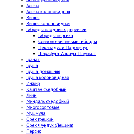
Алыча
Алыча колоновидная
Вишня
Вишня колоновидная
Гибриды плодовых деревьев
Гибриды персика
Сливово-вишневые гибриды
Церападус и Падоцерус
Шарафуга, Априум, Плумкот
Гранат
Груша
Груша домашняя
Груша колоновидная
Инжир
Каштан съедобный
Личи
Миндаль съедобный
Многосортовые
Мушмула
Орех грецкий
Орех Фундук (Лещина)
Персик