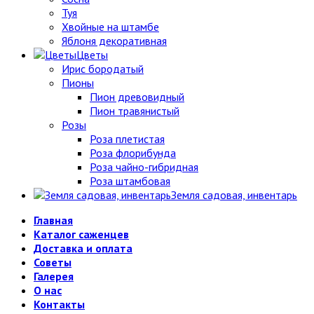
Туя
Хвойные на штамбе
Яблоня декоративная
Цветы
Ирис бородатый
Пионы
Пион древовидный
Пион травянистый
Розы
Роза плетистая
Роза флорибунда
Роза чайно-гибридная
Роза штамбовая
Земля садовая, инвентарь
Главная
Каталог саженцев
Доставка и оплата
Советы
Галерея
О нас
Контакты