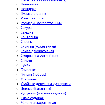
Павловния
Понцирус
Пузыреплодник
Рододендрон
Розмарин лекарственный
Сакура
Самшит
Сантолина
Сирень
Скумпия (кожевенная)
Слива декоративная
Смородина Альпийская
Спирея
Сумах
Тамарикс
Тимьян (чабрец)
Форзиция
Хвойные деревья и кустарники
Церцис (Багрянник)
Чубушник (жасмин садовый)
Юкка садовая
Яблоня декоративная