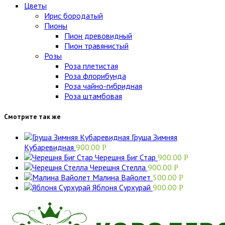
Цветы
Ирис бородатый
Пионы
Пион древовидный
Пион травянистый
Розы
Роза плетистая
Роза флорибунда
Роза чайно-гибридная
Роза штамбовая
Смотрите так же
Груша Зимняя
Кубаревидная
900.00
Р
Черешня Биг Стар
900.00
Р
Черешня Стелла
900.00
Р
Малина Вайолет
500.00
Р
Яблоня Сурхурай
900.00
Р