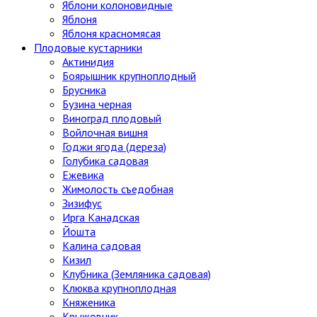
Яблони колоновидные
Яблоня
Яблоня красномясая
Плодовые кустарники
Актинидия
Боярышник крупноплодный
Брусника
Бузина черная
Виноград плодовый
Войлочная вишня
Годжи ягода (дереза)
Голубика садовая
Ежевика
Жимолость съедобная
Зизифус
Ирга Канадская
Йошта
Калина садовая
Кизил
Клубника (Земляника садовая)
Клюква крупноплодная
Княженика
Крыжовник