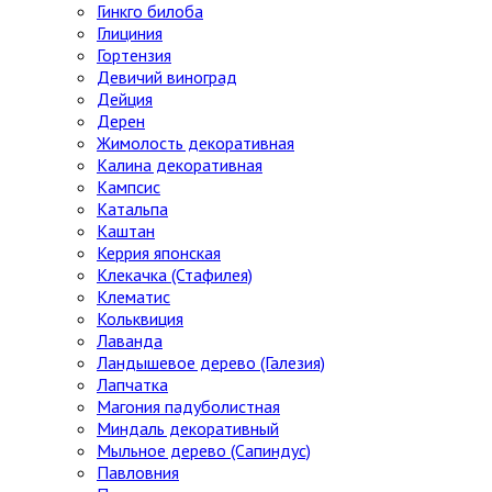
Гинкго билоба
Глициния
Гортензия
Девичий виноград
Дейция
Дерен
Жимолость декоративная
Калина декоративная
Кампсис
Катальпа
Каштан
Керрия японская
Клекачка (Стафилея)
Клематис
Кольквиция
Лаванда
Ландышевое дерево (Галезия)
Лапчатка
Магония падуболистная
Миндаль декоративный
Мыльное дерево (Сапиндус)
Павловния