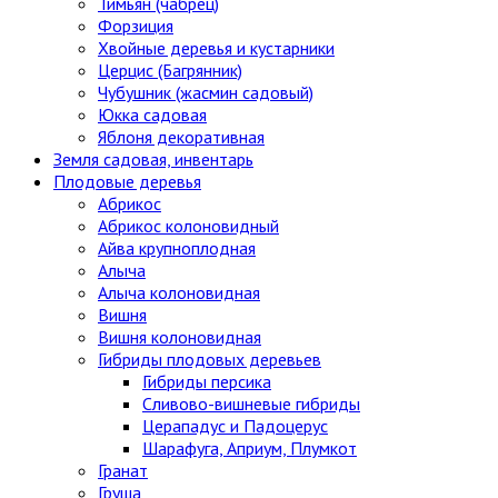
Тимьян (чабрец)
Форзиция
Хвойные деревья и кустарники
Церцис (Багрянник)
Чубушник (жасмин садовый)
Юкка садовая
Яблоня декоративная
Земля садовая, инвентарь
Плодовые деревья
Абрикос
Абрикос колоновидный
Айва крупноплодная
Алыча
Алыча колоновидная
Вишня
Вишня колоновидная
Гибриды плодовых деревьев
Гибриды персика
Сливово-вишневые гибриды
Церападус и Падоцерус
Шарафуга, Априум, Плумкот
Гранат
Груша