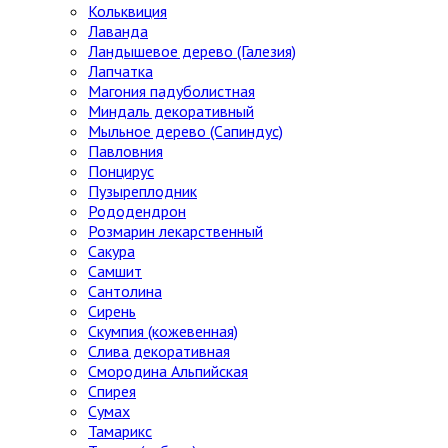
Кольквиция
Лаванда
Ландышевое дерево (Галезия)
Лапчатка
Магония падуболистная
Миндаль декоративный
Мыльное дерево (Сапиндус)
Павловния
Понцирус
Пузыреплодник
Рододендрон
Розмарин лекарственный
Сакура
Самшит
Сантолина
Сирень
Скумпия (кожевенная)
Слива декоративная
Смородина Альпийская
Спирея
Сумах
Тамарикс