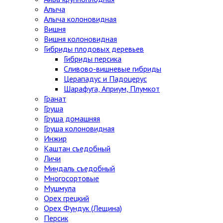
Алыча
Алыча колоновидная
Вишня
Вишня колоновидная
Гибриды плодовых деревьев
Гибриды персика
Сливово-вишневые гибриды
Церападус и Падоцерус
Шарафуга, Априум, Плумкот
Гранат
Груша
Груша домашняя
Груша колоновидная
Инжир
Каштан съедобный
Личи
Миндаль съедобный
Многосортовые
Мушмула
Орех грецкий
Орех Фундук (Лещина)
Персик