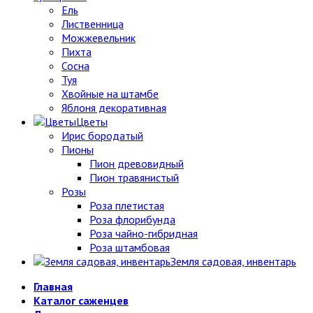
Ель
Лиственница
Можжевельник
Пихта
Сосна
Туя
Хвойные на штамбе
Яблоня декоративная
Цветы
Ирис бородатый
Пионы
Пион древовидный
Пион травянистый
Розы
Роза плетистая
Роза флорибунда
Роза чайно-гибридная
Роза штамбовая
Земля садовая, инвентарь
Главная
Каталог саженцев