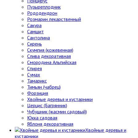
Понцирус
Пузыреплодник
Рододендрон
Розмарин лекарственный
Сакура
Самшит
Сантолина
Сирень
Скумпия (кожевенная)
Слива декоративная
Смородина Альпийская
Спирея
Сумах
Тамарикс
Тимьян (чабрец)
Форзиция
Хвойные деревья и кустарники
Церцис (Багрянник)
Чубушник (жасмин садовый)
Юкка садовая
Яблоня декоративная
Хвойные деревья и
кустарники