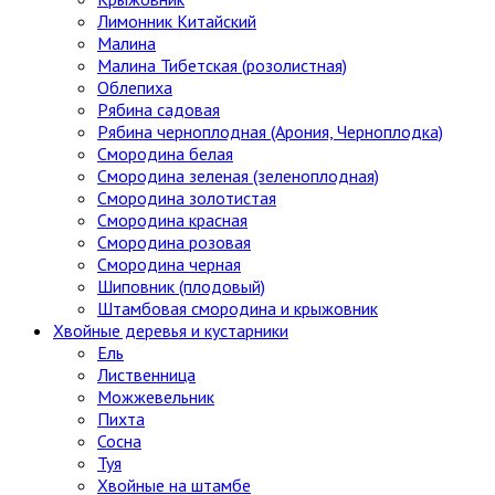
Лимонник Китайский
Малина
Малина Тибетская (розолистная)
Облепиха
Рябина садовая
Рябина черноплодная (Арония, Черноплодка)
Смородина белая
Смородина зеленая (зеленоплодная)
Смородина золотистая
Смородина красная
Смородина розовая
Смородина черная
Шиповник (плодовый)
Штамбовая смородина и крыжовник
Хвойные деревья и кустарники
Ель
Лиственница
Можжевельник
Пихта
Сосна
Туя
Хвойные на штамбе