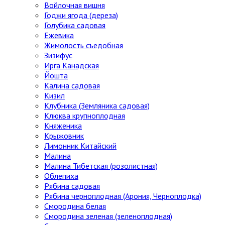
Войлочная вишня
Годжи ягода (дереза)
Голубика садовая
Ежевика
Жимолость съедобная
Зизифус
Ирга Канадская
Йошта
Калина садовая
Кизил
Клубника (Земляника садовая)
Клюква крупноплодная
Княженика
Крыжовник
Лимонник Китайский
Малина
Малина Тибетская (розолистная)
Облепиха
Рябина садовая
Рябина черноплодная (Арония, Черноплодка)
Смородина белая
Смородина зеленая (зеленоплодная)