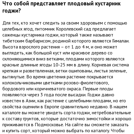
Что собой представляет плодовый кустарник
годжи?
Для тех, кто хочет следить за своим здоровьем с помощью
целебных ягод, питомник Королевский сад предлагает
саженцы кустарника годжи, который также называют
тибетским барбарисом, родиной которого являются Гималаи.
Высота взрослого растения – от 1 до 4 м, и оно может
выглядеть, как большой куст или красивое дерево со
склоняющимися вниз ветками, плодами которого являются
красные длинные ягоды 10-25 мм в длину. Корневая система
крепкая и разветвленная, ветки ошипованы, листья зеленые,
вытянутые. Во время цветения растение покрывается
колокольчиковыми цветками розово-фиолетового,
бордового или коричневатого окраса. Первые плоды
появляются через 3 года после высадки. Годжи давно
известен в Азии, как растение с целебными плодами, но его
свойства оценили в Европе сравнительно недавно. В нашем
каталоге вы можете увидеть сорта годжи, нетребовательные
к составу грунтов, которые достаточно зимостойки и хорошо
приживаются в Подмосковье. На сайте вы сможете заказать
и купить сорт, который можно выбрать по каталогу. Чтобы