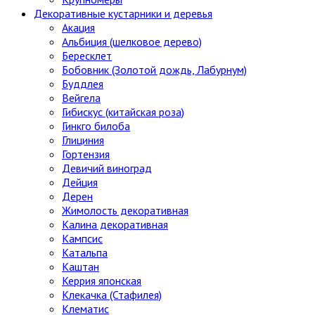
Декоративные кустарники и деревья
Акация
Альбиция (шелковое дерево)
Бересклет
Бобовник (Золотой дождь, Лабурнум)
Буддлея
Вейгела
Гибискус (китайская роза)
Гинкго билоба
Глициния
Гортензия
Девичий виноград
Дейция
Дерен
Жимолость декоративная
Калина декоративная
Кампсис
Катальпа
Каштан
Керрия японская
Клекачка (Стафилея)
Клематис