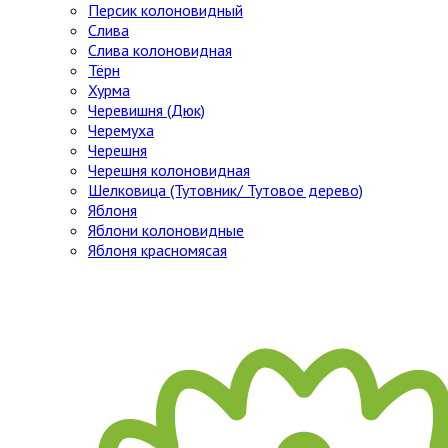
Персик колоновидный
Слива
Слива колоновидная
Тёрн
Хурма
Черевишня (Дюк)
Черемуха
Черешня
Черешня колоновидная
Шелковица (Тутовник/ Тутовое дерево)
Яблоня
Яблони колоновидные
Яблоня красномясая