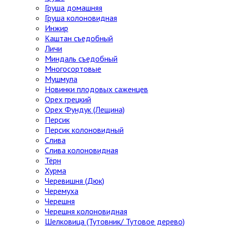
Груша домашняя
Груша колоновидная
Инжир
Каштан съедобный
Личи
Миндаль съедобный
Многосортовые
Мушмула
Новинки плодовых саженцев
Орех грецкий
Орех Фундук (Лещина)
Персик
Персик колоновидный
Слива
Слива колоновидная
Тёрн
Хурма
Черевишня (Дюк)
Черемуха
Черешня
Черешня колоновидная
Шелковица (Тутовник/ Тутовое дерево)