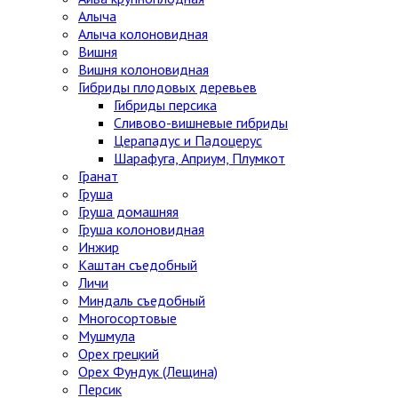
Алыча
Алыча колоновидная
Вишня
Вишня колоновидная
Гибриды плодовых деревьев
Гибриды персика
Сливово-вишневые гибриды
Церападус и Падоцерус
Шарафуга, Априум, Плумкот
Гранат
Груша
Груша домашняя
Груша колоновидная
Инжир
Каштан съедобный
Личи
Миндаль съедобный
Многосортовые
Мушмула
Орех грецкий
Орех Фундук (Лещина)
Персик