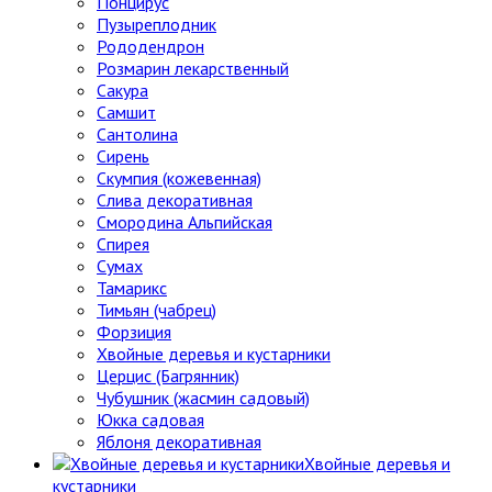
Понцирус
Пузыреплодник
Рододендрон
Розмарин лекарственный
Сакура
Самшит
Сантолина
Сирень
Скумпия (кожевенная)
Слива декоративная
Смородина Альпийская
Спирея
Сумах
Тамарикс
Тимьян (чабрец)
Форзиция
Хвойные деревья и кустарники
Церцис (Багрянник)
Чубушник (жасмин садовый)
Юкка садовая
Яблоня декоративная
Хвойные деревья и
кустарники