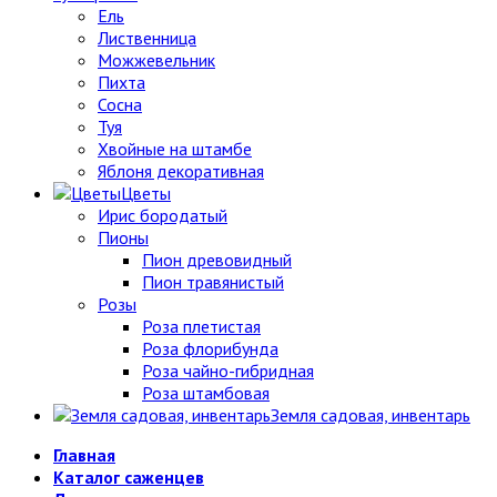
Ель
Лиственница
Можжевельник
Пихта
Сосна
Туя
Хвойные на штамбе
Яблоня декоративная
Цветы
Ирис бородатый
Пионы
Пион древовидный
Пион травянистый
Розы
Роза плетистая
Роза флорибунда
Роза чайно-гибридная
Роза штамбовая
Земля садовая, инвентарь
Главная
Каталог саженцев