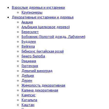
Взрослые деревья и кустарники
Крупномеры
Декоративные кустарники и деревья
Акация
Альбиция (шелковое дерево)
Бересклет
Бобовник (Золотой дождь, Лабурнум)
Буддлея
Вейгела
Гибискус (китайская роза)
Гинкго билоба
Глициния
Гортензия
Девичий виноград
Дейция
Дерен
Жимолость декоративная
Калина декоративная
Кампсис
Катальпа
Каштан