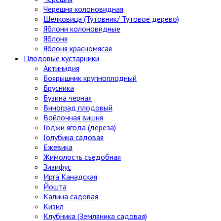
Черешня колоновидная
Шелковица (Тутовник/ Тутовое дерево)
Яблони колоновидные
Яблоня
Яблоня красномясая
Плодовые кустарники
Актинидия
Боярышник крупноплодный
Брусника
Бузина черная
Виноград плодовый
Войлочная вишня
Годжи ягода (дереза)
Голубика садовая
Ежевика
Жимолость съедобная
Зизифус
Ирга Канадская
Йошта
Калина садовая
Кизил
Клубника (Земляника садовая)