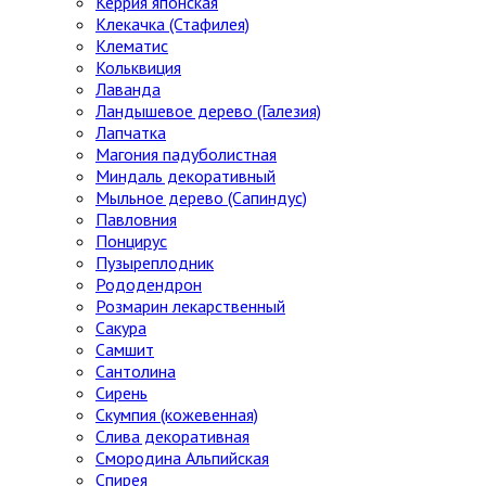
Керрия японская
Клекачка (Стафилея)
Клематис
Кольквиция
Лаванда
Ландышевое дерево (Галезия)
Лапчатка
Магония падуболистная
Миндаль декоративный
Мыльное дерево (Сапиндус)
Павловния
Понцирус
Пузыреплодник
Рододендрон
Розмарин лекарственный
Сакура
Самшит
Сантолина
Сирень
Скумпия (кожевенная)
Слива декоративная
Смородина Альпийская
Спирея