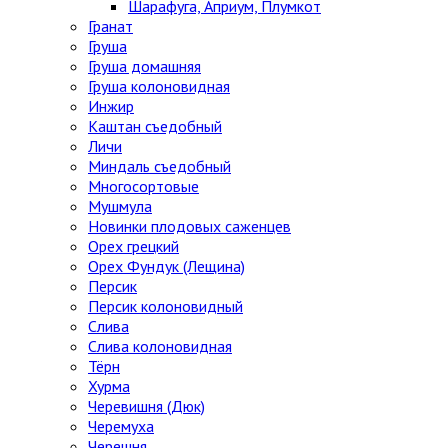
Шарафуга, Априум, Плумкот
Гранат
Груша
Груша домашняя
Груша колоновидная
Инжир
Каштан съедобный
Личи
Миндаль съедобный
Многосортовые
Мушмула
Новинки плодовых саженцев
Орех грецкий
Орех Фундук (Лещина)
Персик
Персик колоновидный
Слива
Слива колоновидная
Тёрн
Хурма
Черевишня (Дюк)
Черемуха
Черешня