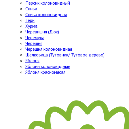
Персик колоновидный
Слива
Слива колоновидная
Тёрн
Хурма
Черевишня (Дюк)
Черемуха
Черешня
Черешня колоновидная
Шелковица (Тутовник/ Тутовое дерево)
Яблоня
Яблони колоновидные
Яблоня красномясая