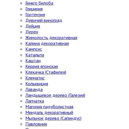
Гинкго билоба
Глициния
Гортензия
Девичий виноград
Дейция
Дерен
Жимолость декоративная
Калина декоративная
Кампсис
Катальпа
Каштан
Керрия японская
Клекачка (Стафилея)
Клематис
Кольквиция
Лаванда
Ландышевое дерево (Галезия)
Лапчатка
Магония падуболистная
Миндаль декоративный
Мыльное дерево (Сапиндус)
Павловния