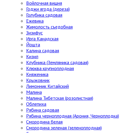
Войлочная вишня
Годжи ягода (дереза)
Голубика садовая
Ежевика
Жимолость съедобная
Зизифус
Ирга Канадская
Йошта
Калина садовая
Кизил
Клубника (Земляника садовая)
Клюква крупноплодная
Княженика
Крыжовник
Лимонник Китайский
Малина
Малина Тибетская (розолистная)
Облепиха
Рябина садовая
Рябина черноплодная (Арония, Черноплодка)
Смородина белая
Смородина зеленая (зеленоплодная)