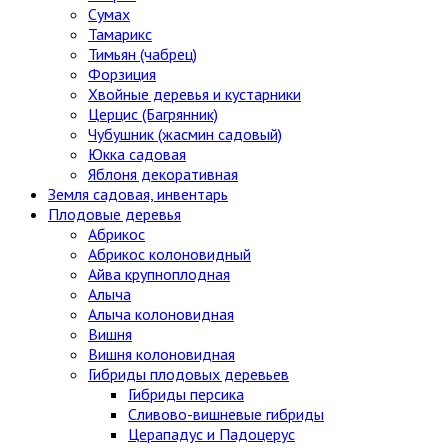
Сумах
Тамарикс
Тимьян (чабрец)
Форзиция
Хвойные деревья и кустарники
Церцис (Багрянник)
Чубушник (жасмин садовый)
Юкка садовая
Яблоня декоративная
Земля садовая, инвентарь
Плодовые деревья
Абрикос
Абрикос колоновидный
Айва крупноплодная
Алыча
Алыча колоновидная
Вишня
Вишня колоновидная
Гибриды плодовых деревьев
Гибриды персика
Сливово-вишневые гибриды
Церападус и Падоцерус