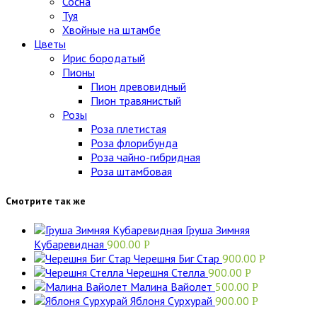
Сосна
Туя
Хвойные на штамбе
Цветы
Ирис бородатый
Пионы
Пион древовидный
Пион травянистый
Розы
Роза плетистая
Роза флорибунда
Роза чайно-гибридная
Роза штамбовая
Смотрите так же
Груша Зимняя
Кубаревидная
900.00
Р
Черешня Биг Стар
900.00
Р
Черешня Стелла
900.00
Р
Малина Вайолет
500.00
Р
Яблоня Сурхурай
900.00
Р