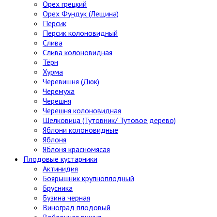
Орех грецкий
Орех Фундук (Лещина)
Персик
Персик колоновидный
Слива
Слива колоновидная
Тёрн
Хурма
Черевишня (Дюк)
Черемуха
Черешня
Черешня колоновидная
Шелковица (Тутовник/ Тутовое дерево)
Яблони колоновидные
Яблоня
Яблоня красномясая
Плодовые кустарники
Актинидия
Боярышник крупноплодный
Брусника
Бузина черная
Виноград плодовый
Войлочная вишня