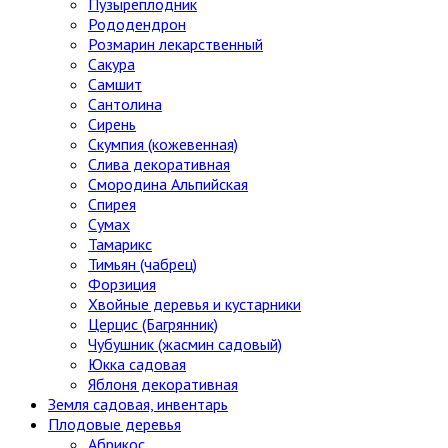
Пузыреплодник
Рододендрон
Розмарин лекарственный
Сакура
Самшит
Сантолина
Сирень
Скумпия (кожевенная)
Слива декоративная
Смородина Альпийская
Спирея
Сумах
Тамарикс
Тимьян (чабрец)
Форзиция
Хвойные деревья и кустарники
Церцис (Багрянник)
Чубушник (жасмин садовый)
Юкка садовая
Яблоня декоративная
Земля садовая, инвентарь
Плодовые деревья
Абрикос