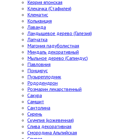
Керрия японская
Клекачка (Стафилея)
Клематис
Кольквиция
Лаванда
Ландышевое дерево (Галезия)
Лапчатка
Магония падуболистная
Миндаль декоративный
Мыльное дерево (Сапиндус)
Павловния
Понцирус
Пузыреплодник
Рододендрон
Розмарин лекарственный
Сакура
Самшит
Сантолина
Сирень
Скумпия (кожевенная)
Слива декоративная
Смородина Альпийская
Спирея