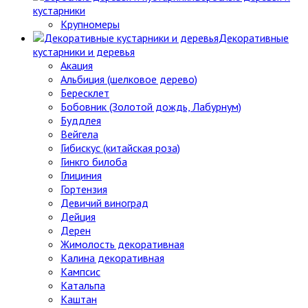
кустарники
Крупномеры
Декоративные
кустарники и деревья
Акация
Альбиция (шелковое дерево)
Бересклет
Бобовник (Золотой дождь, Лабурнум)
Буддлея
Вейгела
Гибискус (китайская роза)
Гинкго билоба
Глициния
Гортензия
Девичий виноград
Дейция
Дерен
Жимолость декоративная
Калина декоративная
Кампсис
Катальпа
Каштан