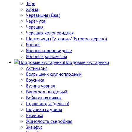
Тёрн
Хурма
Черевишня (Дюк)
Черемуха
Черешня
Черешня колоновидная
Шелковица (Тутовник/ Тутовое дерево)
Яблоня
Яблони колоновидные
Яблоня красномясая
Плодовые кустарники
Актинидия
Боярышник крупноплодный
Брусника
Бузина черная
Виноград плодовый
Войлочная вишня
Годжи ягода (дереза)
Голубика садовая
Ежевика
Жимолость съедобная
Зизифус