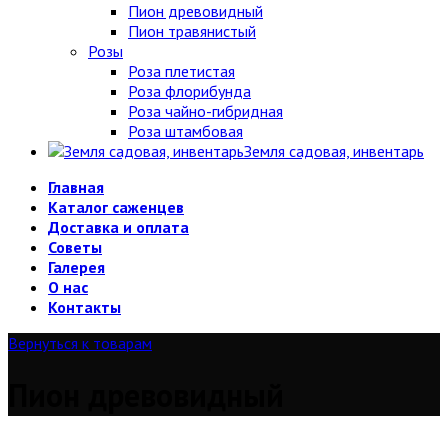
Пион древовидный
Пион травянистый
Розы
Роза плетистая
Роза флорибунда
Роза чайно-гибридная
Роза штамбовая
Земля садовая, инвентарь
Главная
Каталог саженцев
Доставка и оплата
Советы
Галерея
О нас
Контакты
Вернуться к товарам
Пион древовидный