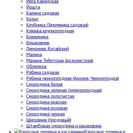
Ирга Канадская
Йошта
Калина садовая
Кизил
Клубника (Земляника садовая)
Клюква крупноплодная
Княженика
Крыжовник
Лимонник Китайский
Малина
Малина Тибетская (розолистная)
Облепиха
Рябина садовая
Рябина черноплодная (Арония, Черноплодка)
Смородина белая
Смородина зеленая (зеленоплодная)
Смородина золотистая
Смородина красная
Смородина розовая
Смородина черная
Шиповник (плодовый)
Штамбовая смородина и крыжовник
Взрослые деревья и