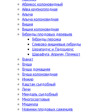
Абрикос колоновидный
Айва крупноплодная
Алыча
Алыча колоновидная
Вишня
Вишня колоновидная
Гибриды плодовых деревьев
Гибриды персика
Сливово-вишневые гибриды
Церападус и Падоцерус
Шарафуга, Априум, Плумкот
Гранат
Груша
Груша домашняя
Груша колоновидная
Инжир
Каштан съедобный
Личи
Миндаль съедобный
Многосортовые
Мушмула
Новинки плодовых саженцев