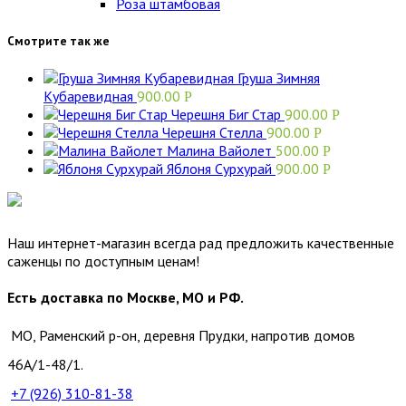
Роза штамбовая
Смотрите так же
Груша Зимняя
Кубаревидная
900.00
Р
Черешня Биг Стар
900.00
Р
Черешня Стелла
900.00
Р
Малина Вайолет
500.00
Р
Яблоня Сурхурай
900.00
Р
Наш интернет-магазин всегда рад предложить качественные
саженцы по доступным ценам!
Есть доставка по Москве, МО и РФ.
МО, Раменский р-он, деревня Прудки, напротив домов
46А/1-48/1.
+7 (926)
310-81-38