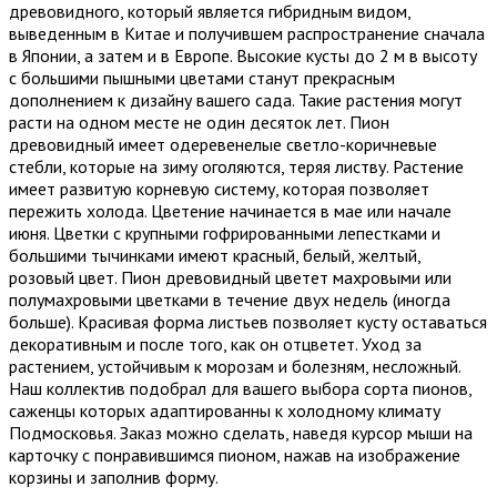
древовидного, который является гибридным видом,
выведенным в Китае и получившем распространение сначала
в Японии, а затем и в Европе. Высокие кусты до 2 м в высоту
с большими пышными цветами станут прекрасным
дополнением к дизайну вашего сада. Такие растения могут
расти на одном месте не один десяток лет. Пион
древовидный имеет одеревенелые светло-коричневые
стебли, которые на зиму оголяются, теряя листву. Растение
имеет развитую корневую систему, которая позволяет
пережить холода. Цветение начинается в мае или начале
июня. Цветки с крупными гофрированными лепестками и
большими тычинками имеют красный, белый, желтый,
розовый цвет. Пион древовидный цветет махровыми или
полумахровыми цветками в течение двух недель (иногда
больше). Красивая форма листьев позволяет кусту оставаться
декоративным и после того, как он отцветет. Уход за
растением, устойчивым к морозам и болезням, несложный.
Наш коллектив подобрал для вашего выбора сорта пионов,
саженцы которых адаптированны к холодному климату
Подмосковья. Заказ можно сделать, наведя курсор мыши на
карточку с понравившимся пионом, нажав на изображение
корзины и заполнив форму.