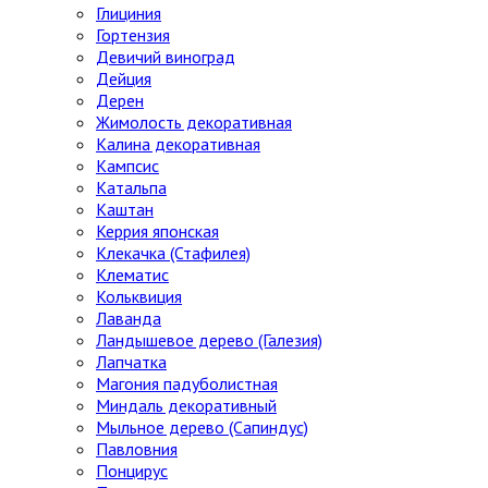
Глициния
Гортензия
Девичий виноград
Дейция
Дерен
Жимолость декоративная
Калина декоративная
Кампсис
Катальпа
Каштан
Керрия японская
Клекачка (Стафилея)
Клематис
Кольквиция
Лаванда
Ландышевое дерево (Галезия)
Лапчатка
Магония падуболистная
Миндаль декоративный
Мыльное дерево (Сапиндус)
Павловния
Понцирус