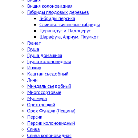
Вишня колоновидная
Гибриды плодовых деревьев
Гибриды персика
Сливово-вишневые гибриды
Церападус и Падоцерус
Шарафуга, Априум, Плумкот
Гранат
Груша
Груша домашняя
Груша колоновидная
Инжир
Каштан съедобный
Личи
Миндаль съедобный
Многосортовые
Мушмула
Орех грецкий
Орех Фундук (Лещина)
Персик
Персик колоновидный
Слива
Слива колоновидная