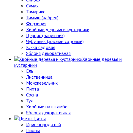
Сумах
Тамарикс
Тимьян (чабрец)
Форзиция
Хвойные деревья и кустарники
Церцис (Багрянник)
Чубушник (жасмин садовый)
Юкка садовая
Яблоня декоративная
Хвойные деревья и
кустарники
Ель
Лиственница
Можжевельник
Пихта
Сосна
Туя
Хвойные на штамбе
Яблоня декоративная
Цветы
Ирис бородатый
Пионы