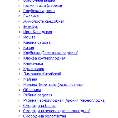
Годжи ягода (дереза)
Голубика садовая
Ежевика
Жимолость съедобная
Зизифус
Ирга Канадская
Йошта
Калина садовая
Кизил
Клубника (Земляника садовая)
Клюква крупноплодная
Княженика
Крыжовник
Лимонник Китайский
Малина
Малина Тибетская (розолистная)
Облепиха
Рябина садовая
Рябина черноплодная (Арония, Черноплодка)
Смородина белая
Смородина зеленая (зеленоплодная)
Смородина золотистая