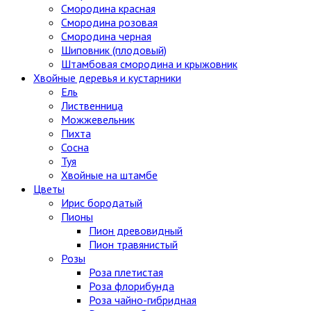
Смородина красная
Смородина розовая
Смородина черная
Шиповник (плодовый)
Штамбовая смородина и крыжовник
Хвойные деревья и кустарники
Ель
Лиственница
Можжевельник
Пихта
Сосна
Туя
Хвойные на штамбе
Цветы
Ирис бородатый
Пионы
Пион древовидный
Пион травянистый
Розы
Роза плетистая
Роза флорибунда
Роза чайно-гибридная