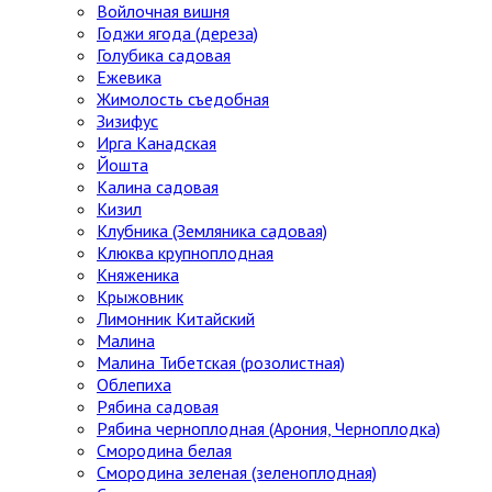
Войлочная вишня
Годжи ягода (дереза)
Голубика садовая
Ежевика
Жимолость съедобная
Зизифус
Ирга Канадская
Йошта
Калина садовая
Кизил
Клубника (Земляника садовая)
Клюква крупноплодная
Княженика
Крыжовник
Лимонник Китайский
Малина
Малина Тибетская (розолистная)
Облепиха
Рябина садовая
Рябина черноплодная (Арония, Черноплодка)
Смородина белая
Смородина зеленая (зеленоплодная)