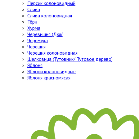
Персик колоновидный
Слива
Слива колоновидная
Тёрн
Хурма
Черевишня (Дюк)
Черемуха
Черешня
Черешня колоновидная
Шелковица (Тутовник/ Тутовое дерево)
Яблоня
Яблони колоновидные
Яблоня красномясая