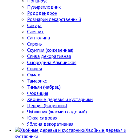
Понцирус
Пузыреплодник
Рододендрон
Розмарин лекарственный
Сакура
Самшит
Сантолина
Сирень
Скумпия (кожевенная)
Слива декоративная
Смородина Альпийская
Спирея
Сумах
Тамарикс
Тимьян (чабрец)
Форзиция
Хвойные деревья и кустарники
Церцис (Багрянник)
Чубушник (жасмин садовый)
Юкка садовая
Яблоня декоративная
Хвойные деревья и
кустарники