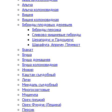
Алыча
Алыча колоновидная
Вишня
Вишня колоновидная
Гибриды плодовых деревьев
Гибриды персика
Сливово-вишневые гибриды
Церападус и Падоцерус
Шарафуга, Априум, Плумкот
Гранат
Груша
Груша домашняя
Груша колоновидная
Инжир
Каштан съедобный
Личи
Миндаль съедобный
Многосортовые
Мушмула
Орех грецкий
Орех Фундук (Лещина)
Персик