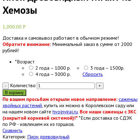
Хемозы
1,000.00
Р
Доставка и самовывоз работают в обычном режиме!
Обратите внимание:
Минимальный заказ в сумме от 2000
рублей!
*
Возраст
2 года – 1000 р.
3 года – 1500р.
4 года – 3000 р.
Сбросить
Количество
В корзину
По вашим просьбам открыли новое направление:
саженцы
хвойных растений
, купить их можно в Королевском саду или
на нашем новом сайте
hvojnyjraj.ru
.
Все наши саженцы с ЗКС
(закрытой корневой системой)!*
*Если доставка со СДЭК
по РФ - извлекаем их из горшков.
Сравнить
Категория:
Пион древовидный