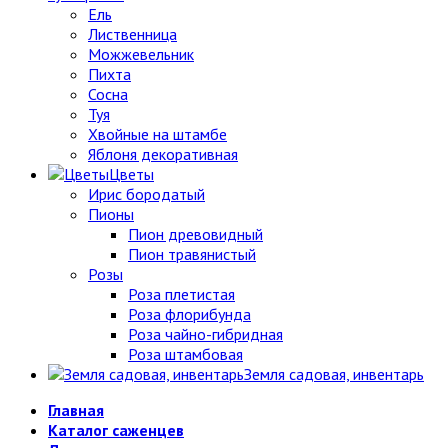
Ель
Лиственница
Можжевельник
Пихта
Сосна
Туя
Хвойные на штамбе
Яблоня декоративная
Цветы
Ирис бородатый
Пионы
Пион древовидный
Пион травянистый
Розы
Роза плетистая
Роза флорибунда
Роза чайно-гибридная
Роза штамбовая
Земля садовая, инвентарь
Главная
Каталог саженцев