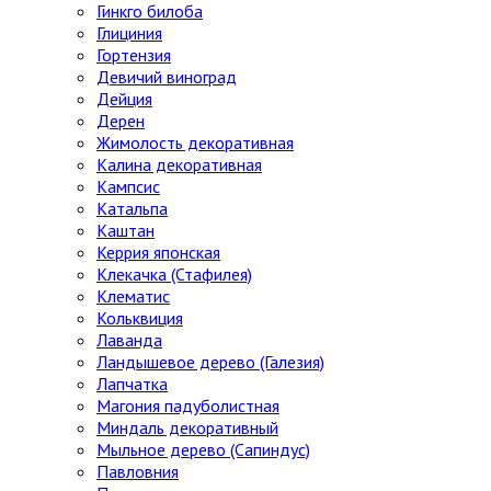
Гинкго билоба
Глициния
Гортензия
Девичий виноград
Дейция
Дерен
Жимолость декоративная
Калина декоративная
Кампсис
Катальпа
Каштан
Керрия японская
Клекачка (Стафилея)
Клематис
Кольквиция
Лаванда
Ландышевое дерево (Галезия)
Лапчатка
Магония падуболистная
Миндаль декоративный
Мыльное дерево (Сапиндус)
Павловния