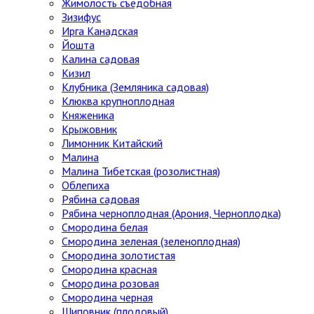
Жимолость съедобная
Зизифус
Ирга Канадская
Йошта
Калина садовая
Кизил
Клубника (Земляника садовая)
Клюква крупноплодная
Княженика
Крыжовник
Лимонник Китайский
Малина
Малина Тибетская (розолистная)
Облепиха
Рябина садовая
Рябина черноплодная (Арония, Черноплодка)
Смородина белая
Смородина зеленая (зеленоплодная)
Смородина золотистая
Смородина красная
Смородина розовая
Смородина черная
Шиповник (плодовый)