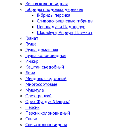
Вишня колоновидная
Гибриды плодовых деревьев
Гибриды персика
Сливово-вишневые гибриды
Церападус и Падоцерус
Шарафуга, Априум, Плумкот
Гранат
Груша
Груша домашняя
Груша колоновидная
Инжир
Каштан съедобный
Личи
Миндаль съедобный
Многосортовые
Мушмула
Орех грецкий
Орех Фундук (Лещина)
Персик
Персик колоновидный
Слива
Слива колоновидная