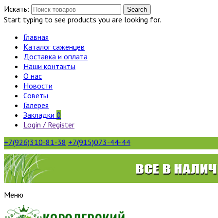
Искать:
Search
Start typing to see products you are looking for.
Главная
Каталог саженцев
Доставка и оплата
Наши контакты
О нас
Новости
Советы
Галерея
Закладки
0
Login / Register
+7(926)310-81-38
+7(915)073-44-44
Меню