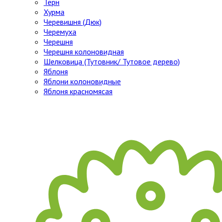
Тёрн
Хурма
Черевишня (Дюк)
Черемуха
Черешня
Черешня колоновидная
Шелковица (Тутовник/ Тутовое дерево)
Яблоня
Яблони колоновидные
Яблоня красномясая