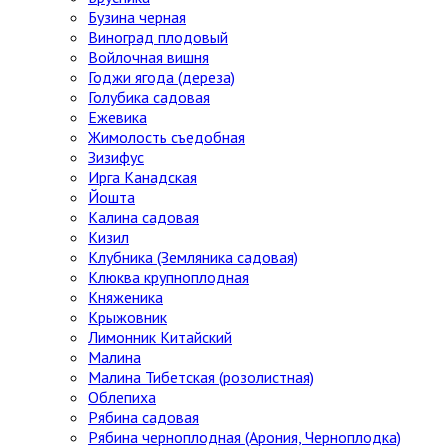
Бузина черная
Виноград плодовый
Войлочная вишня
Годжи ягода (дереза)
Голубика садовая
Ежевика
Жимолость съедобная
Зизифус
Ирга Канадская
Йошта
Калина садовая
Кизил
Клубника (Земляника садовая)
Клюква крупноплодная
Княженика
Крыжовник
Лимонник Китайский
Малина
Малина Тибетская (розолистная)
Облепиха
Рябина садовая
Рябина черноплодная (Арония, Черноплодка)