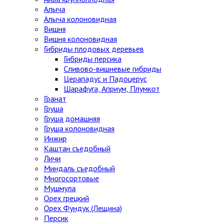
Алыча
Алыча колоновидная
Вишня
Вишня колоновидная
Гибриды плодовых деревьев
Гибриды персика
Сливово-вишневые гибриды
Церападус и Падоцерус
Шарафуга, Априум, Плумкот
Гранат
Груша
Груша домашняя
Груша колоновидная
Инжир
Каштан съедобный
Личи
Миндаль съедобный
Многосортовые
Мушмула
Орех грецкий
Орех Фундук (Лещина)
Персик