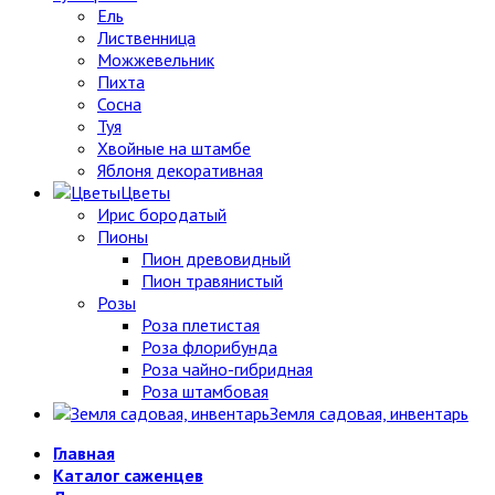
Ель
Лиственница
Можжевельник
Пихта
Сосна
Туя
Хвойные на штамбе
Яблоня декоративная
Цветы
Ирис бородатый
Пионы
Пион древовидный
Пион травянистый
Розы
Роза плетистая
Роза флорибунда
Роза чайно-гибридная
Роза штамбовая
Земля садовая, инвентарь
Главная
Каталог саженцев