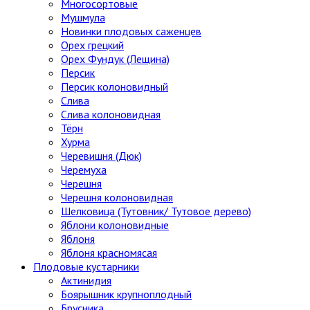
Многосортовые
Мушмула
Новинки плодовых саженцев
Орех грецкий
Орех Фундук (Лещина)
Персик
Персик колоновидный
Слива
Слива колоновидная
Тёрн
Хурма
Черевишня (Дюк)
Черемуха
Черешня
Черешня колоновидная
Шелковица (Тутовник/ Тутовое дерево)
Яблони колоновидные
Яблоня
Яблоня красномясая
Плодовые кустарники
Актинидия
Боярышник крупноплодный
Брусника