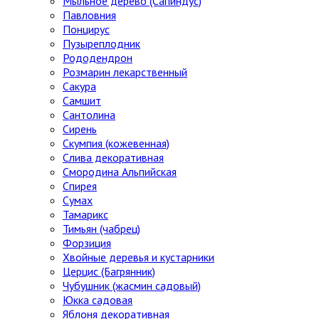
Мыльное дерево (Сапиндус)
Павловния
Понцирус
Пузыреплодник
Рододендрон
Розмарин лекарственный
Сакура
Самшит
Сантолина
Сирень
Скумпия (кожевенная)
Слива декоративная
Смородина Альпийская
Спирея
Сумах
Тамарикс
Тимьян (чабрец)
Форзиция
Хвойные деревья и кустарники
Церцис (Багрянник)
Чубушник (жасмин садовый)
Юкка садовая
Яблоня декоративная