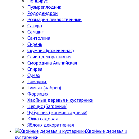
Понцирус
Пузыреплодник
Рододендрон
Розмарин лекарственный
Сакура
Самшит
Сантолина
Сирень
Скумпия (кожевенная)
Слива декоративная
Смородина Альпийская
Спирея
Сумах
Тамарикс
Тимьян (чабрец)
Форзиция
Хвойные деревья и кустарники
Церцис (Багрянник)
Чубушник (жасмин садовый)
Юкка садовая
Яблоня декоративная
Хвойные деревья и
кустарники