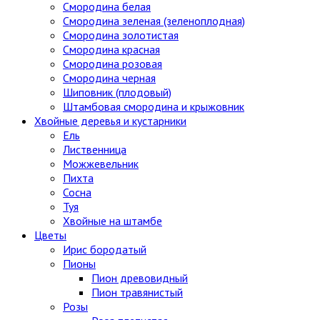
Смородина белая
Смородина зеленая (зеленоплодная)
Смородина золотистая
Смородина красная
Смородина розовая
Смородина черная
Шиповник (плодовый)
Штамбовая смородина и крыжовник
Хвойные деревья и кустарники
Ель
Лиственница
Можжевельник
Пихта
Сосна
Туя
Хвойные на штамбе
Цветы
Ирис бородатый
Пионы
Пион древовидный
Пион травянистый
Розы