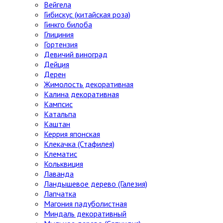
Вейгела
Гибискус (китайская роза)
Гинкго билоба
Глициния
Гортензия
Девичий виноград
Дейция
Дерен
Жимолость декоративная
Калина декоративная
Кампсис
Катальпа
Каштан
Керрия японская
Клекачка (Стафилея)
Клематис
Кольквиция
Лаванда
Ландышевое дерево (Галезия)
Лапчатка
Магония падуболистная
Миндаль декоративный