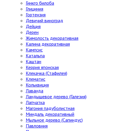
Гинкго билоба
Глициния
Гортензия
Девичий виноград
Дейция
Дерен
Жимолость декоративная
Калина декоративная
Кампсис
Катальпа
Каштан
Керрия японская
Клекачка (Стафилея)
Клематис
Кольквиция
Лаванда
Ландышевое дерево (Галезия)
Лапчатка
Магония падуболистная
Миндаль декоративный
Мыльное дерево (Сапиндус)
Павловния