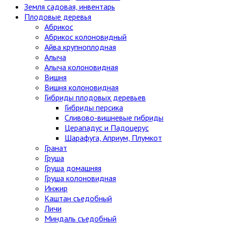
Земля садовая, инвентарь
Плодовые деревья
Абрикос
Абрикос колоновидный
Айва крупноплодная
Алыча
Алыча колоновидная
Вишня
Вишня колоновидная
Гибриды плодовых деревьев
Гибриды персика
Сливово-вишневые гибриды
Церападус и Падоцерус
Шарафуга, Априум, Плумкот
Гранат
Груша
Груша домашняя
Груша колоновидная
Инжир
Каштан съедобный
Личи
Миндаль съедобный