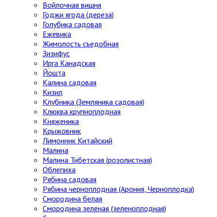
Войлочная вишня
Годжи ягода (дереза)
Голубика садовая
Ежевика
Жимолость съедобная
Зизифус
Ирга Канадская
Йошта
Калина садовая
Кизил
Клубника (Земляника садовая)
Клюква крупноплодная
Княженика
Крыжовник
Лимонник Китайский
Малина
Малина Тибетская (розолистная)
Облепиха
Рябина садовая
Рябина черноплодная (Арония, Черноплодка)
Смородина белая
Смородина зеленая (зеленоплодная)