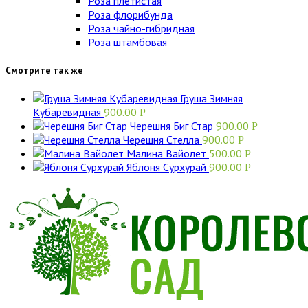
Роза плетистая
Роза флорибунда
Роза чайно-гибридная
Роза штамбовая
Смотрите так же
Груша Зимняя
Кубаревидная
900.00
Р
Черешня Биг Стар
900.00
Р
Черешня Стелла
900.00
Р
Малина Вайолет
500.00
Р
Яблоня Сурхурай
900.00
Р