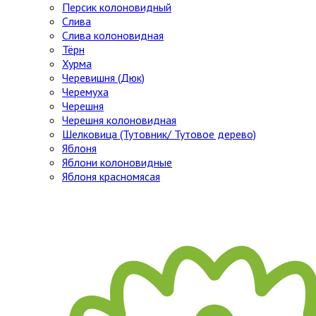
Персик колоновидный
Слива
Слива колоновидная
Тёрн
Хурма
Черевишня (Дюк)
Черемуха
Черешня
Черешня колоновидная
Шелковица (Тутовник/ Тутовое дерево)
Яблоня
Яблони колоновидные
Яблоня красномясая