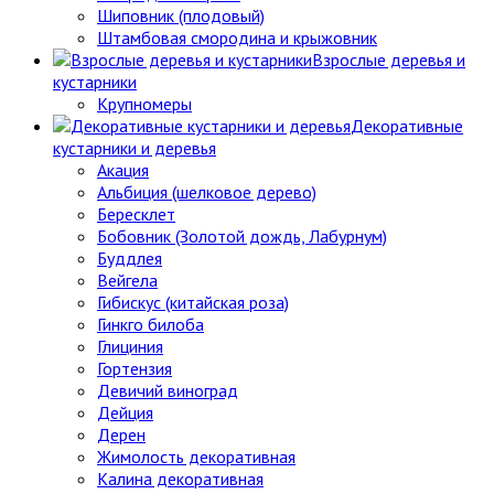
Шиповник (плодовый)
Штамбовая смородина и крыжовник
Взрослые деревья и
кустарники
Крупномеры
Декоративные
кустарники и деревья
Акация
Альбиция (шелковое дерево)
Бересклет
Бобовник (Золотой дождь, Лабурнум)
Буддлея
Вейгела
Гибискус (китайская роза)
Гинкго билоба
Глициния
Гортензия
Девичий виноград
Дейция
Дерен
Жимолость декоративная
Калина декоративная