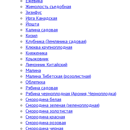
Ежевика
Жимолость съедобная
Зизифус
Ирга Канадская
Йошта
Калина садовая
Кизил
Клубника (Земляника садовая)
Клюква крупноплодная
Княженика
Крыжовник
Лимонник Китайский
Малина
Малина Тибетская (розолистная)
Облепиха
Рябина садовая
Рябина черноплодная (Арония, Черноплодка)
Смородина белая
Смородина зеленая (зеленоплодная)
Смородина золотистая
Смородина красная
Смородина розовая
Смородина черная