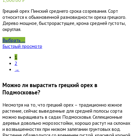
1,000.00
Р
Грецкий орех Пинский среднего срока созревания. Сорт
относится к обыкновенной разновидности ореха грецкого.
Дерево мощное, быстрорастущее, крона средней густоты,
округлая.
Выбрать ...
Быстрый просмотр
1
2
→
Можно ли вырастить грецкий орех в
Подмосковье?
Несмотря на то, что грецкий орех – традиционно южное
растение, сейчас выведенные для средней полосы сорта
можно выращивать в садах Подмосковья. Селекционные
деревья довольно морозостойки, хорошо растут на склонах
и возвышенностях при низком залегании грунтовых вод.
Растение обзаводится со временем густой, красивой кроной,