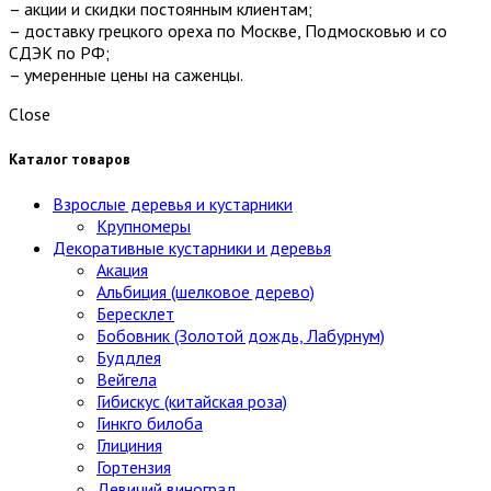
– акции и скидки постоянным клиентам;
– доставку грецкого ореха по Москве, Подмосковью и со
СДЭК по РФ;
– умеренные цены на саженцы.
Close
Каталог товаров
Взрослые деревья и кустарники
Крупномеры
Декоративные кустарники и деревья
Акация
Альбиция (шелковое дерево)
Бересклет
Бобовник (Золотой дождь, Лабурнум)
Буддлея
Вейгела
Гибискус (китайская роза)
Гинкго билоба
Глициния
Гортензия
Девичий виноград