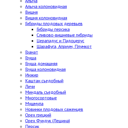
Алыча
Алыча колоновидная
Вишня
Вишня колоновидная
Гибриды плодовых деревьев
Гибриды персика
Сливово-вишневые гибриды
Церападус и Падоцерус
Шарафуга, Априум, Плумкот
Гранат
Груша
Груша домашняя
Груша колоновидная
Инжир
Каштан съедобный
Личи
Миндаль съедобный
Многосортовые
Мушмула
Новинки плодовых саженцев
Орех грецкий
Орех Фундук (Лещина)
Персик