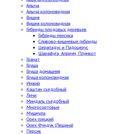
Алыча
Алыча колоновидная
Вишня
Вишня колоновидная
Гибриды плодовых деревьев
Гибриды персика
Сливово-вишневые гибриды
Церападус и Падоцерус
Шарафуга, Априум, Плумкот
Гранат
Груша
Груша домашняя
Груша колоновидная
Инжир
Каштан съедобный
Личи
Миндаль съедобный
Многосортовые
Мушмула
Орех грецкий
Орех Фундук (Лещина)
Персик