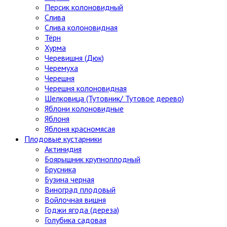
Персик колоновидный
Слива
Слива колоновидная
Тёрн
Хурма
Черевишня (Дюк)
Черемуха
Черешня
Черешня колоновидная
Шелковица (Тутовник/ Тутовое дерево)
Яблони колоновидные
Яблоня
Яблоня красномясая
Плодовые кустарники
Актинидия
Боярышник крупноплодный
Брусника
Бузина черная
Виноград плодовый
Войлочная вишня
Годжи ягода (дереза)
Голубика садовая