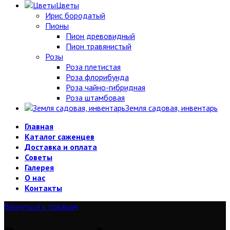
Цветы
Ирис бородатый
Пионы
Пион древовидный
Пион травянистый
Розы
Роза плетистая
Роза флорибунда
Роза чайно-гибридная
Роза штамбовая
Земля садовая, инвентарь
Главная
Каталог саженцев
Доставка и оплата
Советы
Галерея
О нас
Контакты
Вернуться к товарам