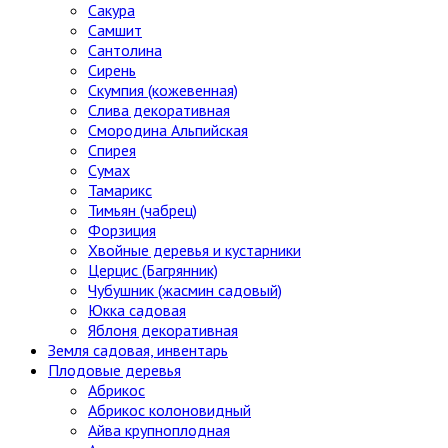
Сакура
Самшит
Сантолина
Сирень
Скумпия (кожевенная)
Слива декоративная
Смородина Альпийская
Спирея
Сумах
Тамарикс
Тимьян (чабрец)
Форзиция
Хвойные деревья и кустарники
Церцис (Багрянник)
Чубушник (жасмин садовый)
Юкка садовая
Яблоня декоративная
Земля садовая, инвентарь
Плодовые деревья
Абрикос
Абрикос колоновидный
Айва крупноплодная