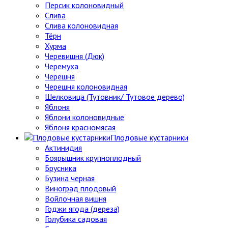
Персик колоновидный
Слива
Слива колоновидная
Тёрн
Хурма
Черевишня (Дюк)
Черемуха
Черешня
Черешня колоновидная
Шелковица (Тутовник/ Тутовое дерево)
Яблоня
Яблони колоновидные
Яблоня красномясая
Плодовые кустарники
Актинидия
Боярышник крупноплодный
Брусника
Бузина черная
Виноград плодовый
Войлочная вишня
Годжи ягода (дереза)
Голубика садовая