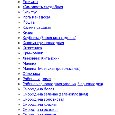
Ежевика
Жимолость съедобная
Зизифус
Ирга Канадская
Йошта
Калина садовая
Кизил
Клубника (Земляника садовая)
Клюква крупноплодная
Княженика
Крыжовник
Лимонник Китайский
Малина
Малина Тибетская (розолистная)
Облепиха
Рябина садовая
Рябина черноплодная (Арония, Черноплодка)
Смородина белая
Смородина зеленая (зеленоплодная)
Смородина золотистая
Смородина красная
Смородина розовая
Смородина черная