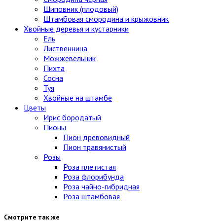
Шиповник (плодовый)
Штамбовая смородина и крыжовник
Хвойные деревья и кустарники
Ель
Лиственница
Можжевельник
Пихта
Сосна
Туя
Хвойные на штамбе
Цветы
Ирис бородатый
Пионы
Пион древовидный
Пион травянистый
Розы
Роза плетистая
Роза флорибунда
Роза чайно-гибридная
Роза штамбовая
Смотрите так же