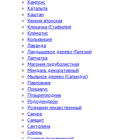
Кампсис
Катальпа
Каштан
Керрия японская
Клекачка (Стафилея)
Клематис
Кольквиция
Лаванда
Ландышевое дерево (Галезия)
Лапчатка
Магония падуболистная
Миндаль декоративный
Мыльное дерево (Сапиндус)
Павловния
Понцирус
Пузыреплодник
Рододендрон
Розмарин лекарственный
Сакура
Самшит
Сантолина
Сирень
Скумпия (кожевенная)