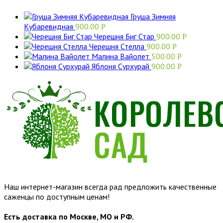
Груша Зимняя
Кубаревидная
900.00
Р
Черешня Биг Стар
900.00
Р
Черешня Стелла
900.00
Р
Малина Вайолет
500.00
Р
Яблоня Сурхурай
900.00
Р
Наш интернет-магазин всегда рад предложить качественные
саженцы по доступным ценам!
Есть доставка по Москве, МО и РФ.