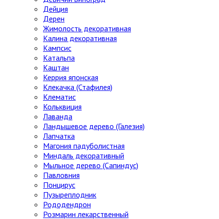
Дейция
Дерен
Жимолость декоративная
Калина декоративная
Кампсис
Катальпа
Каштан
Керрия японская
Клекачка (Стафилея)
Клематис
Кольквиция
Лаванда
Ландышевое дерево (Галезия)
Лапчатка
Магония падуболистная
Миндаль декоративный
Мыльное дерево (Сапиндус)
Павловния
Понцирус
Пузыреплодник
Рододендрон
Розмарин лекарственный