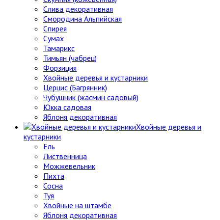
Слива декоративная
Смородина Альпийская
Спирея
Сумах
Тамарикс
Тимьян (чабрец)
Форзиция
Хвойные деревья и кустарники
Церцис (Багрянник)
Чубушник (жасмин садовый)
Юкка садовая
Яблоня декоративная
Хвойные деревья и
кустарники
Ель
Лиственница
Можжевельник
Пихта
Сосна
Туя
Хвойные на штамбе
Яблоня декоративная