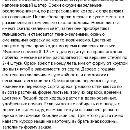
напоминающей шатер. Орехи окружены зелеными
околоплодниками, по растрескиванию которых определяют
их созревание. После сбора орехи держат в сухом месте до
размягчения потемневшего околоплодника. Новые листья
имеют светло-зеленый цвет, затем они приобретают
глянцевость и становятся темно-зелеными, осенью
сменяющими окраску на желто-коричневую. Цветение
грецкого ореха происходит во время появления листьев.
Мужские сережки 8-12 см в длину цветут на прошлогодних
побегах, женские цветки располагаются на вершине стебля по
2-4 штуки. Орехи зреют к концу лета, имеют форму от круглой
до вытянутой в зависимости от сорта. Дерево с годами
постепенно увеличивает урожайность и плодоносит
несколько десятков лет. Орехи хорошо переносят сушку,
хранение и перевозку. Сорта ореха грецкого отличаются по
высоте растения, форме листьев, тону их окраски, времени
цветения. Грецкий орех хорошо растет в дренированных,
удобренных почвах. Если вы хотите собирать его плоды с
дерева в своем саду, вы можете купить саженец грецкого
ореха в питомнике Королевский сад. Для этого достаточно
навести курсор мыши на карточку, выбрать знак корзины,
заполнить форму заказа.