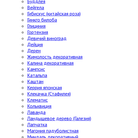
Буддлея
Вейгела
Гибискус (китайская роза)
Гинкго билоба
Глициния
Гортензия
Девичий виноград
Дейция
Дерен
Жимолость декоративная
Калина декоративная
Кампсис
Катальпа
Каштан
Керрия японская
Клекачка (Стафилея)
Клематис
Кольквиция
Лаванда
Ландышевое дерево (Галезия)
Лапчатка
Магония падуболистная
Миндаль декоративный