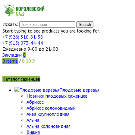
Искать:
Search
Start typing to see products you are looking for.
+7 (926)
310-81-38
+7 (915)
073-44-44
Ежедневно 9-00 до 21-00
Закладки
0
0
items
/
0.00
Р
Каталог саженцев
Плодовые деревья
Новинки плодовых саженцев
Абрикос
Абрикос колоновидный
Айва крупноплодная
Алыча
Алыча колоновидная
Вишня