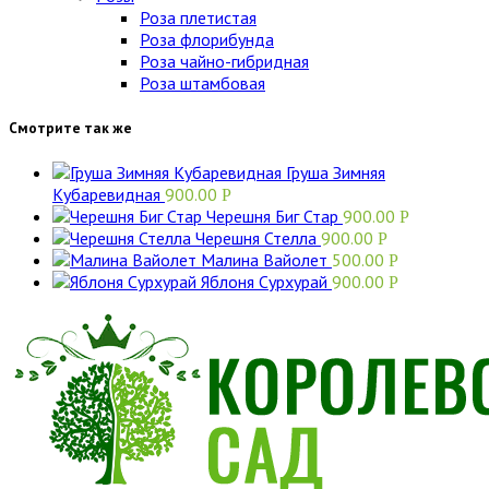
Роза плетистая
Роза флорибунда
Роза чайно-гибридная
Роза штамбовая
Смотрите так же
Груша Зимняя
Кубаревидная
900.00
Р
Черешня Биг Стар
900.00
Р
Черешня Стелла
900.00
Р
Малина Вайолет
500.00
Р
Яблоня Сурхурай
900.00
Р