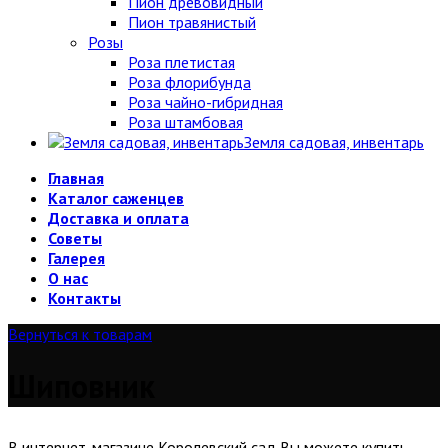
Пион древовидный
Пион травянистый
Розы
Роза плетистая
Роза флорибунда
Роза чайно-гибридная
Роза штамбовая
Земля садовая, инвентарь
Главная
Каталог саженцев
Доставка и оплата
Советы
Галерея
О нас
Контакты
Вернуться к товарам
Шиповник
В интернет-магазине Королевский сад Вы можете купить