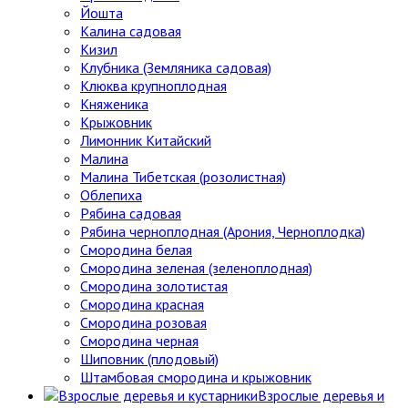
Йошта
Калина садовая
Кизил
Клубника (Земляника садовая)
Клюква крупноплодная
Княженика
Крыжовник
Лимонник Китайский
Малина
Малина Тибетская (розолистная)
Облепиха
Рябина садовая
Рябина черноплодная (Арония, Черноплодка)
Смородина белая
Смородина зеленая (зеленоплодная)
Смородина золотистая
Смородина красная
Смородина розовая
Смородина черная
Шиповник (плодовый)
Штамбовая смородина и крыжовник
Взрослые деревья и