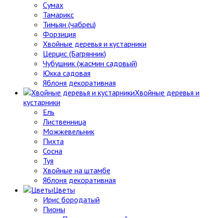
Сумах
Тамарикс
Тимьян (чабрец)
Форзиция
Хвойные деревья и кустарники
Церцис (Багрянник)
Чубушник (жасмин садовый)
Юкка садовая
Яблоня декоративная
Хвойные деревья и
кустарники
Ель
Лиственница
Можжевельник
Пихта
Сосна
Туя
Хвойные на штамбе
Яблоня декоративная
Цветы
Ирис бородатый
Пионы