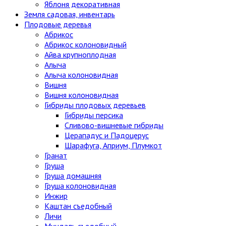
Яблоня декоративная
Земля садовая, инвентарь
Плодовые деревья
Абрикос
Абрикос колоновидный
Айва крупноплодная
Алыча
Алыча колоновидная
Вишня
Вишня колоновидная
Гибриды плодовых деревьев
Гибриды персика
Сливово-вишневые гибриды
Церападус и Падоцерус
Шарафуга, Априум, Плумкот
Гранат
Груша
Груша домашняя
Груша колоновидная
Инжир
Каштан съедобный
Личи
Миндаль съедобный