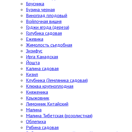
Брусника
Бузина черная
Виноград плодовый
Войлочная вишня
Годжи ягода (дереза)
Голубика садовая
Ежевика
Жимолость съедобная
Зизифус
Ирга Канадская
Йошта
Калина садовая
Кизил
Клубника (Земляника садовая)
Клюква крупноплодная
Княженика
Крыжовник
Лимонник Китайский
Малина
Малина Тибетская (розолистная)
Облепиха
Рябина садовая