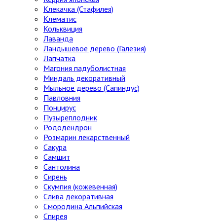
Клекачка (Стафилея)
Клематис
Кольквиция
Лаванда
Ландышевое дерево (Галезия)
Лапчатка
Магония падуболистная
Миндаль декоративный
Мыльное дерево (Сапиндус)
Павловния
Понцирус
Пузыреплодник
Рододендрон
Розмарин лекарственный
Сакура
Самшит
Сантолина
Сирень
Скумпия (кожевенная)
Слива декоративная
Смородина Альпийская
Спирея