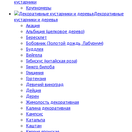
кустарники
Крупномеры
Декоративные
кустарники и деревья
Акация
Альбиция (шелковое дерево)
Бересклет
Бобовник (Золотой дождь, Лабурнум)
Буддлея
Вейгела
Гибискус (китайская роза)
Гинкго билоба
Глициния
Гортензия
Девичий виноград
Дейция
Дерен
Жимолость декоративная
Калина декоративная
Кампсис
Катальпа
Каштан
Керрия японская