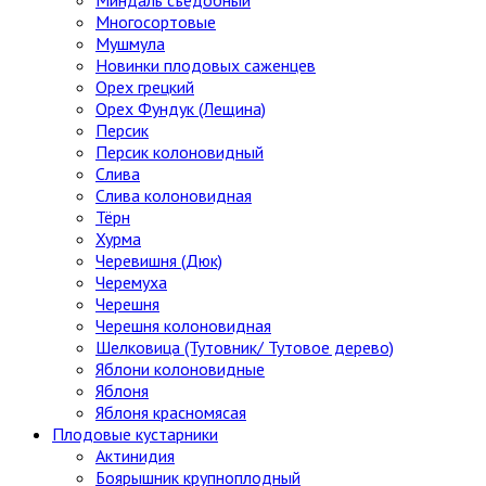
Многосортовые
Мушмула
Новинки плодовых саженцев
Орех грецкий
Орех Фундук (Лещина)
Персик
Персик колоновидный
Слива
Слива колоновидная
Тёрн
Хурма
Черевишня (Дюк)
Черемуха
Черешня
Черешня колоновидная
Шелковица (Тутовник/ Тутовое дерево)
Яблони колоновидные
Яблоня
Яблоня красномясая
Плодовые кустарники
Актинидия
Боярышник крупноплодный