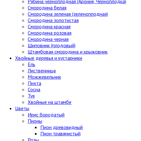
Рябина черноплодная (Арония, Черноплодка)
Смородина белая
Смородина зеленая (зеленоплодная)
Смородина золотистая
Смородина красная
Смородина розовая
Смородина черная
Шиповник (плодовый)
Штамбовая смородина и крыжовник
Хвойные деревья и кустарники
Ель
Лиственница
Можжевельник
Пихта
Сосна
Туя
Хвойные на штамбе
Цветы
Ирис бородатый
Пионы
Пион древовидный
Пион травянистый
Розы