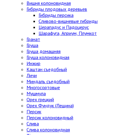
Вишня колоновидная
Гибриды плодовых деревьев
Гибриды персика
Сливово-вишневые гибриды
Церападус и Падоцерус
Шарафуга, Априум, Плумкот
Гранат
Груша
Груша домашняя
Груша колоновидная
Инжир
Каштан съедобный
Личи
Миндаль съедобный
Многосортовые
Мушмула
Орех грецкий
Орех Фундук (Лещина)
Персик
Персик колоновидный
Слива
Слива колоновидная