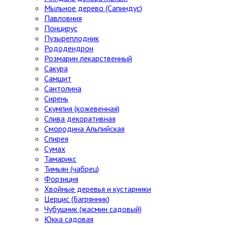
Мыльное дерево (Сапиндус)
Павловния
Понцирус
Пузыреплодник
Рододендрон
Розмарин лекарственный
Сакура
Самшит
Сантолина
Сирень
Скумпия (кожевенная)
Слива декоративная
Смородина Альпийская
Спирея
Сумах
Тамарикс
Тимьян (чабрец)
Форзиция
Хвойные деревья и кустарники
Церцис (Багрянник)
Чубушник (жасмин садовый)
Юкка садовая