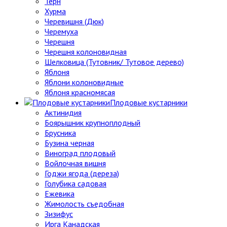
Тёрн
Хурма
Черевишня (Дюк)
Черемуха
Черешня
Черешня колоновидная
Шелковица (Тутовник/ Тутовое дерево)
Яблоня
Яблони колоновидные
Яблоня красномясая
Плодовые кустарники
Актинидия
Боярышник крупноплодный
Брусника
Бузина черная
Виноград плодовый
Войлочная вишня
Годжи ягода (дереза)
Голубика садовая
Ежевика
Жимолость съедобная
Зизифус
Ирга Канадская