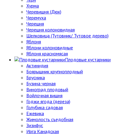
Хурма
Черевишня (Дюк)
Черемуха
Черешня
Черешня колоновидная
Шелковица (Тутовник/ Тутовое дерево)
Яблоня
Яблони колоновидные
Яблоня красномясая
Плодовые кустарники
Актинидия
Боярышник крупноплодный
Брусника
Бузина черная
Виноград плодовый
Войлочная вишня
Годжи ягода (дереза)
Голубика садовая
Ежевика
Жимолость съедобная
Зизифус
Ирга Канадская