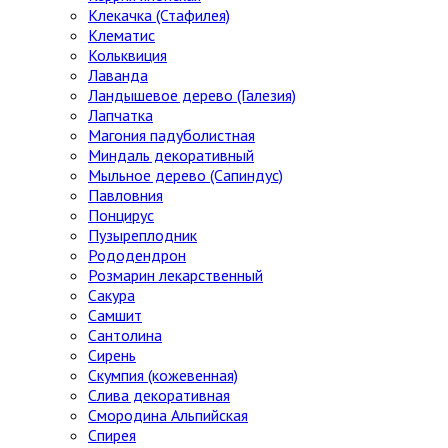
Клекачка (Стафилея)
Клематис
Кольквиция
Лаванда
Ландышевое дерево (Галезия)
Лапчатка
Магония падуболистная
Миндаль декоративный
Мыльное дерево (Сапиндус)
Павловния
Понцирус
Пузыреплодник
Рододендрон
Розмарин лекарственный
Сакура
Самшит
Сантолина
Сирень
Скумпия (кожевенная)
Слива декоративная
Смородина Альпийская
Спирея