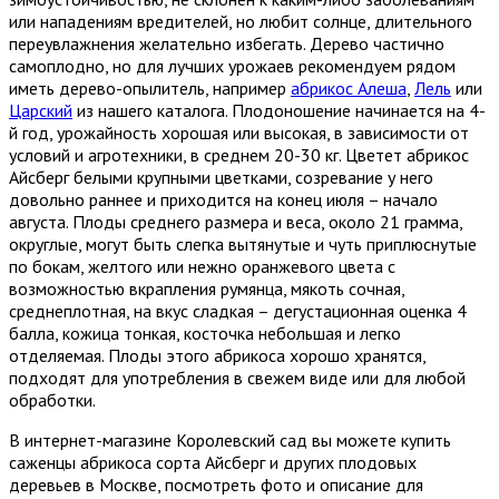
или нападениям вредителей, но любит солнце, длительного
переувлажнения желательно избегать. Дерево частично
самоплодно, но для лучших урожаев рекомендуем рядом
иметь дерево-опылитель, например
абрикос Алеша
,
Лель
или
Царский
из нашего каталога. Плодоношение начинается на 4-
й год, урожайность хорошая или высокая, в зависимости от
условий и агротехники, в среднем 20-30 кг. Цветет абрикос
Айсберг белыми крупными цветками, созревание у него
довольно раннее и приходится на конец июля – начало
августа. Плоды среднего размера и веса, около 21 грамма,
округлые, могут быть слегка вытянутые и чуть приплюснутые
по бокам, желтого или нежно оранжевого цвета с
возможностью вкрапления румянца, мякоть сочная,
среднеплотная, на вкус сладкая – дегустационная оценка 4
балла, кожица тонкая, косточка небольшая и легко
отделяемая. Плоды этого абрикоса хорошо хранятся,
подходят для употребления в свежем виде или для любой
обработки.
В интернет-магазине Королевский сад вы можете купить
саженцы абрикоса сорта Айсберг и других плодовых
деревьев в Москве, посмотреть фото и описание для