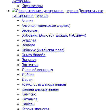
кустарники
Крупномеры
Декоративные
кустарники и деревья
Акация
Альбиция (шелковое дерево)
Бересклет
Бобовник (Золотой дождь, Лабурнум)
Буддлея
Вейгела
Гибискус (китайская роза)
Гинкго билоба
Глициния
Гортензия
Девичий виноград
Дейция
Дерен
Жимолость декоративная
Калина декоративная
Кампсис
Катальпа
Каштан
Керрия японская