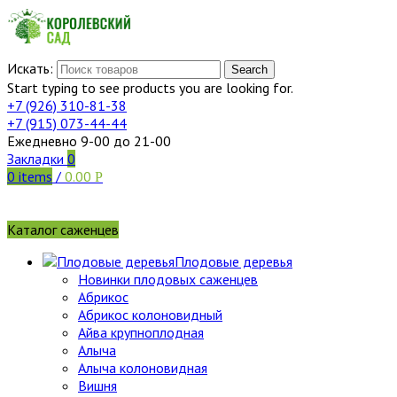
Искать:
Search
Start typing to see products you are looking for.
+7 (926)
310-81-38
+7 (915)
073-44-44
Ежедневно 9-00 до 21-00
Закладки
0
0
items
/
0.00
Р
Каталог саженцев
Плодовые деревья
Новинки плодовых саженцев
Абрикос
Абрикос колоновидный
Айва крупноплодная
Алыча
Алыча колоновидная
Вишня