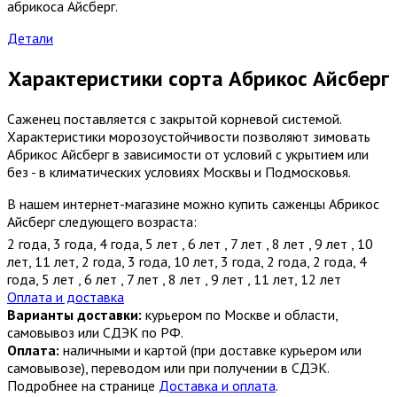
абрикоса Айсберг.
Детали
Характеристики сорта Абрикос Айсберг
Саженец поставляется с закрытой корневой системой.
Характеристики морозоустойчивости позволяют зимовать
Абрикос Айсберг в зависимости от условий с укрытием или
без - в климатических условиях Москвы и Подмосковья.
В нашем интернет-магазине можно купить саженцы Абрикос
Айсберг следующего возраста:
2 года
,
3 года
,
4 года
,
5 лет
,
6 лет
,
7 лет
,
8 лет
,
9 лет
,
10
лет
,
11 лет
,
2 года
,
3 года
,
10 лет
,
3 года
,
2 года
,
2 года
,
4
года
,
5 лет
,
6 лет
,
7 лет
,
8 лет
,
9 лет
,
11 лет
,
12 лет
Оплата и доставка
Варианты доставки:
курьером по Москве и области,
самовывоз или СДЭК по РФ.
Оплата:
наличными и картой (при доставке курьером или
самовывозе), переводом или при получении в СДЭК.
Подробнее на странице
Доставка и оплата
.