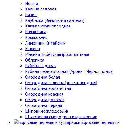
Йошта
Калина садовая
Кизил
Клубника (Земляника садовая)
Клюква крупноплодная
Княженика
Крыжовник
Лимонник Китайский
Малина
Малина Тибетская (розолистная)
Облепиха
Рябина садовая
Рябина черноплодная (Арония, Черноплодка)
Смородина белая
Смородина зеленая (зеленоплодная)
Смородина золотистая
Смородина красная
Смородина розовая
Смородина черная
Шиповник (плодовый)
Штамбовая смородина и крыжовник
Взрослые деревья и