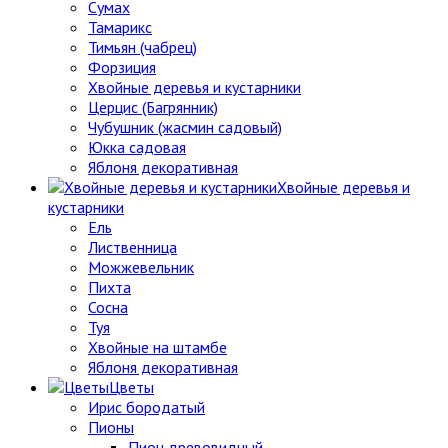
Сумах
Тамарикс
Тимьян (чабрец)
Форзиция
Хвойные деревья и кустарники
Церцис (Багрянник)
Чубушник (жасмин садовый)
Юкка садовая
Яблоня декоративная
Хвойные деревья и
кустарники
Ель
Лиственница
Можжевельник
Пихта
Сосна
Туя
Хвойные на штамбе
Яблоня декоративная
Цветы
Ирис бородатый
Пионы
Пион древовидный