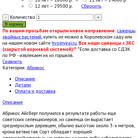
12 лет – 29500 р.
Сбросить
Количество
В корзину
По вашим просьбам открыли новое направление:
саженцы
хвойных растений
, купить их можно в Королевском саду или
на нашем новом сайте
hvojnyjraj.ru
.
Все наши саженцы с ЗКС
(закрытой корневой системой)!*
*Если доставка со СДЭК
по РФ - извлекаем их из горшков.
Сравнить
Категория:
Абрикос
Описание
Детали
Оплата и доставка
Описание
Абрикос Айсберг получился в результате работы еще
советских селекционеров, из саженца он вырастает
среднерослым деревцем, обычно высотою около 3-х метров,
крона ветвистая. Сорт обладает хорошей
зимоустойчивостью, не склонен к каким-либо заболеваниям