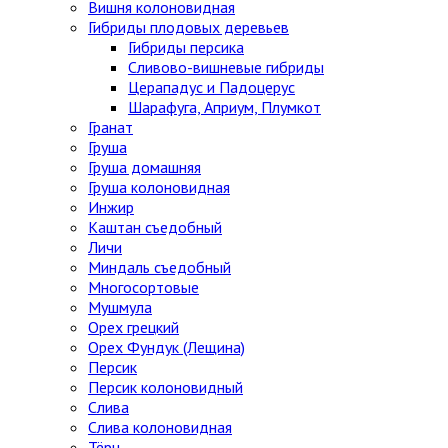
Вишня колоновидная
Гибриды плодовых деревьев
Гибриды персика
Сливово-вишневые гибриды
Церападус и Падоцерус
Шарафуга, Априум, Плумкот
Гранат
Груша
Груша домашняя
Груша колоновидная
Инжир
Каштан съедобный
Личи
Миндаль съедобный
Многосортовые
Мушмула
Орех грецкий
Орех Фундук (Лещина)
Персик
Персик колоновидный
Слива
Слива колоновидная
Тёрн