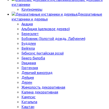
кустарники
Крупномеры
Декоративные
кустарники и деревья
Акация
Альбиция (шелковое дерево)
Бересклет
Бобовник (Золотой дождь, Лабурнум)
Буддлея
Вейгела
Гибискус (китайская роза)
Гинкго билоба
Глициния
Гортензия
Девичий виноград
Дейция
Дерен
Жимолость декоративная
Калина декоративная
Кампсис
Катальпа
Каштан