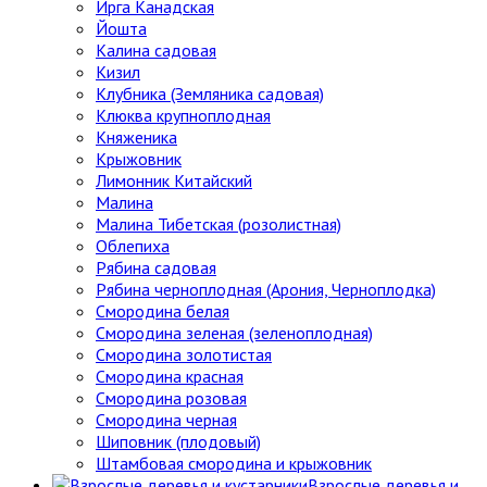
Ирга Канадская
Йошта
Калина садовая
Кизил
Клубника (Земляника садовая)
Клюква крупноплодная
Княженика
Крыжовник
Лимонник Китайский
Малина
Малина Тибетская (розолистная)
Облепиха
Рябина садовая
Рябина черноплодная (Арония, Черноплодка)
Смородина белая
Смородина зеленая (зеленоплодная)
Смородина золотистая
Смородина красная
Смородина розовая
Смородина черная
Шиповник (плодовый)
Штамбовая смородина и крыжовник
Взрослые деревья и