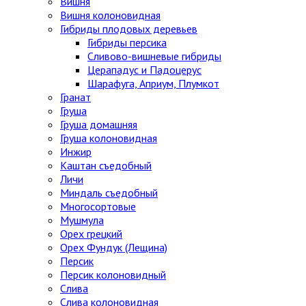
Вишня
Вишня колоновидная
Гибриды плодовых деревьев
Гибриды персика
Сливово-вишневые гибриды
Церападус и Падоцерус
Шарафуга, Априум, Плумкот
Гранат
Груша
Груша домашняя
Груша колоновидная
Инжир
Каштан съедобный
Личи
Миндаль съедобный
Многосортовые
Мушмула
Орех грецкий
Орех Фундук (Лещина)
Персик
Персик колоновидный
Слива
Слива колоновидная