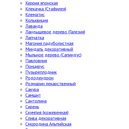
Керрия японская
Клекачка (Стафилея)
Клематис
Кольквиция
Лаванда
Ландышевое дерево (Галезия)
Лапчатка
Магония падуболистная
Миндаль декоративный
Мыльное дерево (Сапиндус)
Павловния
Понцирус
Пузыреплодник
Рододендрон
Розмарин лекарственный
Сакура
Самшит
Сантолина
Сирень
Скумпия (кожевенная)
Слива декоративная
Смородина Альпийская