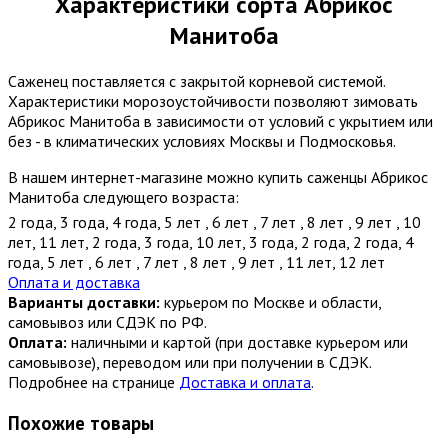
Характеристики сорта Абрикос
Манитоба
Саженец поставляется с закрытой корневой системой.
Характеристики морозоустойчивости позволяют зимовать
Абрикос Манитоба в зависимости от условий с укрытием или
без - в климатических условиях Москвы и Подмосковья.
В нашем интернет-магазине можно купить саженцы Абрикос
Манитоба следующего возраста:
2 года
,
3 года
,
4 года
,
5 лет
,
6 лет
,
7 лет
,
8 лет
,
9 лет
,
10
лет
,
11 лет
,
2 года
,
3 года
,
10 лет
,
3 года
,
2 года
,
2 года
,
4
года
,
5 лет
,
6 лет
,
7 лет
,
8 лет
,
9 лет
,
11 лет
,
12 лет
Оплата и доставка
Варианты доставки:
курьером по Москве и области,
самовывоз или СДЭК по РФ.
Оплата:
наличными и картой (при доставке курьером или
самовывозе), переводом или при получении в СДЭК.
Подробнее на странице
Доставка и оплата
.
Похожие товары