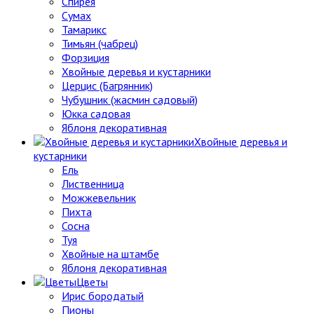
Спирея
Сумах
Тамарикс
Тимьян (чабрец)
Форзиция
Хвойные деревья и кустарники
Церцис (Багрянник)
Чубушник (жасмин садовый)
Юкка садовая
Яблоня декоративная
Хвойные деревья и
кустарники
Ель
Лиственница
Можжевельник
Пихта
Сосна
Туя
Хвойные на штамбе
Яблоня декоративная
Цветы
Ирис бородатый
Пионы