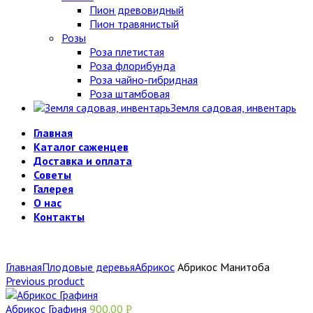
Пион древовидный
Пион травянистый
Розы
Роза плетистая
Роза флорибунда
Роза чайно-гибридная
Роза штамбовая
Земля садовая, инвентарь
Главная
Каталог саженцев
Доставка и оплата
Советы
Галерея
О нас
Контакты
Главная
Плодовые деревья
Абрикос
Абрикос Манитоба
Previous product
Абрикос Графиня
900.00
Р