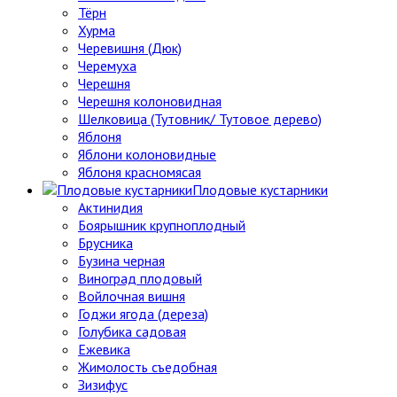
Тёрн
Хурма
Черевишня (Дюк)
Черемуха
Черешня
Черешня колоновидная
Шелковица (Тутовник/ Тутовое дерево)
Яблоня
Яблони колоновидные
Яблоня красномясая
Плодовые кустарники
Актинидия
Боярышник крупноплодный
Брусника
Бузина черная
Виноград плодовый
Войлочная вишня
Годжи ягода (дереза)
Голубика садовая
Ежевика
Жимолость съедобная
Зизифус