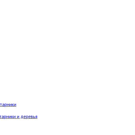
старники
тарники и деревья