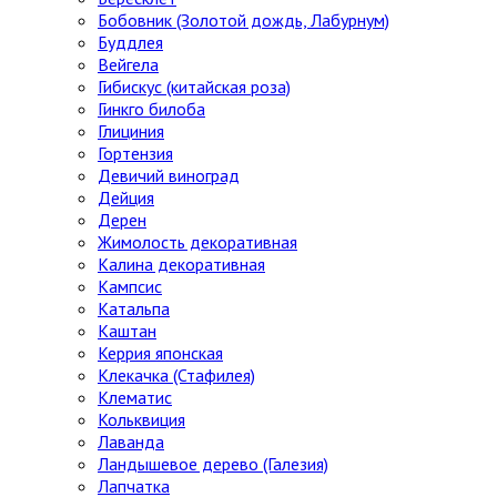
Бобовник (Золотой дождь, Лабурнум)
Буддлея
Вейгела
Гибискус (китайская роза)
Гинкго билоба
Глициния
Гортензия
Девичий виноград
Дейция
Дерен
Жимолость декоративная
Калина декоративная
Кампсис
Катальпа
Каштан
Керрия японская
Клекачка (Стафилея)
Клематис
Кольквиция
Лаванда
Ландышевое дерево (Галезия)
Лапчатка