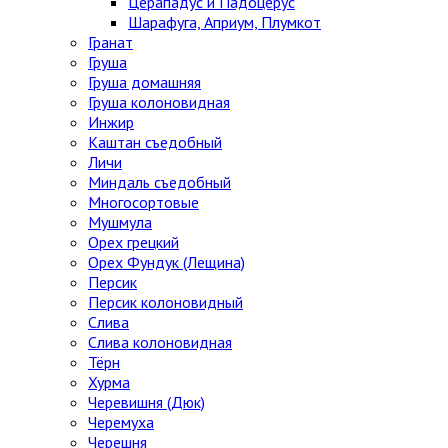
Церападус и Падоцерус
Шарафуга, Априум, Плумкот
Гранат
Груша
Груша домашняя
Груша колоновидная
Инжир
Каштан съедобный
Личи
Миндаль съедобный
Многосортовые
Мушмула
Орех грецкий
Орех Фундук (Лещина)
Персик
Персик колоновидный
Слива
Слива колоновидная
Тёрн
Хурма
Черевишня (Дюк)
Черемуха
Черешня