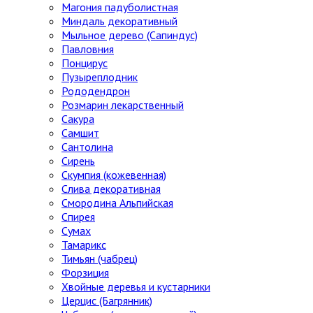
Магония падуболистная
Миндаль декоративный
Мыльное дерево (Сапиндус)
Павловния
Понцирус
Пузыреплодник
Рододендрон
Розмарин лекарственный
Сакура
Самшит
Сантолина
Сирень
Скумпия (кожевенная)
Слива декоративная
Смородина Альпийская
Спирея
Сумах
Тамарикс
Тимьян (чабрец)
Форзиция
Хвойные деревья и кустарники
Церцис (Багрянник)