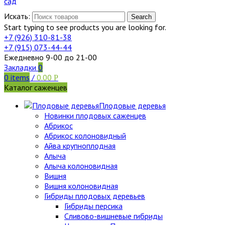
Искать:
Search
Start typing to see products you are looking for.
+7 (926)
310-81-38
+7 (915)
073-44-44
Ежедневно 9-00 до 21-00
Закладки
0
0
items
/
0.00
Р
Каталог саженцев
Плодовые деревья
Новинки плодовых саженцев
Абрикос
Абрикос колоновидный
Айва крупноплодная
Алыча
Алыча колоновидная
Вишня
Вишня колоновидная
Гибриды плодовых деревьев
Гибриды персика
Сливово-вишневые гибриды