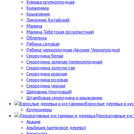
Клюква крупноплодная
Княженика
Крыжовник
Лимонник Китайский
Малина
Малина Тибетская (розолистная)
Облепиха
Рябина садовая
Рябина черноплодная (Арония, Черноплодка)
Смородина белая
Смородина зеленая (зеленоплодная)
Смородина золотистая
Смородина красная
Смородина розовая
Смородина черная
Шиповник (плодовый)
Штамбовая смородина и крыжовник
Взрослые деревья и ку
Крупномеры
Декоративные кус
Акация
Альбиция (шелковое дерево)
Бересклет