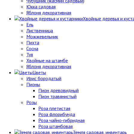
Чубушник (жасмин садовый)
Юкка садовая
Яблоня декоративная
Хвойные деревья и куст
Ель
Лиственница
Можжевельник
Пихта
Сосна
Туя
Хвойные на штамбе
Яблоня декоративная
Цветы
Ирис бородатый
Пионы
Пион древовидный
Пион травянистый
Розы
Роза плетистая
Роза флорибунда
Роза чайно-гибридная
Роза штамбовая
Земля садовая, инвентарь