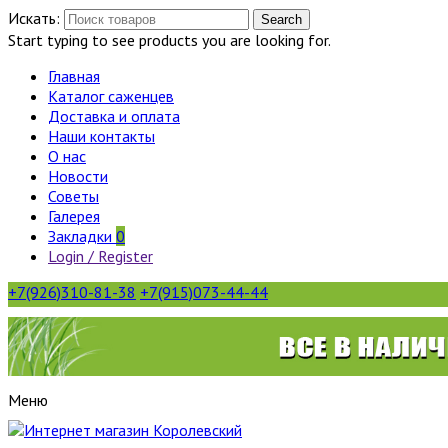
Искать:
Search
Start typing to see products you are looking for.
Главная
Каталог саженцев
Доставка и оплата
Наши контакты
О нас
Новости
Советы
Галерея
Закладки
0
Login / Register
+7(926)310-81-38
+7(915)073-44-44
Меню