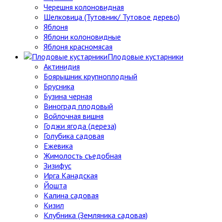
Черешня колоновидная
Шелковица (Тутовник/ Тутовое дерево)
Яблоня
Яблони колоновидные
Яблоня красномясая
Плодовые кустарники
Актинидия
Боярышник крупноплодный
Брусника
Бузина черная
Виноград плодовый
Войлочная вишня
Годжи ягода (дереза)
Голубика садовая
Ежевика
Жимолость съедобная
Зизифус
Ирга Канадская
Йошта
Калина садовая
Кизил
Клубника (Земляника садовая)