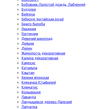
Бобовник (Золотой дождь, Лабурнум)
Буддлея
Вейгела
Гибискус (китайская роза)
Гинкго билоба
Глициния
Гортензия
Девичий виноград
Дейция
Дерен
Жимолость декоративная
Калина декоративная
Кампсис
Катальпа
Каштан
Керрия японская
Клекачка (Стафилея)
Клематис
Кольквиция
Лаванда
Ландышевое дерево (Галезия)
Лапчатка