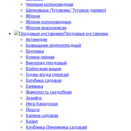
Черешня колоновидная
Шелковица (Тутовник/ Тутовое дерево)
Яблоня
Яблони колоновидные
Яблоня красномясая
Плодовые кустарники
Актинидия
Боярышник крупноплодный
Брусника
Бузина черная
Виноград плодовый
Войлочная вишня
Годжи ягода (дереза)
Голубика садовая
Ежевика
Жимолость съедобная
Зизифус
Ирга Канадская
Йошта
Калина садовая
Кизил
Клубника (Земляника садовая)