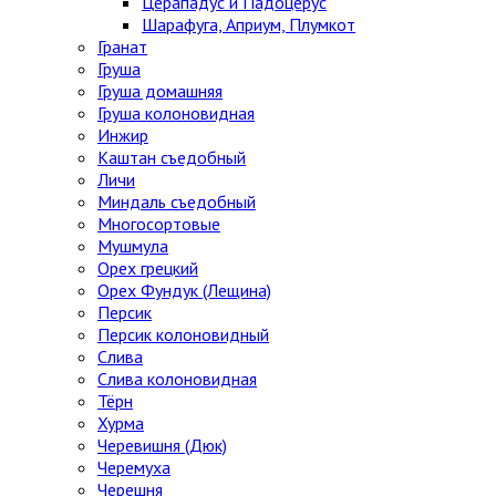
Церападус и Падоцерус
Шарафуга, Априум, Плумкот
Гранат
Груша
Груша домашняя
Груша колоновидная
Инжир
Каштан съедобный
Личи
Миндаль съедобный
Многосортовые
Мушмула
Орех грецкий
Орех Фундук (Лещина)
Персик
Персик колоновидный
Слива
Слива колоновидная
Тёрн
Хурма
Черевишня (Дюк)
Черемуха
Черешня