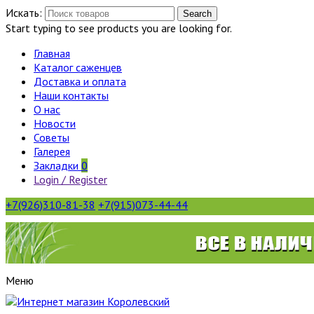
Искать:
Search
Start typing to see products you are looking for.
Главная
Каталог саженцев
Доставка и оплата
Наши контакты
О нас
Новости
Советы
Галерея
Закладки
0
Login / Register
+7(926)310-81-38
+7(915)073-44-44
Меню