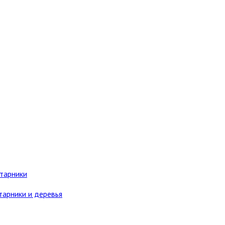
старники
тарники и деревья