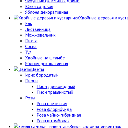
Чубушник (жасмин садовый)
Юкка садовая
Яблоня декоративная
Хвойные деревья и куст
Ель
Лиственница
Можжевельник
Пихта
Сосна
Туя
Хвойные на штамбе
Яблоня декоративная
Цветы
Ирис бородатый
Пионы
Пион древовидный
Пион травянистый
Розы
Роза плетистая
Роза флорибунда
Роза чайно-гибридная
Роза штамбовая
Земля садовая, инвентарь