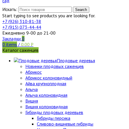
Искать:
Search
Start typing to see products you are looking for.
+7 (926)
310-81-38
+7 (915)
073-44-44
Ежедневно 9-00 до 21-00
Закладки
0
0
items
/
0.00
Р
Каталог саженцев
Плодовые деревья
Новинки плодовых саженцев
Абрикос
Абрикос колоновидный
Айва крупноплодная
Алыча
Алыча колоновидная
Вишня
Вишня колоновидная
Гибриды плодовых деревьев
Гибриды персика
Сливово-вишневые гибриды