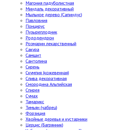
Магония падуболистная
Миндаль декоративный
Мыльное дерево (Сапиндус)
Павловния
Понцирус
Пузыреплодник
Рододендрон
Розмарин лекарственный
Сакура
Самшит
Сантолина
Сирень
Скумпия (кожевенная)
Слива декоративная
Смородина Альпийская
Спирея
Сумах
Тамарикс
Тимьян (чабрец)
Форзиция
Хвойные деревья и кустарники
Церцис (Багрянник)