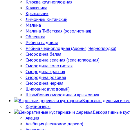
Клюква крупноплодная
Княженика
Крыжовник
Лимонник Китайский
Малина
Малина Тибетская (розолистная)
Облепиха
Рябина садовая
Рябина черноплодная (Арония, Черноплодка)
Смородина белая
Смородина зеленая (зеленоплодная)
Смородина золотистая
Смородина красная
Смородина розовая
Смородина черная
Шиповник (плодовый)
Штамбовая смородина и крыжовник
Взрослые деревья и ку
Крупномеры
Декоративные кус
Акация
Альбиция (шелковое дерево)
Бересклет