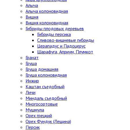
Алыча
Алыча колоновидная
Вишня
Вишня колоновидная
Гибриды плодовых деревьев
Гибриды персика
Сливово-вишневые гибриды
Церападус и Падоцерус
Шарафуга, Априум, Плумкот
Гранат
Груша
Груша домашняя
Груша колоновидная
Инжир
Каштан съедобный
Личи
Миндаль съедобный
Многосортовые
Мушмула
Орех грецкий
Орех Фундук (Лещина)
Персик