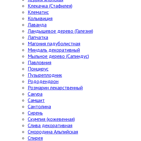
Клекачка (Стафилея)
Клематис
Кольквиция
Лаванда
Ландышевое дерево (Галезия)
Лапчатка
Магония падуболистная
Миндаль декоративный
Мыльное дерево (Сапиндус)
Павловния
Понцирус
Пузыреплодник
Рододендрон
Розмарин лекарственный
Сакура
Самшит
Сантолина
Сирень
Скумпия (кожевенная)
Слива декоративная
Смородина Альпийская
Спирея