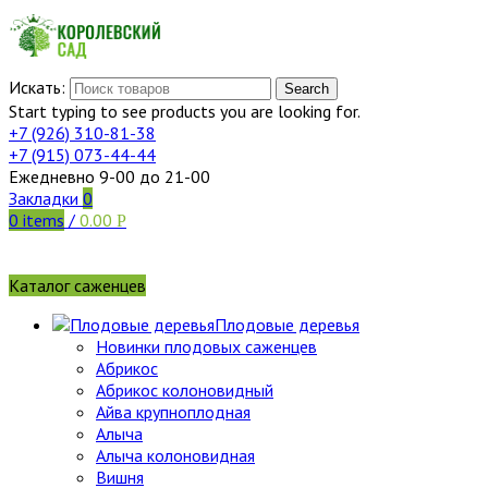
Искать:
Search
Start typing to see products you are looking for.
+7 (926)
310-81-38
+7 (915)
073-44-44
Ежедневно 9-00 до 21-00
Закладки
0
0
items
/
0.00
Р
Каталог саженцев
Плодовые деревья
Новинки плодовых саженцев
Абрикос
Абрикос колоновидный
Айва крупноплодная
Алыча
Алыча колоновидная
Вишня