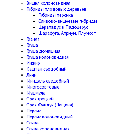
Вишня колоновидная
Гибриды плодовых деревьев
Гибриды персика
Сливово-вишневые гибриды
Церападус и Падоцерус
Шарафуга, Априум, Плумкот
Гранат
Груша
Груша домашняя
Груша колоновидная
Инжир
Каштан съедобный
Личи
Миндаль съедобный
Многосортовые
Мушмула
Орех грецкий
Орех Фундук (Лещина)
Персик
Персик колоновидный
Слива
Слива колоновидная