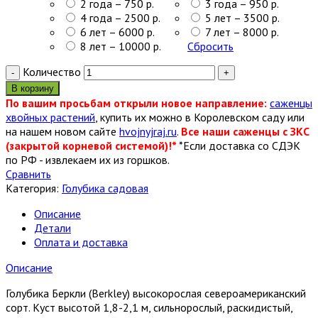
2 года – 750 р.
3 года – 950 р.
4 года – 2500 р.
5 лет – 3500 р.
6 лет – 6000 р.
7 лет – 8000 р.
8 лет – 10000 р.
Сбросить
Количество
В корзину
По вашим просьбам открыли новое направление:
саженцы
хвойных растений
, купить их можно в Королевском саду или
на нашем новом сайте
hvojnyjraj.ru
.
Все наши саженцы с ЗКС
(закрытой корневой системой)!*
*Если доставка со СДЭК
по РФ - извлекаем их из горшков.
Сравнить
Категория:
Голубика садовая
Описание
Детали
Оплата и доставка
Описание
Голубика Беркли (Berkley) высокорослая североамериканский
сорт. Куст высотой 1,8-2,1 м, сильнорослый, раскидистый,