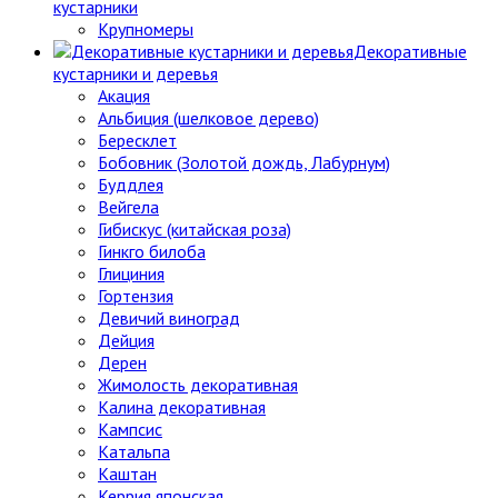
кустарники
Крупномеры
Декоративные
кустарники и деревья
Акация
Альбиция (шелковое дерево)
Бересклет
Бобовник (Золотой дождь, Лабурнум)
Буддлея
Вейгела
Гибискус (китайская роза)
Гинкго билоба
Глициния
Гортензия
Девичий виноград
Дейция
Дерен
Жимолость декоративная
Калина декоративная
Кампсис
Катальпа
Каштан
Керрия японская