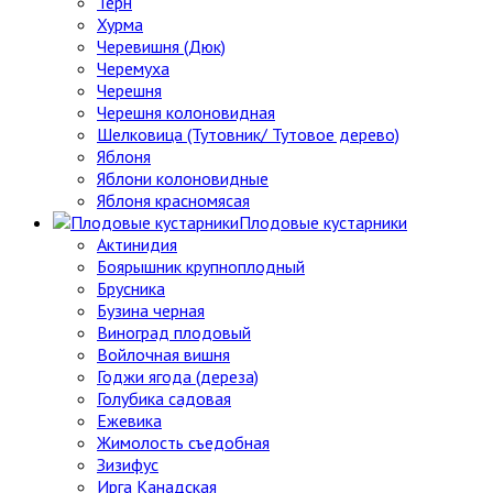
Тёрн
Хурма
Черевишня (Дюк)
Черемуха
Черешня
Черешня колоновидная
Шелковица (Тутовник/ Тутовое дерево)
Яблоня
Яблони колоновидные
Яблоня красномясая
Плодовые кустарники
Актинидия
Боярышник крупноплодный
Брусника
Бузина черная
Виноград плодовый
Войлочная вишня
Годжи ягода (дереза)
Голубика садовая
Ежевика
Жимолость съедобная
Зизифус
Ирга Канадская