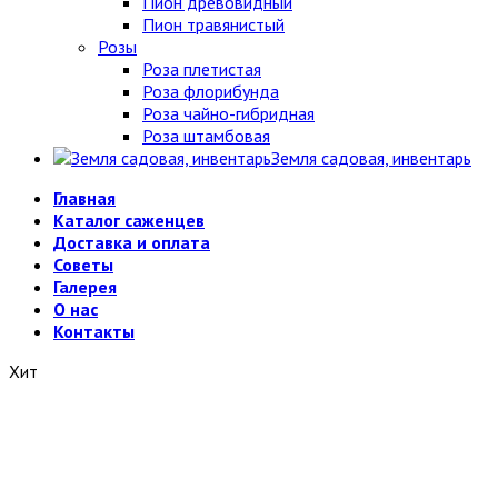
Пион древовидный
Пион травянистый
Розы
Роза плетистая
Роза флорибунда
Роза чайно-гибридная
Роза штамбовая
Земля садовая, инвентарь
Главная
Каталог саженцев
Доставка и оплата
Советы
Галерея
О нас
Контакты
Хит