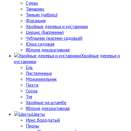
Сумах
Тамарикс
Тимьян (чабрец)
Форзиция
Хвойные деревья и кустарники
Церцис (Багрянник)
Чубушник (жасмин садовый)
Юкка садовая
Яблоня декоративная
Хвойные деревья и
кустарники
Ель
Лиственница
Можжевельник
Пихта
Сосна
Туя
Хвойные на штамбе
Яблоня декоративная
Цветы
Ирис бородатый
Пионы