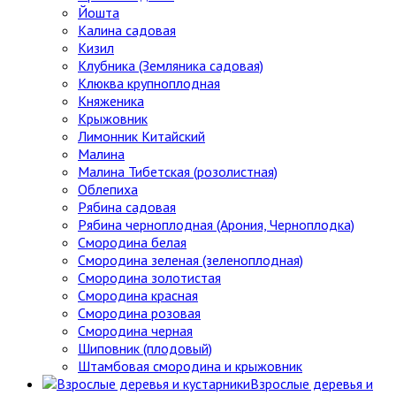
Йошта
Калина садовая
Кизил
Клубника (Земляника садовая)
Клюква крупноплодная
Княженика
Крыжовник
Лимонник Китайский
Малина
Малина Тибетская (розолистная)
Облепиха
Рябина садовая
Рябина черноплодная (Арония, Черноплодка)
Смородина белая
Смородина зеленая (зеленоплодная)
Смородина золотистая
Смородина красная
Смородина розовая
Смородина черная
Шиповник (плодовый)
Штамбовая смородина и крыжовник
Взрослые деревья и