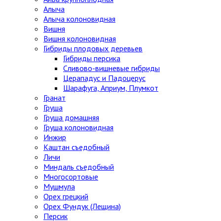
Алыча
Алыча колоновидная
Вишня
Вишня колоновидная
Гибриды плодовых деревьев
Гибриды персика
Сливово-вишневые гибриды
Церападус и Падоцерус
Шарафуга, Априум, Плумкот
Гранат
Груша
Груша домашняя
Груша колоновидная
Инжир
Каштан съедобный
Личи
Миндаль съедобный
Многосортовые
Мушмула
Орех грецкий
Орех Фундук (Лещина)
Персик