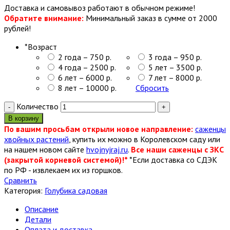
Доставка и самовывоз работают в обычном режиме!
Обратите внимание:
Минимальный заказ в сумме от 2000
рублей!
*
Возраст
2 года – 750 р.
3 года – 950 р.
4 года – 2500 р.
5 лет – 3500 р.
6 лет – 6000 р.
7 лет – 8000 р.
8 лет – 10000 р.
Сбросить
Количество
В корзину
По вашим просьбам открыли новое направление:
саженцы
хвойных растений
, купить их можно в Королевском саду или
на нашем новом сайте
hvojnyjraj.ru
.
Все наши саженцы с ЗКС
(закрытой корневой системой)!*
*Если доставка со СДЭК
по РФ - извлекаем их из горшков.
Сравнить
Категория:
Голубика садовая
Описание
Детали
Оплата и доставка