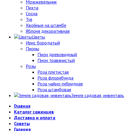
Можжевельник
Пихта
Сосна
Туя
Хвойные на штамбе
Яблоня декоративная
Цветы
Ирис бородатый
Пионы
Пион древовидный
Пион травянистый
Розы
Роза плетистая
Роза флорибунда
Роза чайно-гибридная
Роза штамбовая
Земля садовая, инвентарь
Главная
Каталог саженцев
Доставка и оплата
Советы
Галерея