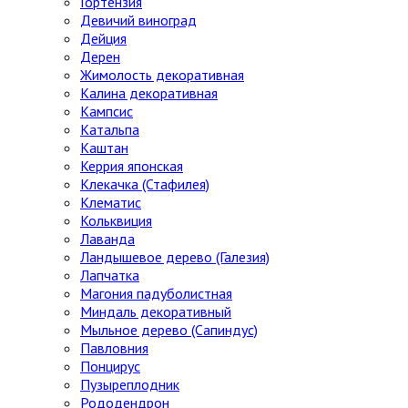
Гортензия
Девичий виноград
Дейция
Дерен
Жимолость декоративная
Калина декоративная
Кампсис
Катальпа
Каштан
Керрия японская
Клекачка (Стафилея)
Клематис
Кольквиция
Лаванда
Ландышевое дерево (Галезия)
Лапчатка
Магония падуболистная
Миндаль декоративный
Мыльное дерево (Сапиндус)
Павловния
Понцирус
Пузыреплодник
Рододендрон