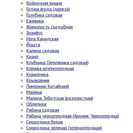
Войлочная вишня
Годжи ягода (дереза)
Голубика садовая
Ежевика
Жимолость съедобная
Зизифус
Ирга Канадская
Йошта
Калина садовая
Кизил
Клубника (Земляника садовая)
Клюква крупноплодная
Княженика
Крыжовник
Лимонник Китайский
Малина
Малина Тибетская (розолистная)
Облепиха
Рябина садовая
Рябина черноплодная (Арония, Черноплодка)
Смородина белая
Смородина зеленая (зеленоплодная)