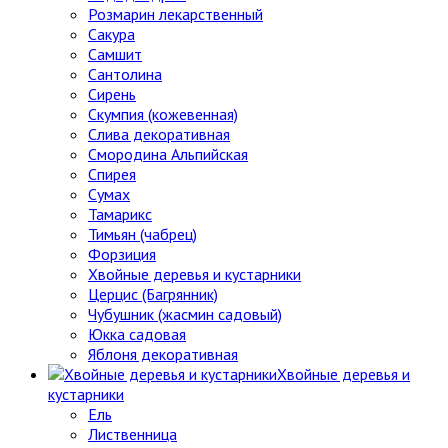
Розмарин лекарственный
Сакура
Самшит
Сантолина
Сирень
Скумпия (кожевенная)
Слива декоративная
Смородина Альпийская
Спирея
Сумах
Тамарикс
Тимьян (чабрец)
Форзиция
Хвойные деревья и кустарники
Церцис (Багрянник)
Чубушник (жасмин садовый)
Юкка садовая
Яблоня декоративная
Хвойные деревья и
кустарники
Ель
Лиственница