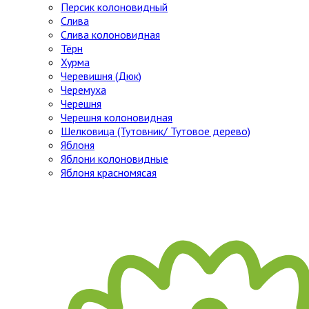
Персик колоновидный
Слива
Слива колоновидная
Тёрн
Хурма
Черевишня (Дюк)
Черемуха
Черешня
Черешня колоновидная
Шелковица (Тутовник/ Тутовое дерево)
Яблоня
Яблони колоновидные
Яблоня красномясая