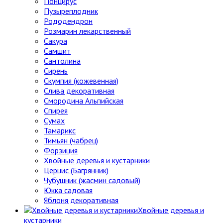
Понцирус
Пузыреплодник
Рододендрон
Розмарин лекарственный
Сакура
Самшит
Сантолина
Сирень
Скумпия (кожевенная)
Слива декоративная
Смородина Альпийская
Спирея
Сумах
Тамарикс
Тимьян (чабрец)
Форзиция
Хвойные деревья и кустарники
Церцис (Багрянник)
Чубушник (жасмин садовый)
Юкка садовая
Яблоня декоративная
Хвойные деревья и
кустарники