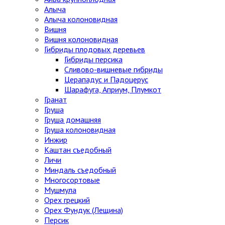
Алыча
Алыча колоновидная
Вишня
Вишня колоновидная
Гибриды плодовых деревьев
Гибриды персика
Сливово-вишневые гибриды
Церападус и Падоцерус
Шарафуга, Априум, Плумкот
Гранат
Груша
Груша домашняя
Груша колоновидная
Инжир
Каштан съедобный
Личи
Миндаль съедобный
Многосортовые
Мушмула
Орех грецкий
Орех Фундук (Лещина)
Персик