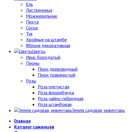
Ель
Лиственница
Можжевельник
Пихта
Сосна
Туя
Хвойные на штамбе
Яблоня декоративная
Цветы
Ирис бородатый
Пионы
Пион древовидный
Пион травянистый
Розы
Роза плетистая
Роза флорибунда
Роза чайно-гибридная
Роза штамбовая
Земля садовая, инвентарь
Главная
Каталог саженцев