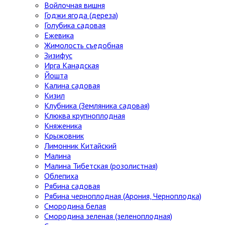
Войлочная вишня
Годжи ягода (дереза)
Голубика садовая
Ежевика
Жимолость съедобная
Зизифус
Ирга Канадская
Йошта
Калина садовая
Кизил
Клубника (Земляника садовая)
Клюква крупноплодная
Княженика
Крыжовник
Лимонник Китайский
Малина
Малина Тибетская (розолистная)
Облепиха
Рябина садовая
Рябина черноплодная (Арония, Черноплодка)
Смородина белая
Смородина зеленая (зеленоплодная)