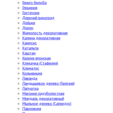
Гинкго билоба
Глициния
Гортензия
Девичий виноград
Дейция
Дерен
Жимолость декоративная
Калина декоративная
Кампсис
Катальпа
Каштан
Керрия японская
Клекачка (Стафилея)
Клематис
Кольквиция
Лаванда
Ландышевое дерево (Галезия)
Лапчатка
Магония падуболистная
Миндаль декоративный
Мыльное дерево (Сапиндус)
Павловния