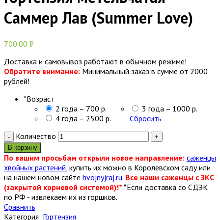
Саммер Лав (Summer Love)
700.00
Р
Доставка и самовывоз работают в обычном режиме!
Обратите внимание:
Минимальный заказ в сумме от 2000
рублей!
*
Возраст
2 года – 700 р.
3 года – 1000 р.
4 года – 2500 р.
Сбросить
Количество
В корзину
По вашим просьбам открыли новое направление:
саженцы
хвойных растений
, купить их можно в Королевском саду или
на нашем новом сайте
hvojnyjraj.ru
.
Все наши саженцы с ЗКС
(закрытой корневой системой)!*
*Если доставка со СДЭК
по РФ - извлекаем их из горшков.
Сравнить
Категория:
Гортензия