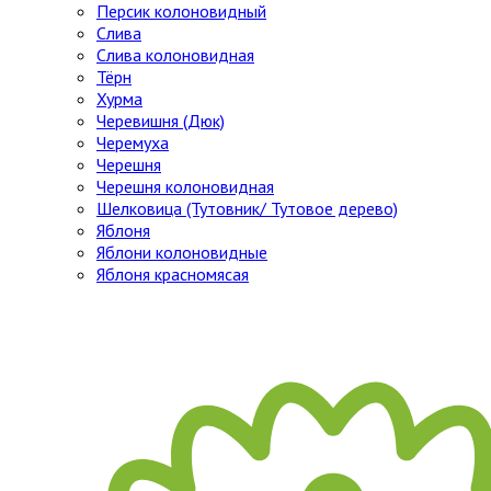
Персик колоновидный
Слива
Слива колоновидная
Тёрн
Хурма
Черевишня (Дюк)
Черемуха
Черешня
Черешня колоновидная
Шелковица (Тутовник/ Тутовое дерево)
Яблоня
Яблони колоновидные
Яблоня красномясая