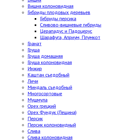
Вишня колоновидная
Гибриды плодовых деревьев
Гибриды персика
Сливово-вишневые гибриды
Церападус и Падоцерус
Шарафуга, Априум, Плумкот
Гранат
Груша
Груша домашняя
Груша колоновидная
Инжир
Каштан съедобный
Личи
Миндаль съедобный
Многосортовые
Мушмула
Орех грецкий
Орех Фундук (Лещина)
Персик
Персик колоновидный
Слива
Слива колоновидная