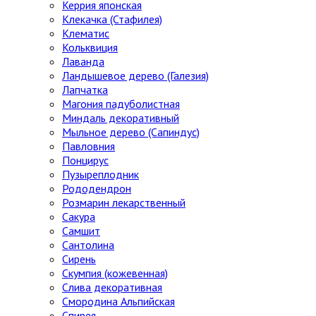
Керрия японская
Клекачка (Стафилея)
Клематис
Кольквиция
Лаванда
Ландышевое дерево (Галезия)
Лапчатка
Магония падуболистная
Миндаль декоративный
Мыльное дерево (Сапиндус)
Павловния
Понцирус
Пузыреплодник
Рододендрон
Розмарин лекарственный
Сакура
Самшит
Сантолина
Сирень
Скумпия (кожевенная)
Слива декоративная
Смородина Альпийская
Спирея