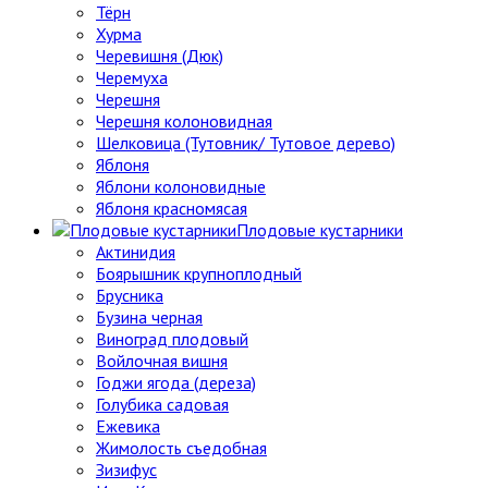
Тёрн
Хурма
Черевишня (Дюк)
Черемуха
Черешня
Черешня колоновидная
Шелковица (Тутовник/ Тутовое дерево)
Яблоня
Яблони колоновидные
Яблоня красномясая
Плодовые кустарники
Актинидия
Боярышник крупноплодный
Брусника
Бузина черная
Виноград плодовый
Войлочная вишня
Годжи ягода (дереза)
Голубика садовая
Ежевика
Жимолость съедобная
Зизифус