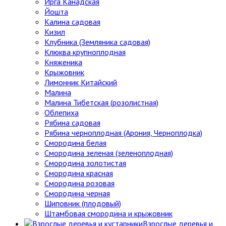
Ирга Канадская
Йошта
Калина садовая
Кизил
Клубника (Земляника садовая)
Клюква крупноплодная
Княженика
Крыжовник
Лимонник Китайский
Малина
Малина Тибетская (розолистная)
Облепиха
Рябина садовая
Рябина черноплодная (Арония, Черноплодка)
Смородина белая
Смородина зеленая (зеленоплодная)
Смородина золотистая
Смородина красная
Смородина розовая
Смородина черная
Шиповник (плодовый)
Штамбовая смородина и крыжовник
Взрослые деревья и