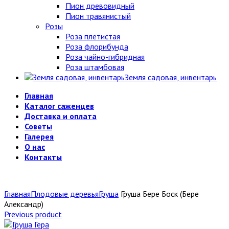
Пион древовидный
Пион травянистый
Розы
Роза плетистая
Роза флорибунда
Роза чайно-гибридная
Роза штамбовая
Земля садовая, инвентарь
Главная
Каталог саженцев
Доставка и оплата
Советы
Галерея
О нас
Контакты
Главная
Плодовые деревья
Груша
Груша Бере Боск (Бере
Александр)
Previous product