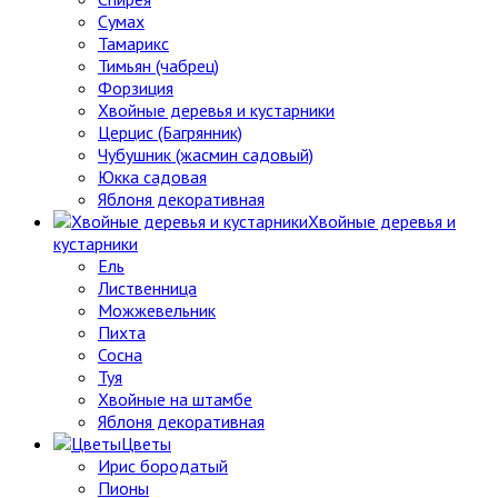
Сумах
Тамарикс
Тимьян (чабрец)
Форзиция
Хвойные деревья и кустарники
Церцис (Багрянник)
Чубушник (жасмин садовый)
Юкка садовая
Яблоня декоративная
Хвойные деревья и
кустарники
Ель
Лиственница
Можжевельник
Пихта
Сосна
Туя
Хвойные на штамбе
Яблоня декоративная
Цветы
Ирис бородатый
Пионы