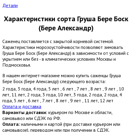
Детали
Характеристики сорта Груша Бере Боск
(Бере Александр)
Саженец поставляется с закрытой корневой системой.
Характеристики морозоустойчивости позволяют зимовать
Груша Бере Боск (Бере Александр) в зависимости от условий с
укрытием или без - в климатических условиях Москвы и
Подмосковья.
В нашем интернет-магазине можно купить саженцы Груша
Бере Боск (Бере Александр) следующего возраста:
2 года
,
3 года
,
4 года
,
5 лет
,
6 лет
,
7 лет
,
8 лет
,
9 лет
,
10
лет
,
11 лет
,
2 года
,
3 года
,
10 лет
,
3 года
,
2 года
,
2 года
,
4
года
,
5 лет
,
6 лет
,
7 лет
,
8 лет
,
9 лет
,
11 лет
,
12 лет
Оплата и доставка
Варианты доставки:
курьером по Москве и области,
самовывоз или СДЭК по РФ.
Оплата:
наличными и картой (при доставке курьером или
самовывозе), переводом или при получении в СДЭК.