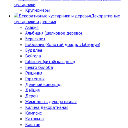
кустарники
Крупномеры
Декоративные
кустарники и деревья
Акация
Альбиция (шелковое дерево)
Бересклет
Бобовник (Золотой дождь, Лабурнум)
Буддлея
Вейгела
Гибискус (китайская роза)
Гинкго билоба
Глициния
Гортензия
Девичий виноград
Дейция
Дерен
Жимолость декоративная
Калина декоративная
Кампсис
Катальпа
Каштан