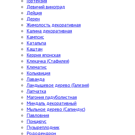
Гортензия
Девичий виноград
Дейция
Дерен
Жимолость декоративная
Калина декоративная
Кампсис
Катальпа
Каштан
Керрия японская
Клекачка (Стафилея)
Клематис
Кольквиция
Лаванда
Ландышевое дерево (Галезия)
Лапчатка
Магония падуболистная
Миндаль декоративный
Мыльное дерево (Сапиндус)
Павловния
Понцирус
Пузыреплодник
Рододендрон