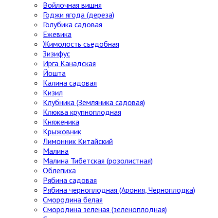
Войлочная вишня
Годжи ягода (дереза)
Голубика садовая
Ежевика
Жимолость съедобная
Зизифус
Ирга Канадская
Йошта
Калина садовая
Кизил
Клубника (Земляника садовая)
Клюква крупноплодная
Княженика
Крыжовник
Лимонник Китайский
Малина
Малина Тибетская (розолистная)
Облепиха
Рябина садовая
Рябина черноплодная (Арония, Черноплодка)
Смородина белая
Смородина зеленая (зеленоплодная)