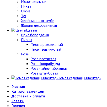
Можжевельник
Пихта
Сосна
Туя
Хвойные на штамбе
Яблоня декоративная
Цветы
Ирис бородатый
Пионы
Пион древовидный
Пион травянистый
Розы
Роза плетистая
Роза флорибунда
Роза чайно-гибридная
Роза штамбовая
Земля садовая, инвентарь
Главная
Каталог саженцев
Доставка и оплата
Советы
Галерея