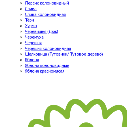
Персик колоновидный
Слива
Слива колоновидная
Тёрн
Хурма
Черевишня (Дюк)
Черемуха
Черешня
Черешня колоновидная
Шелковица (Тутовник/ Тутовое дерево)
Яблоня
Яблони колоновидные
Яблоня красномясая