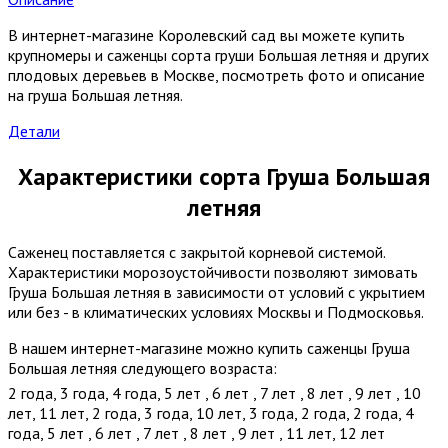
В интернет-магазине Королевский сад вы можете купить
крупномеры и саженцы сорта груши Большая летняя и других
плодовых деревьев в Москве, посмотреть фото и описание
на груша Большая летняя.
Детали
Характеристики сорта Груша Большая
летняя
Саженец поставляется с закрытой корневой системой.
Характеристики морозоустойчивости позволяют зимовать
Груша Большая летняя в зависимости от условий с укрытием
или без - в климатических условиях Москвы и Подмосковья.
В нашем интернет-магазине можно купить саженцы Груша
Большая летняя следующего возраста:
2 года
,
3 года
,
4 года
,
5 лет
,
6 лет
,
7 лет
,
8 лет
,
9 лет
,
10
лет
,
11 лет
,
2 года
,
3 года
,
10 лет
,
3 года
,
2 года
,
2 года
,
4
года
,
5 лет
,
6 лет
,
7 лет
,
8 лет
,
9 лет
,
11 лет
,
12 лет