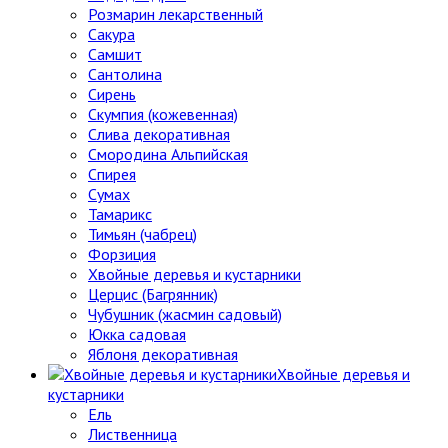
Розмарин лекарственный
Сакура
Самшит
Сантолина
Сирень
Скумпия (кожевенная)
Слива декоративная
Смородина Альпийская
Спирея
Сумах
Тамарикс
Тимьян (чабрец)
Форзиция
Хвойные деревья и кустарники
Церцис (Багрянник)
Чубушник (жасмин садовый)
Юкка садовая
Яблоня декоративная
Хвойные деревья и
кустарники
Ель
Лиственница