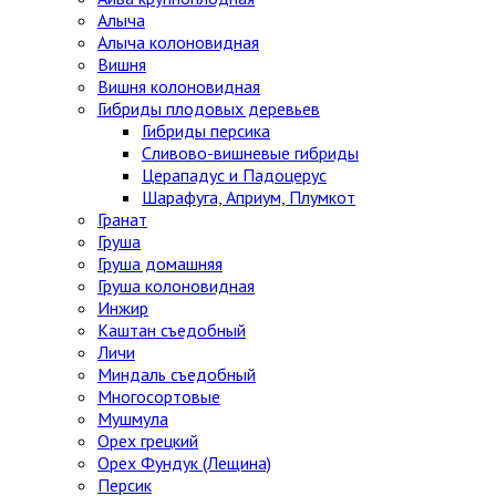
Алыча
Алыча колоновидная
Вишня
Вишня колоновидная
Гибриды плодовых деревьев
Гибриды персика
Сливово-вишневые гибриды
Церападус и Падоцерус
Шарафуга, Априум, Плумкот
Гранат
Груша
Груша домашняя
Груша колоновидная
Инжир
Каштан съедобный
Личи
Миндаль съедобный
Многосортовые
Мушмула
Орех грецкий
Орех Фундук (Лещина)
Персик