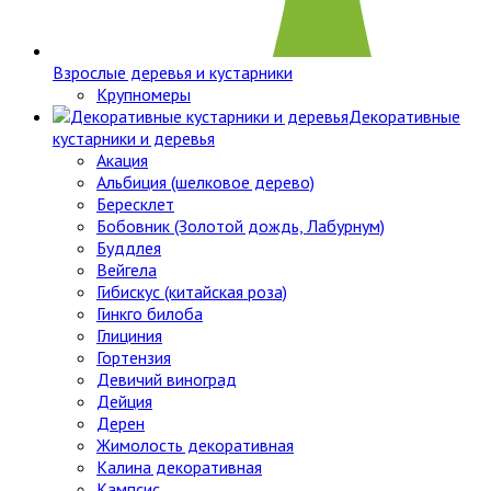
Взрослые деревья и кустарники
Крупномеры
Декоративные
кустарники и деревья
Акация
Альбиция (шелковое дерево)
Бересклет
Бобовник (Золотой дождь, Лабурнум)
Буддлея
Вейгела
Гибискус (китайская роза)
Гинкго билоба
Глициния
Гортензия
Девичий виноград
Дейция
Дерен
Жимолость декоративная
Калина декоративная
Кампсис