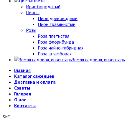
Цветы
Ирис бородатый
Пионы
Пион древовидный
Пион травянистый
Розы
Роза плетистая
Роза флорибунда
Роза чайно-гибридная
Роза штамбовая
Земля садовая, инвентарь
Главная
Каталог саженцев
Доставка и оплата
Советы
Галерея
О нас
Контакты
Хит