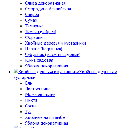
Слива декоративная
Смородина Альпийская
Спирея
Сумах
Тамарикс
Тимьян (чабрец)
Форзиция
Хвойные деревья и кустарники
Церцис (Багрянник)
Чубушник (жасмин садовый)
Юкка садовая
Яблоня декоративная
Хвойные деревья и
кустарники
Ель
Лиственница
Можжевельник
Пихта
Сосна
Туя
Хвойные на штамбе
Яблоня декоративная