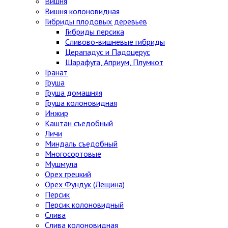
Вишня
Вишня колоновидная
Гибриды плодовых деревьев
Гибриды персика
Сливово-вишневые гибриды
Церападус и Падоцерус
Шарафуга, Априум, Плумкот
Гранат
Груша
Груша домашняя
Груша колоновидная
Инжир
Каштан съедобный
Личи
Миндаль съедобный
Многосортовые
Мушмула
Орех грецкий
Орех Фундук (Лещина)
Персик
Персик колоновидный
Слива
Слива колоновидная