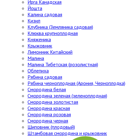
Ирга Канадская
Йошта
Калина садовая
Кизил
Клубника (Земляника садовая)
Клюква крупноплодная
Княженика
Крыжовник
Лимонник Китайский
Малина
Малина Тибетская (розолистная)
Облепиха
Рябина садовая
Рябина черноплодная (Арония, Черноплодка)
Смородина белая
Смородина зеленая (зеленоплодная)
Смородина золотистая
Смородина красная
Смородина розовая
Смородина черная
Шиповник (плодовый)
Штамбовая смородина и крыжовник