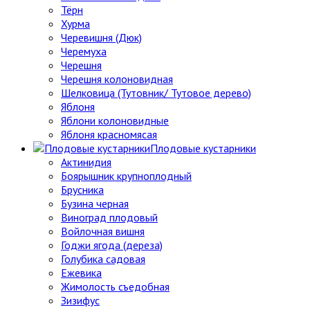
Тёрн
Хурма
Черевишня (Дюк)
Черемуха
Черешня
Черешня колоновидная
Шелковица (Тутовник/ Тутовое дерево)
Яблоня
Яблони колоновидные
Яблоня красномясая
Плодовые кустарники
Актинидия
Боярышник крупноплодный
Брусника
Бузина черная
Виноград плодовый
Войлочная вишня
Годжи ягода (дереза)
Голубика садовая
Ежевика
Жимолость съедобная
Зизифус