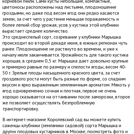
корневой гнили. Сами кусты небольшие, компактные,
цветоносы расположены над листьями, плодоношение
гроздьями, но даже под весом ягод они редко касаются
земли, за счет чего у растения меньшая поражаемость и
более легкий сбор урожая, усов у кустика этой клубники
вырастает среднее количество.
Это среднеспелый сорт, созревание у клубники Марышка
происходит во второй декаде июня, в южных регионах чуть
ранее. Плодоношение не растянуто во времени, и уже к
началу июля заканчивается. Урожайность для такого кустика
хорошая, в среднем 0,5 кг. Марышка дает довольно крупные
и примерно равные по размеру и спелости ягоды, весом 40-
50 г. Зрелые плоды насыщенного красного цвета, за счет
гроздевого роста могут быть разные по форме, со сладким
вкусом и ярко выраженным земляничным ароматом. Мякоть у
ягод одновременно сочная и плотная, первое не очень
хорошо сказывается на оттаивании после заморозки, второе
же позволяет осуществлять безпроблемную
транспортировку.
В интернет-магазине Королевский сад вы можете купить
саженцы клубники (земляники садовой) сорта Марышка и
других плодовых кустарников в Москве, посмотреть фото и