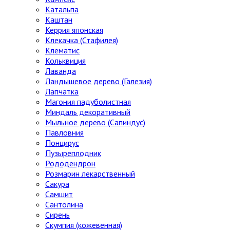
Катальпа
Каштан
Керрия японская
Клекачка (Стафилея)
Клематис
Кольквиция
Лаванда
Ландышевое дерево (Галезия)
Лапчатка
Магония падуболистная
Миндаль декоративный
Мыльное дерево (Сапиндус)
Павловния
Понцирус
Пузыреплодник
Рододендрон
Розмарин лекарственный
Сакура
Самшит
Сантолина
Сирень
Скумпия (кожевенная)