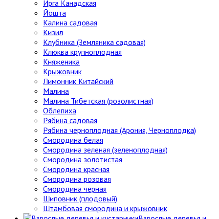
Ирга Канадская
Йошта
Калина садовая
Кизил
Клубника (Земляника садовая)
Клюква крупноплодная
Княженика
Крыжовник
Лимонник Китайский
Малина
Малина Тибетская (розолистная)
Облепиха
Рябина садовая
Рябина черноплодная (Арония, Черноплодка)
Смородина белая
Смородина зеленая (зеленоплодная)
Смородина золотистая
Смородина красная
Смородина розовая
Смородина черная
Шиповник (плодовый)
Штамбовая смородина и крыжовник
Взрослые деревья и