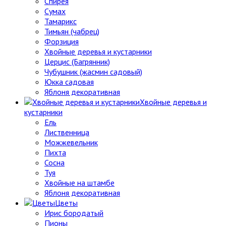
Спирея
Сумах
Тамарикс
Тимьян (чабрец)
Форзиция
Хвойные деревья и кустарники
Церцис (Багрянник)
Чубушник (жасмин садовый)
Юкка садовая
Яблоня декоративная
Хвойные деревья и
кустарники
Ель
Лиственница
Можжевельник
Пихта
Сосна
Туя
Хвойные на штамбе
Яблоня декоративная
Цветы
Ирис бородатый
Пионы