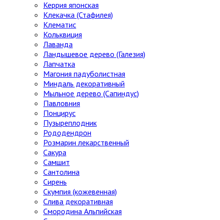
Керрия японская
Клекачка (Стафилея)
Клематис
Кольквиция
Лаванда
Ландышевое дерево (Галезия)
Лапчатка
Магония падуболистная
Миндаль декоративный
Мыльное дерево (Сапиндус)
Павловния
Понцирус
Пузыреплодник
Рододендрон
Розмарин лекарственный
Сакура
Самшит
Сантолина
Сирень
Скумпия (кожевенная)
Слива декоративная
Смородина Альпийская