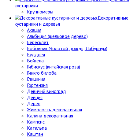
кустарники
Крупномеры
Декоративные
кустарники и деревья
Акация
Альбиция (шелковое дерево)
Бересклет
Бобовник (Золотой дождь, Лабурнум)
Буддлея
Вейгела
Гибискус (китайская роза)
Гинкго билоба
Глициния
Гортензия
Девичий виноград
Дейция
Дерен
Жимолость декоративная
Калина декоративная
Кампсис
Катальпа
Каштан