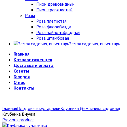
Пион древовидный
Пион травянистый
Розы
Роза плетистая
Роза флорибунда
Роза чайно-гибридная
Роза штамбовая
Земля садовая, инвентарь
Главная
Каталог саженцев
Доставка и оплата
Советы
Галерея
О нас
Контакты
Главная
Плодовые кустарники
Клубника (Земляника садовая)
Клубника Внучка
Previous product