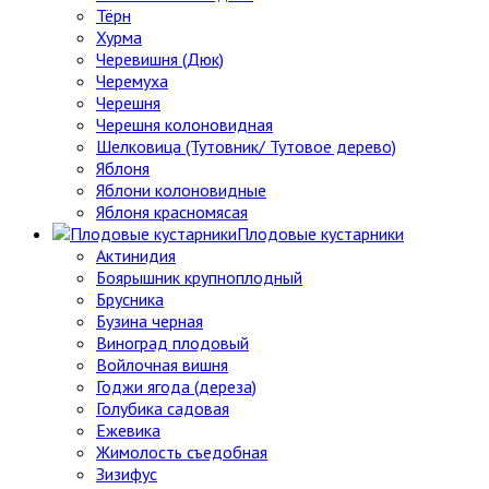
Тёрн
Хурма
Черевишня (Дюк)
Черемуха
Черешня
Черешня колоновидная
Шелковица (Тутовник/ Тутовое дерево)
Яблоня
Яблони колоновидные
Яблоня красномясая
Плодовые кустарники
Актинидия
Боярышник крупноплодный
Брусника
Бузина черная
Виноград плодовый
Войлочная вишня
Годжи ягода (дереза)
Голубика садовая
Ежевика
Жимолость съедобная
Зизифус