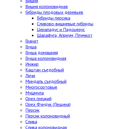
Вишня
Вишня колоновидная
Гибриды плодовых деревьев
Гибриды персика
Сливово-вишневые гибриды
Церападус и Падоцерус
Шарафуга, Априум, Плумкот
Гранат
Груша
Груша домашняя
Груша колоновидная
Инжир
Каштан съедобный
Личи
Миндаль съедобный
Многосортовые
Мушмула
Орех грецкий
Орех Фундук (Лещина)
Персик
Персик колоновидный
Слива
Слива колоновидная