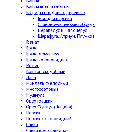
Вишня
Вишня колоновидная
Гибриды плодовых деревьев
Гибриды персика
Сливово-вишневые гибриды
Церападус и Падоцерус
Шарафуга, Априум, Плумкот
Гранат
Груша
Груша домашняя
Груша колоновидная
Инжир
Каштан съедобный
Личи
Миндаль съедобный
Многосортовые
Мушмула
Орех грецкий
Орех Фундук (Лещина)
Персик
Персик колоновидный
Слива
Слива колоновидная