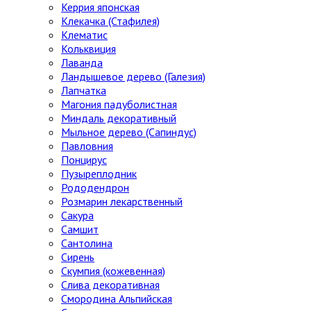
Керрия японская
Клекачка (Стафилея)
Клематис
Кольквиция
Лаванда
Ландышевое дерево (Галезия)
Лапчатка
Магония падуболистная
Миндаль декоративный
Мыльное дерево (Сапиндус)
Павловния
Понцирус
Пузыреплодник
Рододендрон
Розмарин лекарственный
Сакура
Самшит
Сантолина
Сирень
Скумпия (кожевенная)
Слива декоративная
Смородина Альпийская