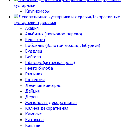
кустарники
Крупномеры
Декоративные
кустарники и деревья
Акация
Альбиция (шелковое дерево)
Бересклет
Бобовник (Золотой дождь, Лабурнум)
Буддлея
Вейгела
Гибискус (китайская роза)
Гинкго билоба
Глициния
Гортензия
Девичий виноград
Дейция
Дерен
Жимолость декоративная
Калина декоративная
Кампсис
Катальпа
Каштан