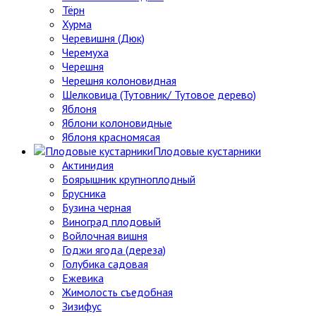
Тёрн
Хурма
Черевишня (Дюк)
Черемуха
Черешня
Черешня колоновидная
Шелковица (Тутовник/ Тутовое дерево)
Яблоня
Яблони колоновидные
Яблоня красномясая
Плодовые кустарники
Актинидия
Боярышник крупноплодный
Брусника
Бузина черная
Виноград плодовый
Войлочная вишня
Годжи ягода (дереза)
Голубика садовая
Ежевика
Жимолость съедобная
Зизифус