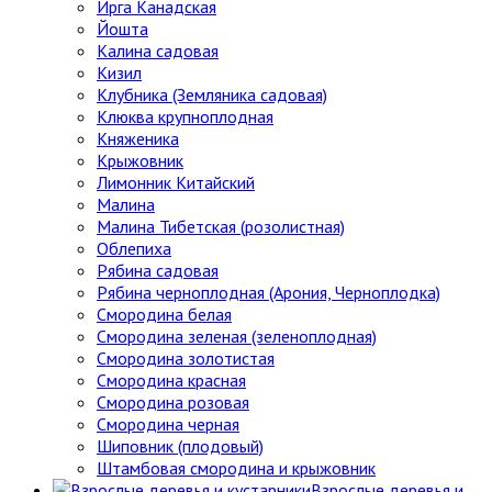
Ирга Канадская
Йошта
Калина садовая
Кизил
Клубника (Земляника садовая)
Клюква крупноплодная
Княженика
Крыжовник
Лимонник Китайский
Малина
Малина Тибетская (розолистная)
Облепиха
Рябина садовая
Рябина черноплодная (Арония, Черноплодка)
Смородина белая
Смородина зеленая (зеленоплодная)
Смородина золотистая
Смородина красная
Смородина розовая
Смородина черная
Шиповник (плодовый)
Штамбовая смородина и крыжовник
Взрослые деревья и