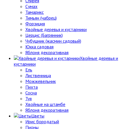
Спирея
Сумах
Тамарикс
Тимьян (чабрец)
Форзиция
Хвойные деревья и кустарники
Церцис (Багрянник)
Чубушник (жасмин садовый)
Юкка садовая
Яблоня декоративная
Хвойные деревья и
кустарники
Ель
Лиственница
Можжевельник
Пихта
Сосна
Туя
Хвойные на штамбе
Яблоня декоративная
Цветы
Ирис бородатый
Пионы